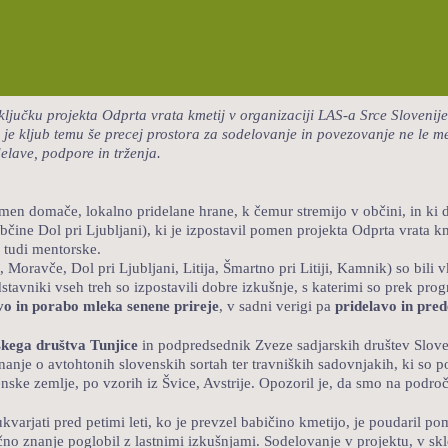
aključku projekta Odprta vrata kmetij v organizaciji LAS-a Srce Sloveni
 je kljub temu še precej prostora za sodelovanje in povezovanje ne le m
elave, podpore in trženja.
men domače, lokalno pridelane hrane, k čemur stremijo v občini, in ki 
bčine Dol pri Ljubljani), ki je izpostavil pomen projekta Odprta vrata
, tudi mentorske.
oravče, Dol pri Ljubljani, Litija, Šmartno pri Litiji, Kamnik) so bili v
stavniki vseh treh so izpostavili dobre izkušnje, s katerimi so prek pr
vo in porabo mleka senene prireje
, v sadni verigi pa
pridelavo in pre
kega društva Tunjice
in podpredsednik Zveze sadjarskih društev Sloven
anje o avtohtonih slovenskih sortah ter travniških sadovnjakih, ki so 
ske zemlje, po vzorih iz Švice, Avstrije. Opozoril je, da smo na podro
 ukvarjati pred petimi leti, ko je prevzel babičino kmetijo, je poudaril p
no znanje poglobil z lastnimi izkušnjami. Sodelovanje v projektu, v sklo