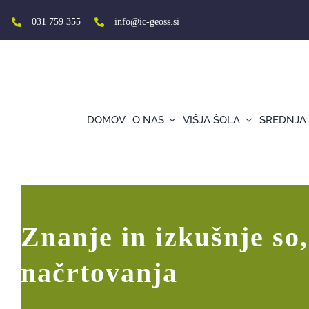
Skip
to
031 759 355
info@ic-geoss.si
content
DOMOV
O NAS
VIŠJA ŠOLA
SREDNJA
Okrogla miza projekta Odprta vrata kmet
Znanje in izkušnje so
načrtovanja