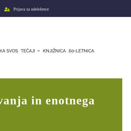
Prijava za udeležence
KA SVOS
TEČAJI
KNJIŽNICA
60-LETNICA
vanja in enotnega