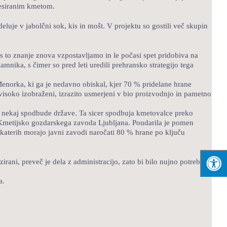
resiranim kmetom.
luje v jabolčni sok, kis in mošt. V projektu so gostili več skupin
es to znanje znova vzpostavljamo in le počasi spet pridobiva na
nika, s čimer so pred leti uredili prehransko strategijo tega
enorka, ki ga je nedavno obiskal, kjer 70 % pridelane hrane
 visoko izobraženi, izrazito usmerjeni v bio proizvodnjo in pametno
li nekaj spodbude države. Ta sicer spodbuja kmetovalce preko
Kmetijsko gozdarskega zavoda Ljubljana. Poudarila je pomen
a katerih morajo javni zavodi naročati 80 % hrane po ključu
irani, preveč je dela z administracijo, zato bi bilo nujno potrebno
a.