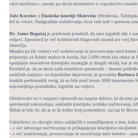
»kot naročeno«, znanje pa skozi mentorstvo o vzpostavitvi nasado
Jože Korošec
z
Ekološke kmetije Matevžuc
(Hruševka, Tuhinjska
šol in vrtcev. Nadgradnjo sodelovanja sicer vidi tudi v prenosu z
Dr. Janez Bogataj
je predvsem poudaril, da smo izgubili stik z na
veljavi. Izpostavil je več kolektivnih blagovnih znamk po vsej Slo
območja.
Manjka pa (še vedno) več sodelovanja in povezovanja med kmeti in
pripravijo za šolske malice in kosila, kar 2.000 otrok (na otoku je
vpeljujejo inovativne kmetijske strategije iz drugih okolij, kar je 
Poudaril je, da se mora naša miselnost spremeniti – imamo pridelk
različnih razpisov za dopolnilne dejavnosti, je povedala
Barbara L
kratkih prehranskih verig, ki so bile pred letom 2000 neprimerno b
najcenejšega ponudnika, izgubile na veljavi.
Obiskovalci so v razpravi opozorili na razpise države, ki da niso p
spremeniti zakonodajo, uskladiti kmetijske politike načrtovanja, tr
Slišati je bilo še, da je to še toliko bolj pomembno, saj naj bi S
Udeleženci so okroglo mizo zaključili z razmišljanjem o tem, kako (
– z več zdravega načrtovanja in prilagajanja kmetijstva okoljski
– z več sodelovanja, povezovanja in osveščanja tako kmetov – pote