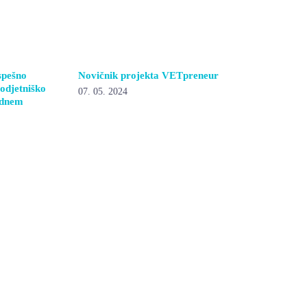
spešno
Novičnik projekta VETpreneur
podjetniško
07. 05. 2024
odnem