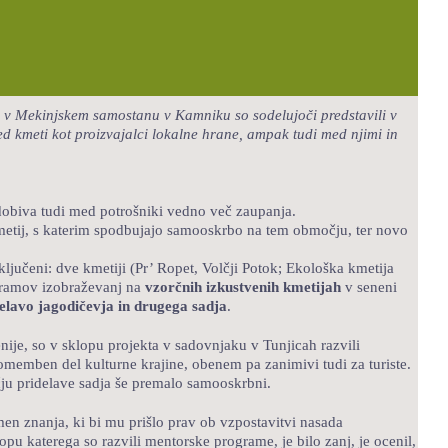
je v Mekinjskem samostanu v Kamniku so sodelujoči predstavili v
ed kmeti kot proizvajalci lokalne hrane, ampak tudi med njimi in
dobiva tudi med potrošniki vedno več zaupanja.
 kmetij, s katerim spodbujajo samooskrbo na tem območju, ter novo
ključeni: dve kmetiji (Pr’ Ropet, Volčji Potok; Ekološka kmetija
ogramov izobraževanj na
vzorčnih izkustvenih kmetijah
v seneni
delavo jagodičevja in drugega sadja
.
ije, so v sklopu projekta v sadovnjaku v Tunjicah razvili
pomemben del kulturne krajine, obenem pa zanimivi tudi za turiste.
čju pridelave sadja še premalo samooskrbni.
omen znanja, ki bi mu prišlo prav ob vzpostavitvi nasada
pu katerega so razvili mentorske programe, je bilo zanj, je ocenil,