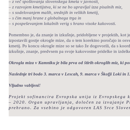
– z več spoštovanja slovenskega kmeta v javnosti,
– z razvojem kmetijstva, ki se ne bo upravljal izza pisalnih miz,
– s sodelovanjem malih, srednjih in velikih kmetij,
– s čim manj hrane z globalnega trga in
– s pospeševanjem lokalnih verig s hrano visoke kakovosti.
Pomembno je, da znanje in izkušnje, pridobljene v projektih, kot j
izpostavili gostje okrogle mize, da o tem korektno poročajo in osve
kmetij. Po koncu okrogle mize so se tako že dogovorili, da s koordi
izkušnje, znanje, predvsem pa svoje kakovostne pridelke in izdelk
Okrogla miza v Kamniku je bila prva od štirih okroglih miz, ki p
Naslednje tri bodo 3. marca v Lescah, 9. marca v Škofji Loki in
Vljudno vabljeni!
Projekt sofinancira Evropska unija iz Evropskega 
– 2020. Organ upravljanja, določen za izvajanje P
prehrano. Za vsebino je odgovoren LAS Srce Sloven