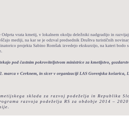
e Odprta vrata kmetij, v lokalnem okolju deležniki nadgradijo in razvij
ščajo mediji, na kar se je odzval predsednik Društva turističnih novinar
natorico projekta Sabino Romšak izvedejo ekskurzijo, na kateri bodo sode
e.
otekajo pod častnim
pokroviteljstvom ministrice za kmetijstvo, gozdarst
 12. marca v Cerknem, in sicer v organizaciji LAS Gorenjska košarica,
kmetijskega sklada za razvoj podeželja in Republika S
rograma razvoja podeželja RS za obdobje 2014 – 2020, 
ije.