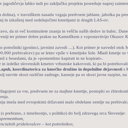
v jagodičevja lahko tudi po zaključku projekta posreduje naprej zainte
 dolina), v travniškem nasadu vzgaja predvsem jablane, jabolka pa prede
nanj in izkušenj med sodelujočimi kmetijami iz drugih LAS-ov.
ravo, da ni več kontinuitete znanja in veščin naših dedov in babic. Dan
veniji ter primer dobre prakse na Kamniškem z vzpostavitvijo Okusov Kam
 potrošniki (gostinci, javnimi zavodi …). Kot primer je navedel otok M
 90.000 prebivalcev) pa se letno vpiše v kmetijske šole. Mladi kmetje so
strnil z besedami, da je »pomembno kapirati in ne kopirati«.
e in izdelke slovenskih kmetov vrhunske kakovosti, ki pa bi potrebova
apuh, koordinatorica za kmečko družino in dopolnilne dejavnosti
s 
olj razvite skozi različne zadruge, kasneje pa so skozi javne razpise, n
rilagojeni za vse, predvsem ne za majhne kmetije, postopki so zbirokratiz
ženja.
lovenija imela med evropskimi državami malo obdelane zemlje na prebivalc
s prehrano, z miselnostjo, s politiko) do bolj zdravega srca Slovenije:
m spremembam,
ncialnih pridelovalcev – kot potrošnikov,