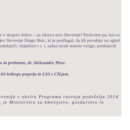
ajo v skupno dobro – za zdravo srce Slovenije! Predvsem pa, kot so
jev Slovenije Drago Bulc, ki je predlagal, da jih povabijo na ogled
lujoči, vključeni v t. i. sadno in/ali seneno verigo, predstavili
vo in prehrano, dr. Aleksandre Pivec.
 LAS loškega pogorja in LAS s CILjem.
lovenija v okviru Programa razvoja podeželja 2014
je Ministrstvo za kmetijstvo, gozdarstvo in