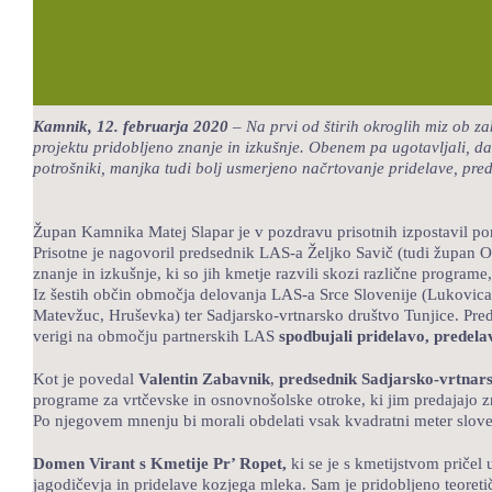
Kamnik, 12. februarja 2020
– Na prvi od štirih okroglih miz ob z
projektu pridobljeno znanje in izkušnje. Obenem pa ugotavljali, da
potrošniki, manjka tudi bolj usmerjeno načrtovanje pridelave, pred
Župan Kamnika Matej Slapar je v pozdravu prisotnih izpostavil po
Prisotne je nagovoril predsednik LAS-a Željko Savič (tudi župan O
znanje in izkušnje, ki so jih kmetje razvili skozi različne programe
Iz šestih občin območja delovanja LAS-a Srce Slovenije (Lukovica, M
Matevžuc, Hruševka) ter Sadjarsko-vrtnarsko društvo Tunjice. Pred
verigi na območju partnerskih LAS
spodbujali pridelavo, predela
Kot je povedal
Valentin Zabavnik
,
predsednik Sadjarsko-vrtnars
programe za vrtčevske in osnovnošolske otroke, ki jim predajajo zn
Po njegovem mnenju bi morali obdelati vsak kvadratni meter sloven
Domen Virant s Kmetije Pr’ Ropet,
ki se je s kmetijstvom pričel
jagodičevja in pridelave kozjega mleka. Sam je pridobljeno teoretič