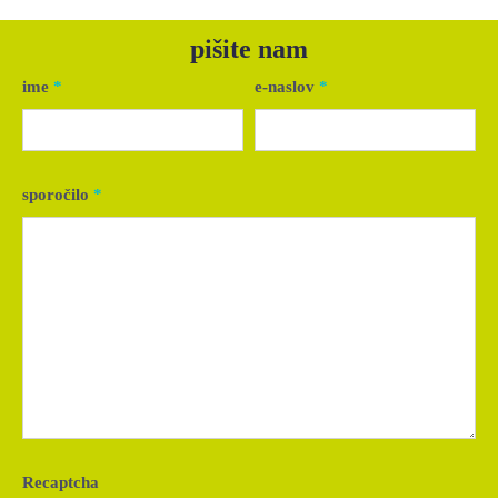
pišite nam
ime
*
e-naslov
*
sporočilo
*
Recaptcha