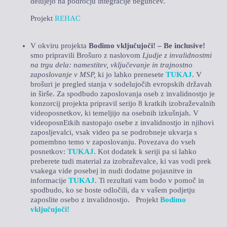
delujejo na področju integracije beguncev.
Projekt
REHAC
V okviru projekta
Bodimo vključujoči! – Be inclusive!
smo pripravili Brošuro z naslovom
Ljudje z invalidnostmi
na trgu dela: namestitev, vključevanje in trajnostno
zaposlovanje v MSP,
ki jo lahko prenesete
TUKAJ
. V
brošuri je pregled stanja v sodelujočih evropskih državah
in širše. Za spodbudo zaposlovanja oseb z invalidnostjo je
konzorcij projekta pripravil serijo 8 kratkih izobraževalnih
videoposnetkov, ki temeljijo na osebnih izkušnjah. V
videoposnEtkih nastopajo osebe z invalidnostjo in njihovi
zaposljevalci, vsak video pa se podrobneje ukvarja s
pomembno temo v zaposlovanju. Povezava do vseh
posnetkov:
TUKAJ
. Kot dodatek k seriji pa si lahko
preberete tudi material za izobraževalce, ki vas vodi prek
vsakega vide posebej in nudi dodatne pojasnitve in
informacije
TUKAJ
. Ti rezultati vam bodo v pomoč in
spodbudo, ko se boste odločili, da v vašem podjetju
zaposlite osebo z invalidnostjo. Projekt
Bodimo
vključujoči!