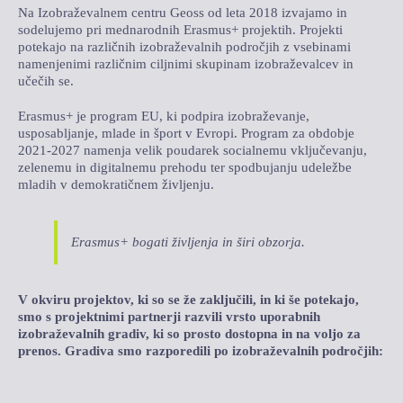
Na Izobraževalnem centru Geoss od leta 2018 izvajamo in
LOKALNA TOČKA SVOS
sodelujemo pri mednarodnih Erasmus+ projektih. Projekti
potekajo na različnih izobraževalnih področjih z vsebinami
TEČAJI
namenjenimi različnim ciljnimi skupinam izobraževalcev in
učečih se.
KNJIŽNICA
Erasmus+ je program EU, ki podpira izobraževanje,
usposabljanje, mlade in šport v Evropi. Program za obdobje
60-LETNICA
2021-2027 namenja velik poudarek socialnemu vključevanju,
zelenemu in digitalnemu prehodu ter spodbujanju udeležbe
mladih v demokratičnem življenju.
Erasmus+ bogati življenja in širi obzorja.
V okviru projektov, ki so se že zaključili, in ki še potekajo,
smo s projektnimi partnerji razvili vrsto uporabnih
izobraževalnih gradiv, ki so prosto dostopna in na voljo za
prenos. Gradiva smo razporedili po izobraževalnih področjih: