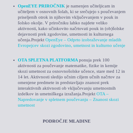
OpenEYE PRIROČNIK
je namenjen učiteljicam in
učiteljem v osnovnih šolah, ki se srečujejo s poučevanjem
priseljenih otrok in njihovim vključevanjem v pouk in
šolsko okolje. V priročniku lahko najdete veliko
aktivnosti, kako učinkovito načrtovati pouk in (ob)šolske
dejavnosti prek zgodovine, umetnosti in kulturnega
učenja.Projekt
OpenEye – Odprto izobraževanje mladih
Evropejcev skozi zgodovino, umetnost in kulturno učenje
OTA SPLETNA PLATFORMA
ponuja prek 100
aktivnosti za poučevanje matematike, fizike in kemije
skozi umetnost za osnovnošolske učence, stare med 12 in
14 let. Aktivnosti sledijo učnim ciljem učnih načrtov za
omenjene predmete in predstavljajo znanost prek
interaktivnih aktivnosti ob vključevanju umetnostnih
izdelkov in umetniškega izražanja.Projekt
OTA –
Napredovanje v spletnem poučevanju – Znanost skozi
umetnost
PODROČJE MLADINE