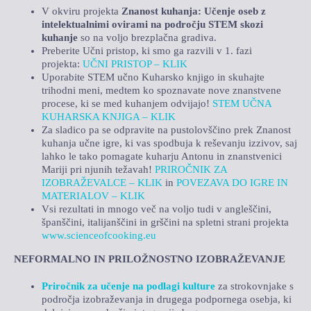
V okviru projekta
Znanost kuhanja: Učenje oseb z
intelektualnimi ovirami na področju STEM skozi
kuhanje
so na voljo brezplačna gradiva.
Preberite Učni pristop, ki smo ga razvili v 1. fazi
projekta:
UČNI PRISTOP – KLIK
Uporabite STEM učno Kuharsko knjigo in skuhajte
trihodni meni, medtem ko spoznavate nove znanstvene
procese, ki se med kuhanjem odvijajo!
STEM UČNA
KUHARSKA KNJIGA – KLIK
Za sladico pa se odpravite na pustolovščino prek Znanost
kuhanja učne igre, ki vas spodbuja k reševanju izzivov, saj
lahko le tako pomagate kuharju Antonu in znanstvenici
Mariji pri njunih težavah!
PRIROČNIK ZA
IZOBRAŽEVALCE – KLIK
in
POVEZAVA DO IGRE IN
MATERIALOV – KLIK
Vsi rezultati in mnogo več na voljo tudi v angleščini,
španščini, italijanščini in grščini na spletni strani projekta
www.scienceofcooking.eu
NEFORMALNO IN PRILOŽNOSTNO IZOBRAŽEVANJE
Priročnik za učenje na podlagi kulture
za strokovnjake s
področja izobraževanja in drugega podpornega osebja, ki