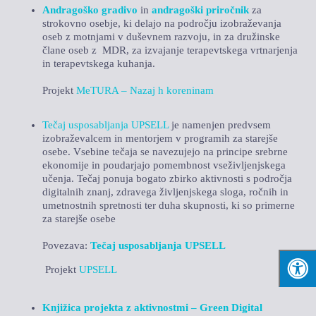
Andragoško gradivo
in
andragoški priročnik
za
strokovno osebje, ki delajo na področju izobraževanja
oseb z motnjami v duševnem razvoju, in za družinske
člane oseb z MDR, za izvajanje terapevtskega vrtnarjenja
in terapevtskega kuhanja.
Projekt
MeTURA – Nazaj h koreninam
Tečaj usposabljanja UPSELL
je namenjen predvsem
izobraževalcem in mentorjem v programih za starejše
osebe. Vsebine tečaja se navezujejo na principe srebrne
ekonomije in poudarjajo pomembnost vseživljenjskega
učenja. Tečaj ponuja bogato zbirko aktivnosti s področja
digitalnih znanj, zdravega življenjskega sloga, ročnih in
umetnostnih spretnosti ter duha skupnosti, ki so primerne
za starejše osebe
Povezava:
Tečaj usposabljanja UPSELL
Projekt
UPSELL
Knjižica projekta z aktivnostmi – Green Digital