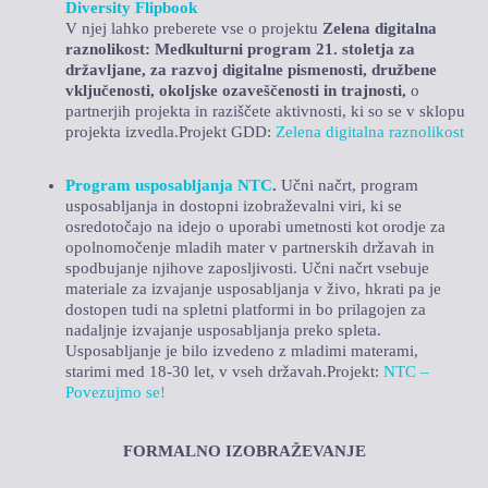
Diversity Flipbook
V njej lahko preberete vse o projektu
Zelena digitalna
raznolikost: Medkulturni program 21. stoletja za
državljane, za razvoj digitalne pismenosti, družbene
vključenosti, okoljske ozaveščenosti in trajnosti,
o
partnerjih projekta in raziščete aktivnosti, ki so se v sklopu
projekta izvedla.Projekt GDD:
Zelena digitalna raznolikost
Program usposabljanja NTC
.
Učni načrt, program
usposabljanja in dostopni izobraževalni viri, ki se
osredotočajo na idejo o uporabi umetnosti kot orodje za
opolnomočenje mladih mater v partnerskih državah in
spodbujanje njihove zaposljivosti. Učni načrt vsebuje
materiale za izvajanje usposabljanja v živo, hkrati pa je
dostopen tudi na spletni platformi in bo prilagojen za
nadaljnje izvajanje usposabljanja preko spleta.
Usposabljanje je bilo izvedeno z mladimi materami,
starimi med 18-30 let, v vseh državah.Projekt:
NTC –
Povezujmo se!
FORMALNO IZOBRAŽEVANJE