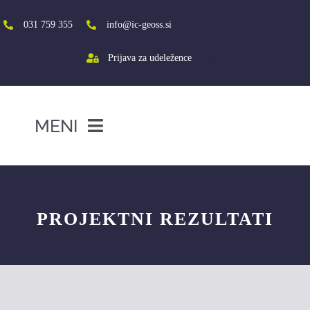
Skip
to
031 759 355
info@ic-geoss.si
content
Prijava za udeležence
MENI
DOMOV
O NAS
PROJEKTNI REZULTATI
VIŠJA ŠOLA
SREDNJA ŠOLA
PROJEKTI
SOCIALNA AKTIVACIJA+