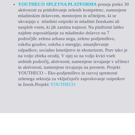
YOUTHECO SPLETNA PLATFORMA
ponuja preko 30
aktivnosti za pridobivanje zelenih kompetenc, namenjene
mladinskim delavcem, mentorjem in učiteljem, ki se
ukvarjajo z mladimi osipniki in mladimi ženskami ali
nasploh vsem, ki jih zanima trajnost. Na platformi lahko
najdete usposabljanje za mladinske delavce na 7
področjih: zelena urbana nega, zeleno podjetništvo,
oskrba gozdov, oskrba z energijo, zmanjševanje
odpadkov, socialno kmetijstvo in ekoturizem. Prav tako je
na voljo zbirka orodij. V njej so na voljo kvizi vseh
sedmih področij, aktivnosti, namenjene izvajanje v učilnici
in aktivnosti, namenjene izvajanju na prostem. Projekt
YOUTHECO – Eko-podjetništvo in razvoj spretnosti
zelenega sektorja za vključujoče zaposlovanje osipnikov
in žensk.Projekt:
YOUTHECO