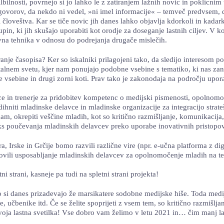
dilbilnosti, povrnejo si jo lahko le z zatiranjem lažnih novic in poklic
ovorov, da nekdo ni vedel, »ni imel informacije« – temveč predvsem, da
 človeštva. Kar se tiče novic jih danes lahko objavlja kdorkoli in kada
pin, ki jih skušajo uporabiti kot orodje za doseganje lastnih ciljev. V k
tivna tehnika v odnosu do podrejanja drugače mislečih.
ranje časopisa? Ker so iskalniki prilagojeni tako, da sledijo interesom
gitalnem svetu, kjer nam ponujajo podobne vsebine s tematiko, ki nas 
e vsebine in drugi zorni koti. Prav tako je zakonodaja na področju upora
avce in trenerje za pridobitev kompetenc o medijski pismenosti, opolnomo
dihniti mladinske delavce in mladinske organizacije za integracijo st
m, okrepiti veščine mladih, kot so kritično razmišljanje, komunikacija, 
ks poučevanja mladinskih delavcev preko uporabe inovativnih pristopov
, Irske in Grčije bomo razvili različne vire (npr. e-učna platforma z dig
ovili usposabljanje mladinskih delavcev za opolnomočenje mladih na temo
i strani, kasneje pa tudi na spletni strani projekta!
to si danes prizadevajo že marsikatere sodobne medijske hiše. Toda medi
je, učbenike itd. Če se želite spoprijeti z vsem tem, so kritično razmišl
svoja lastna svetilka! Vse dobro vam želimo v letu 2021 in… čim manj la