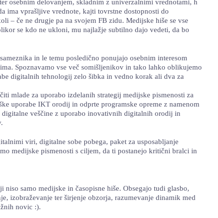
nim ter osebnim delovanjem, skladnim z univerzalnimi vrednotami, h
 ima vprašljive vrednote, kajti tovrstne dostopnosti do
rkoli – če ne drugje pa na svojem FB zidu. Medijske hiše se vse
olikor se kdo ne ukloni, mu najlažje subtilno dajo vedeti, da bo
 posameznika in le temu posledično ponujajo osebnim interesom
zanima. Spoznavamo vse več somišljenikov in tako lahko oblikujemo
be digitalnih tehnologij zelo šibka in vedno korak ali dva za
čiti mlade za uporabo izdelanih strategij medijske pismenosti za
rateške uporabe IKT orodij in odprte programske opreme z namenom
digitalne veščine z uporabo inovativnih digitalnih orodij in
.
italnimi viri, digitalne sobe pobega, paket za usposabljanje
 medijske pismenosti s ciljem, da ti postanejo kritični bralci in
ji niso samo medijske in časopisne hiše. Obsegajo tudi glasbo,
janje, izobraževanje ter širjenje obzorja, razumevanje dinamik med
žnih novic :).