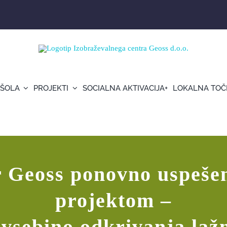
 ŠOLA
PROJEKTI
SOCIALNA AKTIVACIJA+
LOKALNA TOČ
šen z novim Erasmus + projektom – tokrat z 
er Geoss ponovno uspeše
projektom –
 vsebino odkrivanja laž