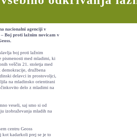
a nacionalni agenciji v
– Boj proti lažnim novicam v
Geoss.
aslavlja boj proti lažnim
e pismenosti med mladimi, ki
bnih veščin 21. stoletja med
ek demokracije, družbena
dinski delavci in prostovoljci,
jila na mladinsko orientirani
učinkovito delo z mladimi na
emno veseli, saj smo si od
očju izobraževanja mladih na
lnem centru Geoss
ot kadarkoli prej se je to