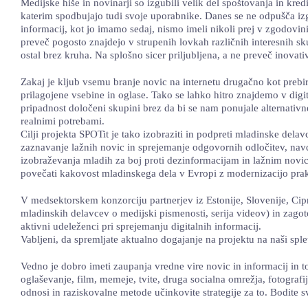
Medijske hiše in novinarji so izgubili velik del spoštovanja in kre
katerim spodbujajo tudi svoje uporabnike. Danes se ne odpušča izg
informacij, kot jo imamo sedaj, nismo imeli nikoli prej v zgodovini
preveč pogosto znajdejo v strupenih lovkah različnih interesnih sku
ostal brez kruha. Na splošno sicer priljubljena, a ne preveč inova
Zakaj je kljub vsemu branje novic na internetu drugačno kot prebi
prilagojene vsebine in oglase. Tako se lahko hitro znajdemo v di
pripadnost določeni skupini brez da bi se nam ponujale alternativn
realnimi potrebami.
Cilji projekta SPOTit je tako izobraziti in podpreti mladinske del
zaznavanje lažnih novic in sprejemanje odgovornih odločitev, nav
izobraževanja mladih za boj proti dezinformacijam in lažnim novica
povečati kakovost mladinskega dela v Evropi z modernizacijo pra
V medsektorskem konzorciju partnerjev iz Estonije, Slovenije, Cipra
mladinskih delavcev o medijski pismenosti, serija videov) in zagot
aktivni udeleženci pri sprejemanju digitalnih informacij.
Vabljeni, da spremljate aktualno dogajanje na projektu na naši spletn
Vedno je dobro imeti zaupanja vredne vire novic in informacij in 
oglaševanje, film, memeje, tvite, druga socialna omrežja, fotografi
odnosi in raziskovalne metode učinkovite strategije za to. Bodite 