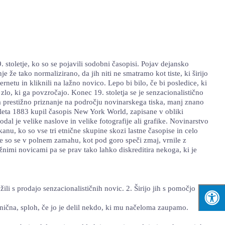
 stoletje, ko so se pojavili sodobni časopisi. Pojav dejansko
 že tako normalizirano, da jih niti ne smatramo kot tiste, ki širijo
rnetu in kliknili na lažno novico. Lepo bi bilo, če bi posledice, ki
lo, ki ga povzročajo. Konec 19. stoletja se je senzacionalistično
za prestižno priznanje na področju novinarskega tiska, manj znano
e leta 1883 kupil časopis New York World, zapisane v obliki
dal je velike naslove in velike fotografije ali grafike. Novinarstvo
anu, ko so vse tri etnične skupine skozi lastne časopise in celo
ce so se v polnem zamahu, kot pod goro speči zmaj, vrnile z
žnimi novicami pa se prav tako lahko diskreditira nekoga, ki je
užili s prodajo senzacionalističnih novic. 2. Širijo jih s pomočjo
esnična, sploh, če jo je delil nekdo, ki mu načeloma zaupamo.