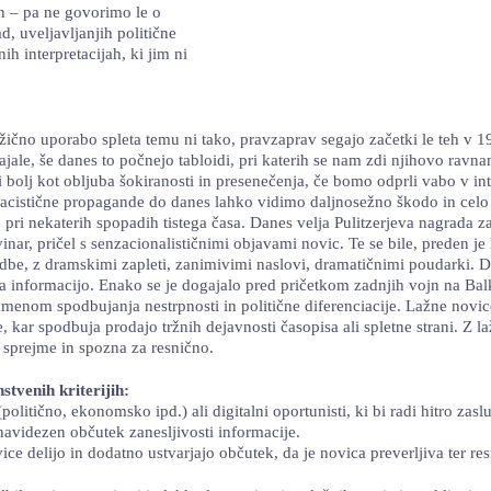
ih – pa ne govorimo le o
, uveljavljanjih politične
ih interpretacijah, ki jim ni
ično uporabo spleta temu ni tako, pravzaprav segajo začetki le teh v 19.
le, še danes to počnejo tabloidi, pri katerih se nam zdi njihovo ravnanje
bolj kot obljuba šokiranosti in presenečenja, če bomo odprli vabo v inte
 nacistične propagande do danes lahko vidimo daljnosežno škodo in celo z
o pri nekaterih spopadih tistega časa. Danes velja Pulitzerjeva nagrada 
inar, pričel s senzacionalističnimi objavami novic. Te se bile, preden j
odbe, z dramskimi zapleti, zanimivimi naslovi, dramatičnimi poudarki. Do
 na informacijo. Enako se je dogajalo pred pričetkom zadnjih vojn na Balk
namenom spodbujanja nestrpnosti in politične diferenciacije. Lažne novi
kar spodbuja prodajo tržnih dejavnosti časopisa ali spletne strani. Z la
t sprejme in spozna za resnično.
stvenih kriterijih:
politično, ekonomsko ipd.) ali digitalni oportunisti, ki bi radi hitro zasl
 navidezen občutek zanesljivosti informacije.
ice delijo in dodatno ustvarjajo občutek, da je novica preverljiva ter r