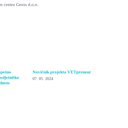
m centru Geoss d.o.o.
spešno
Novičnik projekta VETpreneur
podjetniško
07. 05. 2024
odnem