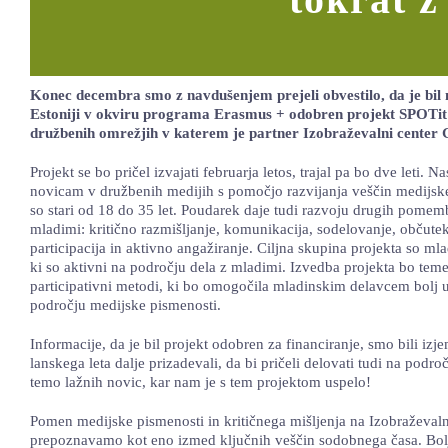
Konec decembra smo z navdušenjem prejeli obvestilo, da je bil n
Estoniji v okviru programa Erasmus + odobren projekt SPOTit 
družbenih omrežjih v katerem je partner Izobraževalni center 
Projekt se bo pričel izvajati februarja letos, trajal pa bo dve leti. N
novicam v družbenih medijih s pomočjo razvijanja veščin medijsk
so stari od 18 do 35 let. Poudarek daje tudi razvoju drugih pomem
mladimi: kritično razmišljanje, komunikacija, sodelovanje, občut
participacija in aktivno angažiranje. Ciljna skupina projekta so mla
ki so aktivni na področju dela z mladimi. Izvedba projekta bo temel
participativni metodi, ki bo omogočila mladinskim delavcem bolj 
področju medijske pismenosti.
Informacije, da je bil projekt odobren za financiranje, smo bili izj
lanskega leta dalje prizadevali, da bi pričeli delovati tudi na podr
temo lažnih novic, kar nam je s tem projektom uspelo!
Pomen medijske pismenosti in kritičnega mišljenja na Izobraževa
prepoznavamo kot eno izmed ključnih veščin sodobnega časa. Bolj k