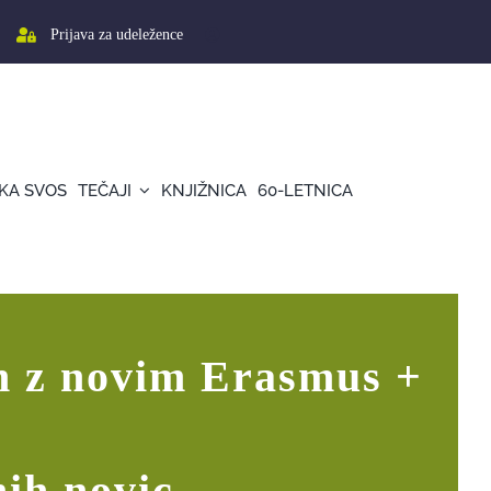
Prijava za udeležence
KA SVOS
TEČAJI
KNJIŽNICA
60-LETNICA
vsebino odkrivanja lažnih novic
n z novim Erasmus +
nih novic