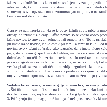
izkazalo v okoliščinah, s katerimi so srečujemo v zadnjih petih let
informacijah, ki jih prejemamo s strani posameznih nacionalnih vlad
samovolje s tvitanji, različnih dezinformacijah in njihovih neskončn
konca na sodobnem spletu.
Čeprav se nam morda zdi, da se je pojav lažnih novic pričel z množ
obstaja od izuma tiska dalje. Lažne novice so se vedno dobro prodaja
lažne novice, to smo zgolj poimenovali rumeni tisk. Nič ne privlači 
jih imajo lažne novice, lahko ostale pri tem. Pa temu ni tako – od
novinarstvo v tekmi za bralce tako razpaslo, da je imelo vlogo cel
pa je, da je ravno gospod Joseph Pulitzer, madžarsko- ameriški nov
dolgočasnih poročil. Pulitzerju je novice uspelo predstaviti kot zg
je začelo igrati na čustva bolj kot na razum, na senzacijo bolj kot
verska glasila senzacionalistično uporabljali zgodovinske mite z 
vzponom spletnih novic. Lažne novice prodajajo časopise oz. klike, 
objavil verodostojno novico, za katero nekdo ne želi, da jo javnos
Sodobne lažne novice, ki niso »zgolj« rumeni tisk, ločimo po edin
1. Širi jih posameznik ali skupina ljudi, ki ima od tega neko korist (
družbenih medijev, saj tako dosežejo širši krog ljudi ter ustvarjajo
3. Pri širjenju jim pomagajo nič hudega sluteči posamezniki, ki nov