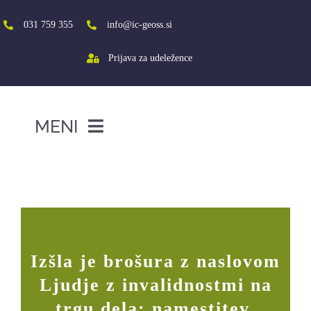
Skip
to
031 759 355
info@ic-geoss.si
content
Prijava za udeležence
MENI
DOMOV
Novičnik in Brošura projekta Bodimo
vključujoči!
O NAS
VIŠJA ŠOLA
SREDNJA ŠOLA
Izšla je brošura z naslovom
PROJEKTI
Ljudje z invalidnostmi na
SOCIALNA AKTIVACIJA+
trgu dela: namestitev,