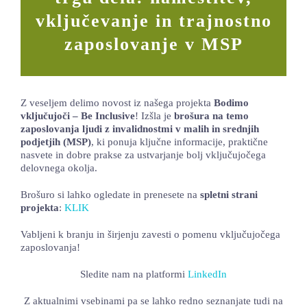
vključevanje in trajnostno
LOKALNA TOČKA SVOS
zaposlovanje v MSP
TEČAJI
KNJIŽNICA
60-LETNICA
Z veseljem delimo novost iz našega projekta
Bodimo
vključujoči – Be Inclusive
! Izšla je
brošura na temo
zaposlovanja ljudi z invalidnostmi v malih in srednjih
podjetjih (MSP)
, ki ponuja ključne informacije, praktične
nasvete in dobre prakse za ustvarjanje bolj vključujočega
delovnega okolja.
Brošuro si lahko ogledate in prenesete na
spletni strani
projekta
:
KLIK
Vabljeni k branju in širjenju zavesti o pomenu vključujočega
zaposlovanja!
Sledite nam na platformi
LinkedIn
Z aktualnimi vsebinami pa se lahko redno seznanjate tudi na