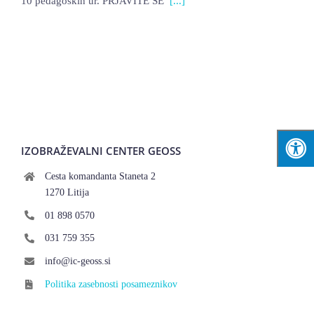
10 pedagoških ur. PRJAVITE SE
[...]
LOKALNA TOČKA SVOS
TEČAJI
KNJIŽNICA
60-LETNICA
IZOBRAŽEVALNI CENTER GEOSS
Cesta komandanta Staneta 2
1270 Litija
01 898 0570
031 759 355
info@ic-geoss.si
Politika zasebnosti posameznikov