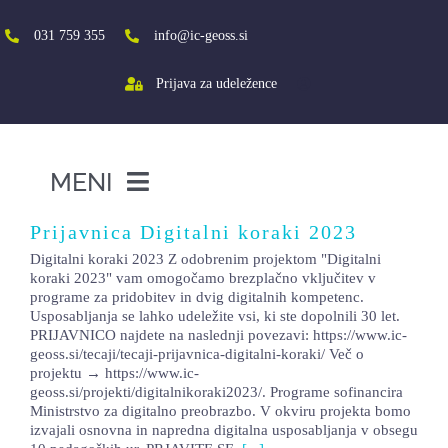
Skip
to
031 759 355
info@ic-geoss.si
content
Prijava za udeležence
MENI
DOMOV
Prijavnica Digitalni koraki 2023
Digitalni koraki 2023 Z odobrenim projektom "Digitalni
O NAS
koraki 2023" vam omogočamo brezplačno vključitev v
programe za pridobitev in dvig digitalnih kompetenc.
VIŠJA ŠOLA
Usposabljanja se lahko udeležite vsi, ki ste dopolnili 30 let.
PRIJAVNICO najdete na naslednji povezavi: https://www.ic-
SREDNJA ŠOLA
geoss.si/tecaji/tecaji-prijavnica-digitalni-koraki/ Več o
projektu → https://www.ic-
PROJEKTI
geoss.si/projekti/digitalnikoraki2023/. Programe sofinancira
Ministrstvo za digitalno preobrazbo. V okviru projekta bomo
izvajali osnovna in napredna digitalna usposabljanja v obsegu
SOCIALNA AKTIVACIJA+