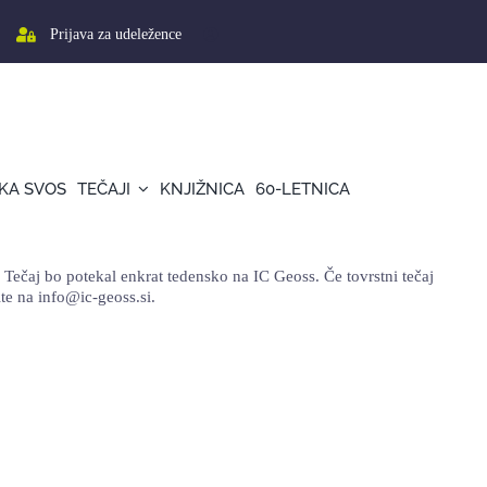
Prijava za udeležence
KA SVOS
TEČAJI
KNJIŽNICA
60-LETNICA
j bo potekal enkrat tedensko na IC Geoss. Če tovrstni tečaj
ite na info@ic-geoss.si.