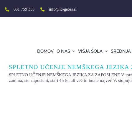
Skip
to
031 759 355
info@ic-geoss.si
content
DOMOV
O NAS
VIŠJA ŠOLA
SREDNJA
SPLETNO UČENJE NEMŠKEGA JEZIKA
SPLETNO UČENJE NEMŠKEGA JEZIKA ZA ZAPOSLENE V torek 16. janu
zanima, ste zaposleni, stari 45 let ali več in imate največ V. stopnj