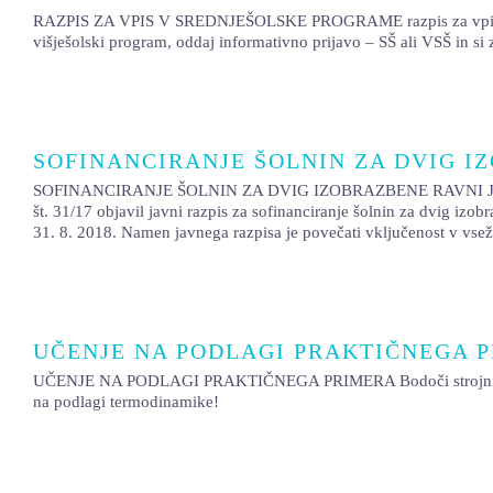
RAZPIS ZA VPIS V SREDNJEŠOLSKE PROGRAME razpis za vpis Novo šol
višješolski program, oddaj informativno prijavo – SŠ ali VSŠ in si
SOFINANCIRANJE ŠOLNIN ZA DVIG I
SOFINANCIRANJE ŠOLNIN ZA DVIG IZOBRAZBENE RAVNI Javni štipendi
št. 31/17 objavil javni razpis za sofinanciranje šolnin za dvig izo
31. 8. 2018. Namen javnega razpisa je povečati vključenost v vseži
UČENJE NA PODLAGI PRAKTIČNEGA 
UČENJE NA PODLAGI PRAKTIČNEGA PRIMERA Bodoči strojni tehniki s
na podlagi termodinamike!