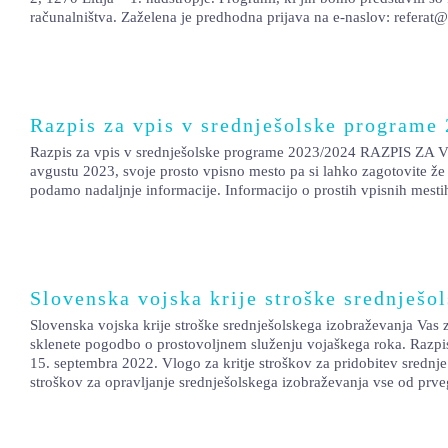
računalništva. Zaželena je predhodna prijava na e-naslov: referat@
Razpis za vpis v srednješolske programe
Razpis za vpis v srednješolske programe 2023/2024 RAZPIS ZA VPIS
avgustu 2023, svoje prosto vpisno mesto pa si lahko zagotovite že 
podamo nadaljnje informacije. Informacijo o prostih vpisnih mesti
Slovenska vojska krije stroške srednješo
Slovenska vojska krije stroške srednješolskega izobraževanja Vas 
sklenete pogodbo o prostovoljnem služenju vojaškega roka. Razpis 
15. septembra 2022. Vlogo za kritje stroškov za pridobitev srednje
stroškov za opravljanje srednješolskega izobraževanja vse od prve