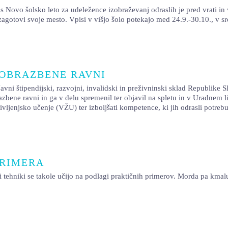
sko leto za udeležence izobraževanj odraslih je pred vrati in vpisn
 zagotovi svoje mesto. Vpisi v višjo šolo potekajo med 24.9.-30.10., v 
ZOBRAZBENE RAVNI
jski, razvojni, invalidski in preživninski sklad Republike Slovenij
brazbene ravni in ga v delu spremenil ter objavil na spletu in v Uradnem 
vljenjsko učenje (VŽU) ter izboljšati kompetence, ki jih odrasli potreb
PRIMERA
e takole učijo na podlagi praktičnih primerov. Morda pa kmalu izde