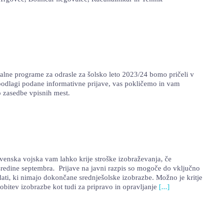
alne programe za odrasle za šolsko leto 2023/24 bomo pričeli v
a podlagi podane informativne prijave, vas pokličemo in vam
o zasedbe vpisnih mest.
ovenska vojska vam lahko krije stroške izobraževanja, če
sredine septembra. Prijave na javni razpis so mogoče do vključno
dati, ki nimajo dokončane srednješolske izobrazbe. Možno je kritje
obitev izobrazbe kot tudi za pripravo in opravljanje
[...]