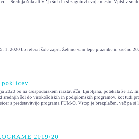
avo – Srednja šola ali Višja šola in si zagotovi svoje mesto. Vpisi v s
 2020 bo referat šole zaprt. Želimo vam lepe praznike in srečno 202
 poklicev
arja 2020 bo na Gospodarskem razstavišču, Ljubljana, potekala že 12. 
- od srednjih šol do visokošolskih in podiplomskih programov, kot tudi 
 sicer s predstavitvijo programa PUM-O. Vstop je brezplačen, več pa si 
ROGRAME 2019/20