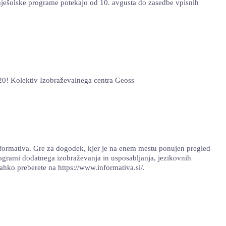
rednješolske programe potekajo od 10. avgusta do zasedbe vpisnih
0! Kolektiv Izobraževalnega centra Geoss
Informativa. Gre za dogodek, kjer je na enem mestu ponujen pregled
programi dodatnega izobraževanja in usposabljanja, jezikovnih
lahko preberete na https://www.informativa.si/.