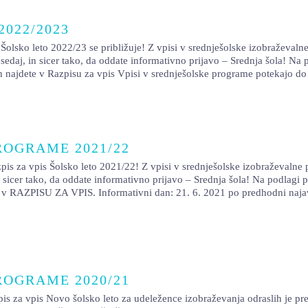
 2022/2023
Šolsko leto 2022/23 se približuje! Z vpisi v srednješolske izobraževaln
sedaj, in sicer tako, da oddate informativno prijavo – Srednja šola! N
h najdete v Razpisu za vpis Vpisi v srednješolske programe potekajo do
ROGRAME 2021/22
is Šolsko leto 2021/22! Z vpisi v srednješolske izobraževalne pro
in sicer tako, da oddate informativno prijavo – Srednja šola! Na podla
ete v RAZPISU ZA VPIS. Informativni dan: 21. 6. 2021 po predhodni naja
ROGRAME 2020/21
is Novo šolsko leto za udeležence izobraževanja odraslih je pred