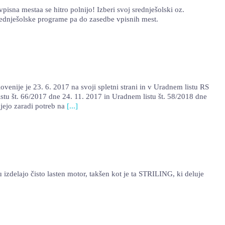
a mestaa se hitro polnijo! Izberi svoj srednješolski oz.
srednješolske programe pa do zasedbe vpisnih mest.
e je 23. 6. 2017 na svoji spletni strani in v Uradnem listu RS
listu št. 66/2017 dne 24. 11. 2017 in Uradnem listu št. 58/2018 dne
ujejo zaradi potreb na
[...]
lajo čisto lasten motor, takšen kot je ta STRILING, ki deluje