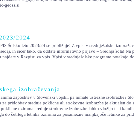
ic-geoss.si.
 2023/2024
 Šolsko leto 2023/24 se približuje! Z vpisi v srednješolske izobražev
sedaj, in sicer tako, da oddate informativno prijavo – Srednja šola! N
h najdete v Razpisu za vpis. Vpisi v srednješolske programe potekajo d
lskega izobraževanja
zanima zaposlitev v Slovenski vojski, pa nimate ustrezne izobrazbe? Sl
za pridobitev srednje poklicne ali strokovne izobrazbe je aktualen do 
 poklicne oziroma srednje strokovne izobrazbe lahko vložijo tisti kandi
ga do četrtega letnika oziroma za posamezne manjkajoče letnike za prid