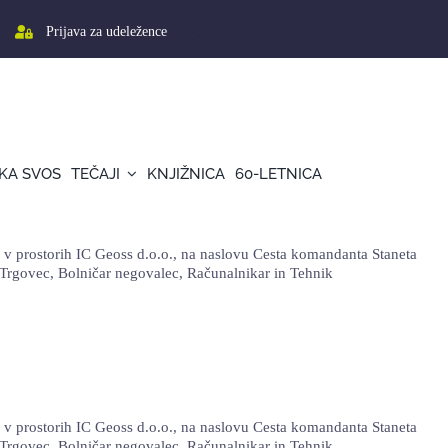
Prijava za udeležence
KA SVOS
TEČAJI
KNJIŽNICA
60-LETNICA
 prostorih IC Geoss d.o.o., na naslovu Cesta komandanta Staneta
k, Trgovec, Bolničar negovalec, Računalnikar in Tehnik
 prostorih IC Geoss d.o.o., na naslovu Cesta komandanta Staneta
k, Trgovec, Bolničar negovalec, Računalnikar in Tehnik