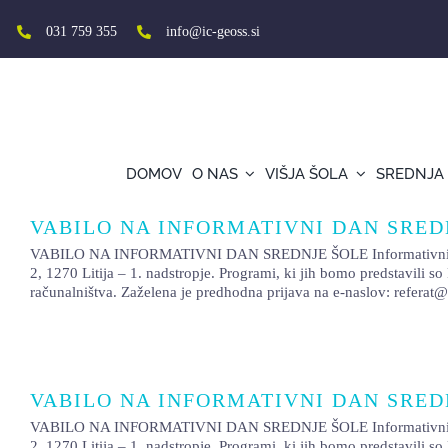
Skip
to
031 759 355
info@ic-geoss.si
content
DOMOV
O NAS
VIŠJA ŠOLA
SREDNJA
VABILO NA INFORMATIVNI DAN SRED
VABILO NA INFORMATIVNI DAN SREDNJE ŠOLE Informativni dan za vp
2, 1270 Litija – 1. nadstropje. Programi, ki jih bomo predstavili 
računalništva. Zaželena je predhodna prijava na e-naslov: referat@
VABILO NA INFORMATIVNI DAN SRED
VABILO NA INFORMATIVNI DAN SREDNJE ŠOLE Informativni dan za vp
2, 1270 Litija – 1. nadstropje. Programi, ki jih bomo predstavili 