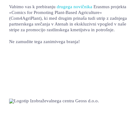
Vabimo vas k prebiranju
drugega novičnika
Erasmus projekta
LOKALNA TOČKA SVOS
»Comics for Promoting Plant-Based Agriculture«
(Com4AgriPlant), ki med drugim prinaša tudi utrip z zadnjega
TEČAJI
partnerskega srečanja v Atenah in ekskluzivni vpogled v naše
stripe za promocijo rastlinskega kmetijstva in potrošnje.
KNJIŽNICA
Ne zamudite tega zanimivega branja!
60-LETNICA