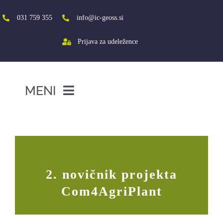
Skip
to
031 759 355
info@ic-geoss.si
content
Prijava za udeležence
MENI
DOMOV
2. novičnik projekta Com4AgriPlant
O NAS
VIŠJA ŠOLA
2. novičnik projekta
SREDNJA ŠOLA
Com4AgriPlant
PROJEKTI
SOCIALNA AKTIVACIJA+