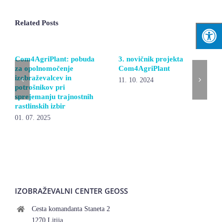
Related Posts
Com4AgriPlant: pobuda
3. novičnik projekta
za opolnomočenje
Com4AgriPlant
izobraževalcev in
11. 10. 2024
potrošnikov pri
sprejemanju trajnostnih
rastlinskih izbir
01. 07. 2025
IZOBRAŽEVALNI CENTER GEOSS
Cesta komandanta Staneta 2
1270 Litija