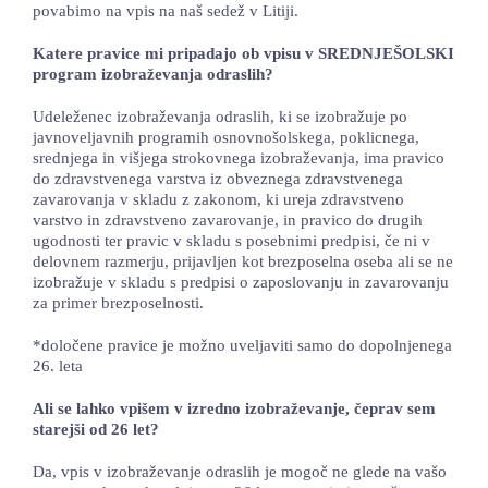
povabimo na vpis na naš sedež v Litiji.
Katere pravice mi pripadajo ob vpisu v SREDNJEŠOLSKI
program izobraževanja odraslih?
Udeleženec izobraževanja odraslih, ki se izobražuje po
javnoveljavnih programih osnovnošolskega, poklicnega,
srednjega in višjega strokovnega izobraževanja, ima pravico
do zdravstvenega varstva iz obveznega zdravstvenega
zavarovanja v skladu z zakonom, ki ureja zdravstveno
varstvo in zdravstveno zavarovanje, in pravico do drugih
ugodnosti ter pravic v skladu s posebnimi predpisi, če ni v
delovnem razmerju, prijavljen kot brezposelna oseba ali se ne
izobražuje v skladu s predpisi o zaposlovanju in zavarovanju
za primer brezposelnosti.
*določene pravice je možno uveljaviti samo do dopolnjenega
26. leta
Ali se lahko vpišem v izredno izobraževanje, čeprav sem
starejši od 26 let?
Da, vpis v izobraževanje odraslih je mogoč ne glede na vašo