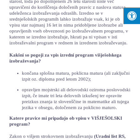
starost, toda po dopolnjenem 26 letu starosti niste več
upravičeni do koriščenja določenih pravic z naslova statusa
udeleženca izobraževanja odraslih. Izredno se v
srednješolskih programih lahko izobražuje vsak, ki je ob
vpisu star najmanj 16 let in nima pridobljene izobrazbe ali
opravljenih vseh obveznosti po izobraževalnem programu, v
katerem se izredno izobražuje, hkrati pa ni vpisan v isti
izobraževalni program v rednem in izrednem izobraževanju.
Kakšni so pogoji za vpis izredni program višješolskega
izobraževanja?
končana splošna matura, poklicna matura (ali zaključni
izpit oz. diploma pred letom 2002);
opravljen mojstrski ali delovodski oziroma poslovodski
izpit, če imate tri leta delovnih izkušenj ter opravite
preizkus znanja iz slovenščine in matematike ali tujega
jezika v obsegu, določenem za poklicno maturo.
Katere pravice mi pripadajo ob vpisu v VIŠJEŠOLSKI
program?
Zakon o višjem strokovnem izobraževanju
(Uradni list RS,