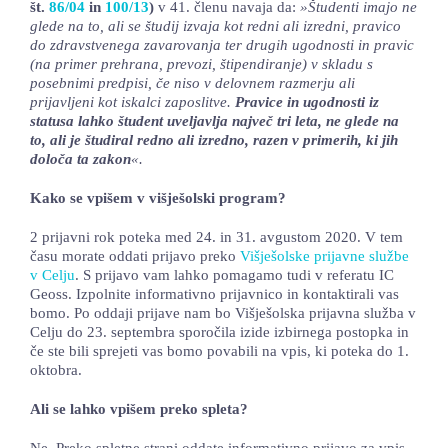
št.
86/04
in
100/13
)
v 41. členu navaja da:
»Študenti imajo ne
glede na to, ali se študij izvaja kot redni ali izredni, pravico
do zdravstvenega zavarovanja ter drugih ugodnosti in pravic
(na primer prehrana, prevozi, štipendiranje) v skladu s
posebnimi predpisi, če niso v delovnem razmerju ali
prijavljeni kot iskalci zaposlitve.
Pravice in ugodnosti iz
statusa lahko študent uveljavlja največ tri leta, ne glede na
to, ali je študiral redno ali izredno, razen v primerih, ki jih
določa ta zakon
«.
Kako se vpišem v višješolski program?
2 prijavni rok poteka med 24. in 31. avgustom 2020. V tem
času morate oddati prijavo preko
Višješolske prijavne službe
v Celju
. S prijavo vam lahko pomagamo tudi v referatu IC
Geoss. Izpolnite informativno prijavnico in kontaktirali vas
bomo. Po oddaji prijave nam bo Višješolska prijavna služba v
Celju do 23. septembra sporočila izide izbirnega postopka in
če ste bili sprejeti vas bomo povabili na vpis, ki poteka do 1.
oktobra.
Ali se lahko vpišem preko spleta?
Ne. Preko spletne strani oddate informativno prijavo za vpis.