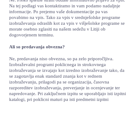
Na tej podlagi vas kontaktiramo in vam podamo nadaljnje
informacije. Po prejemu vaše dokumentacije pa vas
povabimo na vpis. Tako za vpis v srednješolske programe
izobraževanja odraslih kot za vpis v višješolske programe se
morate osebno zglasiti na našem sedežu v Litiji ob
dogovorjenem terminu.
Ali so predavanja obvezna?
Ne, predavanja niso obvezna, so pa zelo priporočljiva.
Izobraževalni programi poklicnega in strokovnega
izobraževanja se izvajajo kot izredno izobraževanje tako, da
se zagotavlja enak standard znanja kot v rednem
izobraževanju, prilagodi pa se organizacija, časovna
razporeditev izobraževanja, preverjanje in ocenjevanje ter
napredovanje. Pri zaključnem izpitu se uporabljajo isti izpitni
katalogi, pri poklicni maturi pa isti predmetni izpitni