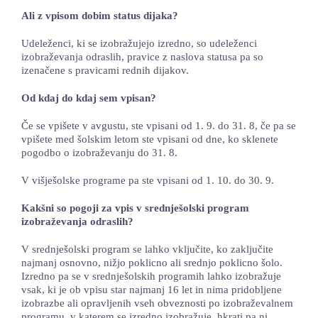
Ali z vpisom dobim status dijaka?
Udeleženci, ki se izobražujejo izredno, so udeleženci
izobraževanja odraslih, pravice z naslova statusa pa so
izenačene s pravicami rednih dijakov.
Od kdaj do kdaj sem vpisan?
Če se vpišete v avgustu, ste vpisani od 1. 9. do 31. 8, če pa se
vpišete med šolskim letom ste vpisani od dne, ko sklenete
pogodbo o izobraževanju do 31. 8.
V višješolske programe pa ste vpisani od 1. 10. do 30. 9.
Kakšni so pogoji za vpis v srednješolski program
izobraževanja odraslih?
V srednješolski program se lahko vključite, ko zaključite
najmanj osnovno, nižjo poklicno ali srednjo poklicno šolo.
Izredno pa se v srednješolskih programih lahko izobražuje
vsak, ki je ob vpisu star najmanj 16 let in nima pridobljene
izobrazbe ali opravljenih vseh obveznosti po izobraževalnem
programu, v katerem se izredno izobražuje, hkrati pa ni