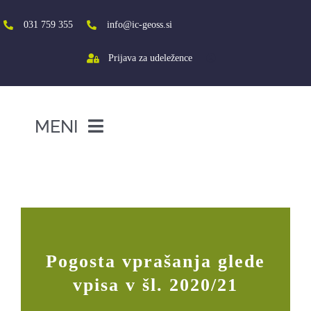
Skip
to
031 759 355
info@ic-geoss.si
content
Prijava za udeležence
MENI
DOMOV
Pogosta vprašanja glede vpisa v šl.
2020/21
O NAS
VIŠJA ŠOLA
SREDNJA ŠOLA
Pogosta vprašanja glede
PROJEKTI
vpisa v šl. 2020/21
SOCIALNA AKTIVACIJA+