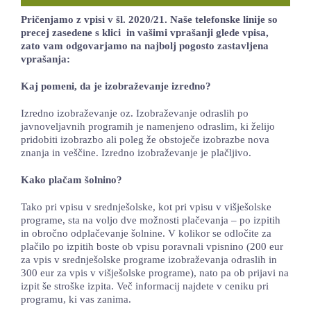
LOKALNA TOČKA SVOS
Pričenjamo z vpisi v šl. 2020/21. Naše telefonske linije so
precej zasedene s klici in vašimi vprašanji glede vpisa,
zato vam odgovarjamo na najbolj pogosto zastavljena
TEČAJI
vprašanja:
KNJIŽNICA
Kaj pomeni, da je izobraževanje izredno?
60-LETNICA
Izredno izobraževanje oz. Izobraževanje odraslih po
javnoveljavnih programih je namenjeno odraslim, ki želijo
pridobiti izobrazbo ali poleg že obstoječe izobrazbe nova
znanja in veščine. Izredno izobraževanje je plačljivo.
Kako plačam šolnino?
Tako pri vpisu v srednješolske, kot pri vpisu v višješolske
programe, sta na voljo dve možnosti plačevanja – po izpitih
in obročno odplačevanje šolnine. V kolikor se odločite za
plačilo po izpitih boste ob vpisu poravnali vpisnino (200 eur
za vpis v srednješolske programe izobraževanja odraslih in
300 eur za vpis v višješolske programe), nato pa ob prijavi na
izpit še stroške izpita. Več informacij najdete v ceniku pri
programu, ki vas zanima.