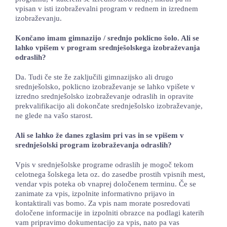
vpisan v isti izobraževalni program v rednem in izrednem
izobraževanju.
Končano imam gimnazijo / srednjo poklicno šolo. Ali se
lahko vpišem v program srednješolskega izobraževanja
odraslih?
Da. Tudi če ste že zaključili gimnazijsko ali drugo
srednješolsko, poklicno izobraževanje se lahko vpišete v
izredno srednješolsko izobraževanje odraslih in opravite
prekvalifikacijo ali dokončate srednješolsko izobraževanje,
ne glede na vašo starost.
Ali se lahko že danes zglasim pri vas in se vpišem v
srednješolski program izobraževanja odraslih?
Vpis v srednješolske programe odraslih je mogoč tekom
celotnega šolskega leta oz. do zasedbe prostih vpisnih mest,
vendar vpis poteka ob vnaprej določenem terminu. Če se
zanimate za vpis, izpolnite informativno prijavo in
kontaktirali vas bomo. Za vpis nam morate posredovati
določene informacije in izpolniti obrazce na podlagi katerih
vam pripravimo dokumentacijo za vpis, nato pa vas