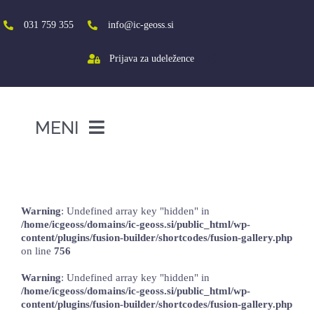
Skip
to
031 759 355
info@ic-geoss.si
content
Prijava za udeležence
MENI
DOMOV
Ob dnevu žena
O NAS
Warning
: Undefined array key "hidden" in
VIŠJA ŠOLA
/home/icgeoss/domains/ic-geoss.si/public_html/wp-
content/plugins/fusion-builder/shortcodes/fusion-gallery.php
SREDNJA ŠOLA
on line
756
PROJEKTI
Warning
: Undefined array key "hidden" in
/home/icgeoss/domains/ic-geoss.si/public_html/wp-
SOCIALNA AKTIVACIJA+
content/plugins/fusion-builder/shortcodes/fusion-gallery.php