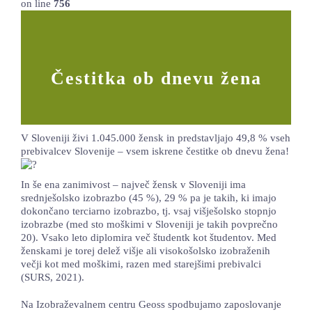
on line
756
LOKALNA TOČKA SVOS
TEČAJI
Čestitka ob dnevu žena
KNJIŽNICA
60-LETNICA
V Sloveniji živi 1.045.000 žensk in predstavljajo 49,8 % vseh
prebivalcev Slovenije – vsem iskrene čestitke ob dnevu žena!
In še ena zanimivost – največ žensk v Sloveniji ima
srednješolsko izobrazbo (45 %), 29 % pa je takih, ki imajo
dokončano terciarno izobrazbo, tj. vsaj višješolsko stopnjo
izobrazbe (med sto moškimi v Sloveniji je takih povprečno
20). Vsako leto diplomira več študentk kot študentov. Med
ženskami je torej delež višje ali visokošolsko izobraženih
večji kot med moškimi, razen med starejšimi prebivalci
(SURS, 2021).
Na Izobraževalnem centru Geoss spodbujamo zaposlovanje