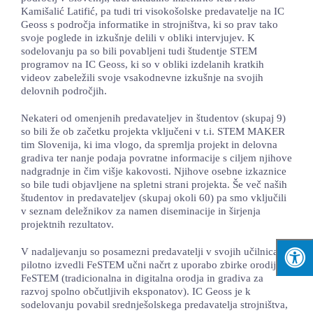
Kamišalić Latifić, pa tudi tri visokošolske predavatelje na IC
Geoss s področja informatike in strojništva, ki so prav tako
svoje poglede in izkušnje delili v obliki intervjujev. K
sodelovanju pa so bili povabljeni tudi študentje STEM
programov na IC Geoss, ki so v obliki izdelanih kratkih
videov zabeležili svoje vsakodnevne izkušnje na svojih
delovnih področjih.
Nekateri od omenjenih predavateljev in študentov (skupaj 9)
so bili že ob začetku projekta vključeni v t.i. STEM MAKER
tim Slovenija, ki ima vlogo, da spremlja projekt in delovna
gradiva ter nanje podaja povratne informacije s ciljem njihove
nadgradnje in čim višje kakovosti. Njihove osebne izkaznice
so bile tudi objavljene na spletni strani projekta. Še več naših
študentov in predavateljev (skupaj okoli 60) pa smo vključili
v seznam deležnikov za namen diseminacije in širjenja
projektnih rezultatov.
V nadaljevanju so posamezni predavatelji v svojih učilnicah
pilotno izvedli FeSTEM učni načrt z uporabo zbirke orodij
FeSTEM (tradicionalna in digitalna orodja in gradiva za
razvoj spolno občutljivih eksponatov). IC Geoss je k
sodelovanju povabil srednješolskega predavatelja strojništva,