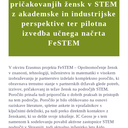
pričakovanjih žensk v STEM
LOKALNA TOČKA SVOS
z akademske in industrijske
TEČAJI
perspektive ter pilotna
KNJIŽNICA
izvedba učnega načrta
FeSTEM
60-LETNICA
V okviru Erasmus projekta FeSTEM – Opolnomočenje žensk
v znanosti, tehnologiji, inženirstvu in matematiki v visokem
izobraževanju je partnerstvo izdelalo kompleksno poročilo, ki
obravnava trenutno stanje v partnerskih državah glede potreb,
izzivov, pričakovanj in težav žensk na področjih STEM.
Poročilo prinaša tudi priporočila o dobrih praksah in pristopih
na tem področju. Poročilo je bilo oblikovano na osnovi
raziskave literature, spletne ankete in vprašalnikov s
ključnimi deležniki, pa tudi preko direktnih kontaktov z
ženskami, ki so delile svoje izkušnje. IC Geoss je s tem
namenom k sodelovanju povabil aktivne zastopnice STEM
področij v Sloveniji, tudi aktualno inženirko leta Aido