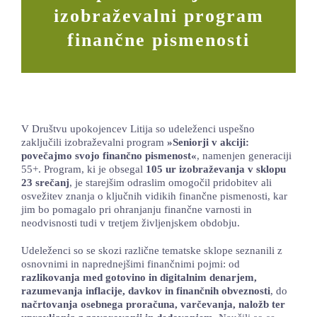
izobraževalni program
LOKALNA TOČKA SVOS
finančne pismenosti
TEČAJI
KNJIŽNICA
60-LETNICA
V Društvu upokojencev Litija so udeleženci uspešno
zaključili izobraževalni program
»Seniorji v akciji:
povečajmo svojo finančno pismenost«
, namenjen generaciji
55+. Program, ki je obsegal
105 ur izobraževanja v sklopu
23 srečanj
, je starejšim odraslim omogočil pridobitev ali
osvežitev znanja o ključnih vidikih finančne pismenosti, kar
jim bo pomagalo pri ohranjanju finančne varnosti in
neodvisnosti tudi v tretjem življenjskem obdobju.
Udeleženci so se skozi različne tematske sklope seznanili z
osnovnimi in naprednejšimi finančnimi pojmi: od
razlikovanja med gotovino in digitalnim denarjem,
razumevanja inflacije, davkov in finančnih obveznosti
, do
načrtovanja osebnega proračuna, varčevanja, naložb ter