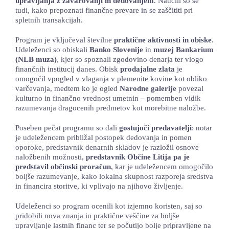
upravljanja z zavarovanji in dedovanjem
. Naučili so se
tudi, kako prepoznati finančne prevare in se zaščititi pri
spletnih transakcijah.
Program je vključeval številne
praktične aktivnosti in obiske
.
Udeleženci so obiskali
Banko Slovenije
in
muzej Bankarium
(NLB muza)
, kjer so spoznali zgodovino denarja ter vlogo
finančnih institucij danes. Obisk
prodajalne zlata
je
omogočil vpogled v vlaganja v plemenite kovine kot obliko
varčevanja, medtem ko je ogled
Narodne galerije
povezal
kulturno in finančno vrednost umetnin – pomemben vidik
razumevanja dragocenih predmetov kot morebitne naložbe.
Poseben pečat programu so dali
gostujoči predavatelji
: notar
je udeležencem približal postopek dedovanja in pomen
oporoke, predstavnik denarnih skladov je razložil osnove
naložbenih možnosti,
predstavnik Občine Litija pa je
predstavil občinski proračun
, kar je udeležencem omogočilo
boljše razumevanje, kako lokalna skupnost razporeja sredstva
in financira storitve, ki vplivajo na njihovo življenje.
Udeleženci so program ocenili kot izjemno koristen, saj so
pridobili nova znanja in praktične veščine za boljše
upravljanje lastnih financ ter se počutijo bolje pripravljene na