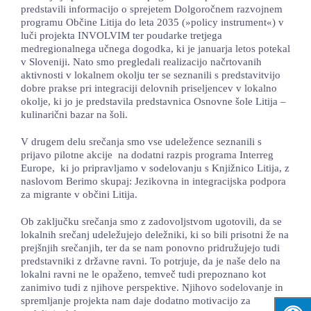
predstavili informacijo o sprejetem Dolgoročnem razvojnem
programu Občine Litija do leta 2035 (»policy instrument«) v
luči projekta INVOLVIM ter poudarke tretjega
medregionalnega učnega dogodka, ki je januarja letos potekal
v Sloveniji. Nato smo pregledali realizacijo načrtovanih
aktivnosti v lokalnem okolju ter se seznanili s predstavitvijo
dobre prakse pri integraciji delovnih priseljencev v lokalno
okolje, ki jo je predstavila predstavnica Osnovne šole Litija –
kulinarični bazar na šoli.
V drugem delu srečanja smo vse udeležence seznanili s
prijavo pilotne akcije na dodatni razpis programa Interreg
Europe, ki jo pripravljamo v sodelovanju s Knjižnico Litija, z
naslovom Berimo skupaj: Jezikovna in integracijska podpora
za migrante v občini Litija.
Ob zaključku srečanja smo z zadovoljstvom ugotovili, da se
lokalnih srečanj udeležujejo deležniki, ki so bili prisotni že na
prejšnjih srečanjih, ter da se nam ponovno pridružujejo tudi
predstavniki z državne ravni. To potrjuje, da je naše delo na
lokalni ravni ne le opaženo, temveč tudi prepoznano kot
zanimivo tudi z njihove perspektive. Njihovo sodelovanje in
spremljanje projekta nam daje dodatno motivacijo za