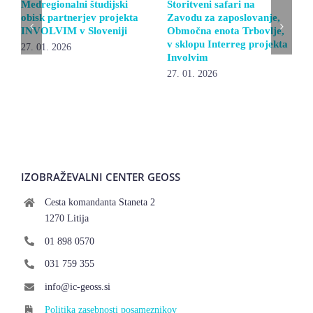
Medregionalni študijski
Storitveni safari na
obisk partnerjev projekta
Zavodu za zaposlovanje,
INVOLVIM v Sloveniji
Območna enota Trbovlje,
v sklopu Interreg projekta
27. 01. 2026
Involvim
27. 01. 2026
IZOBRAŽEVALNI CENTER GEOSS
Cesta komandanta Staneta 2
1270 Litija
01 898 0570
031 759 355
info@ic-geoss.si
Politika zasebnosti posameznikov