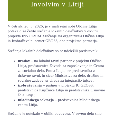
Involvim v Litiji
LOKALNA TOČKA SVOS
TEČAJI
V četrtek, 26. 3. 2026, je v mali sejni sobi Občine Litija
KNJIŽNICA
potekalo že četrto srečanje lokalnih deležnikov v okviru
projekta INVOLVIM. Srečanje sta organizirala Občina Litija
60-LETNICA
in Izobraževalni center GEOSS, oba projektna partnerja.
Srečanja lokalnih deležnikov so se udeležili predstavniki:
uradov –
na lokalni ravni partner v projektu Občina
Litija, predstavnice Zavoda za zaposlovanje in Centra
za socialno delo, Enota Litija, ter predstavnika z
državne ravni, in sicer Ministrstva za delo, družino in
socialne zadeve ter Urada za integracijo tujcev;
izobraževanja –
partner v projektu IC GEOSS,
predstavnica Knjižnice Litija in predstavnika Osnovne
šole Litija;
mladinskega sektorja –
predstavnica Mladinskega
centra Litija.
Srečanje je potekalo v obliki pogovora. V prvem delu smo