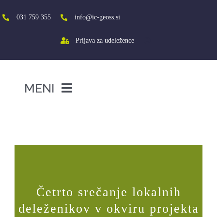
Skip
to
031 759 355
info@ic-geoss.si
content
Prijava za udeležence
MENI
DOMOV
Četrto srečanje lokalnih deleženikov
v okviru projekta Involvim v Litiji
O NAS
VIŠJA ŠOLA
SREDNJA ŠOLA
Četrto srečanje lokalnih
PROJEKTI
deleženikov v okviru projekta
SOCIALNA AKTIVACIJA+