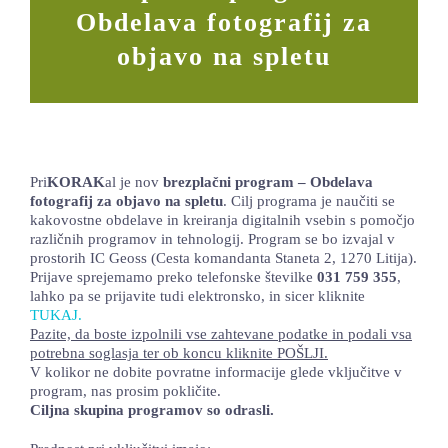
Obdelava fotografij za
LOKALNA TOČKA SVOS
objavo na spletu
TEČAJI
KNJIŽNICA
60-LETNICA
Pri
KORAK
al je nov
brezplačni program – Obdelava
fotografij za objavo na spletu
. Cilj programa je naučiti se
kakovostne obdelave in kreiranja digitalnih vsebin s pomočjo
različnih programov in tehnologij. Program se bo izvajal v
prostorih IC Geoss (Cesta komandanta Staneta 2, 1270 Litija).
Prijave sprejemamo preko telefonske številke
031 759 355
,
lahko pa se prijavite tudi elektronsko, in sicer kliknite
TUKAJ.
Pazite, da boste izpolnili vse zahtevane podatke in podali vsa
potrebna soglasja ter ob koncu kliknite POŠLJI.
V kolikor ne dobite povratne informacije glede vključitve v
program, nas prosim pokličite.
Ciljna skupina
programov so o
drasli.