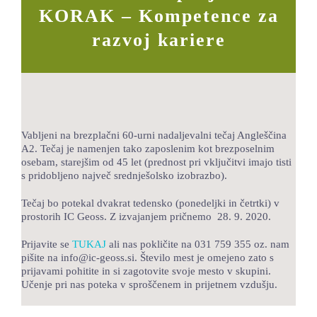
KORAK – Kompetence za
LOKALNA TOČKA SVOS
razvoj kariere
TEČAJI
KNJIŽNICA
60-LETNICA
Vabljeni na brezplačni 60-urni nadaljevalni tečaj Angleščina
A2. Tečaj je namenjen tako zaposlenim kot brezposelnim
osebam, starejšim od 45 let (prednost pri vključitvi imajo tisti
s pridobljeno največ srednješolsko izobrazbo).
Tečaj bo potekal dvakrat tedensko (ponedeljki in četrtki) v
prostorih IC Geoss. Z izvajanjem pričnemo 28. 9. 2020.
Prijavite se
TUKAJ
ali nas pokličite na 031 759 355 oz. nam
pišite na info@ic-geoss.si. Število mest je omejeno zato s
prijavami pohitite in si zagotovite svoje mesto v skupini.
Učenje pri nas poteka v sproščenem in prijetnem vzdušju.