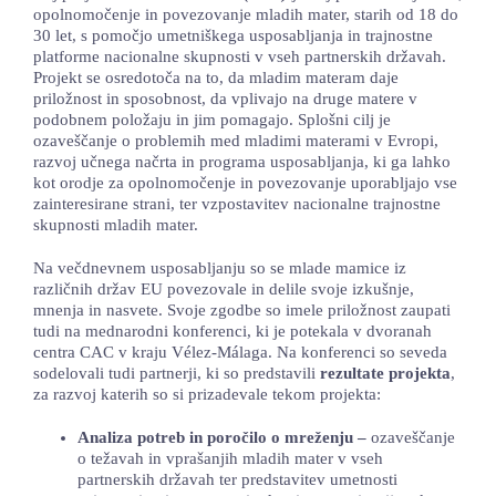
opolnomočenje in povezovanje mladih mater, starih od 18 do
30 let, s pomočjo umetniškega usposabljanja in trajnostne
platforme nacionalne skupnosti v vseh partnerskih državah.
Projekt se osredotoča na to, da mladim materam daje
priložnost in sposobnost, da vplivajo na druge matere v
podobnem položaju in jim pomagajo. Splošni cilj je
ozaveščanje o problemih med mladimi materami v Evropi,
razvoj učnega načrta in programa usposabljanja, ki ga lahko
kot orodje za opolnomočenje in povezovanje uporabljajo vse
zainteresirane strani, ter vzpostavitev nacionalne trajnostne
skupnosti mladih mater.
Na večdnevnem usposabljanju so se mlade mamice iz
različnih držav EU povezovale in delile svoje izkušnje,
mnenja in nasvete. Svoje zgodbe so imele priložnost zaupati
tudi na mednarodni konferenci, ki je potekala v dvoranah
centra CAC v kraju Vélez-Málaga. Na konferenci so seveda
sodelovali tudi partnerji, ki so predstavili
rezultate projekta
,
za razvoj katerih so si prizadevale tekom projekta:
Analiza potreb in poročilo o mreženju –
ozaveščanje
o težavah in vprašanjih mladih mater v vseh
partnerskih državah ter predstavitev umetnosti