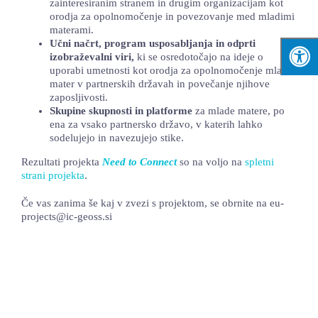
zainteresiranim stranem in drugim organizacijam kot
orodja za opolnomočenje in povezovanje med mladimi
materami.
Učni načrt, program usposabljanja in odprti
izobraževalni viri,
ki se osredotočajo na ideje o
uporabi umetnosti kot orodja za opolnomočenje mladih
mater v partnerskih državah in povečanje njihove
zaposljivosti.
Skupine skupnosti in platforme
za mlade matere, po
ena za vsako partnersko državo, v katerih lahko
sodelujejo in navezujejo stike.
Rezultati projekta
Need to Connect
so na voljo na
spletni
strani projekta
.
Če vas zanima še kaj v zvezi s projektom, se obrnite na eu-
projects@ic-geoss.si