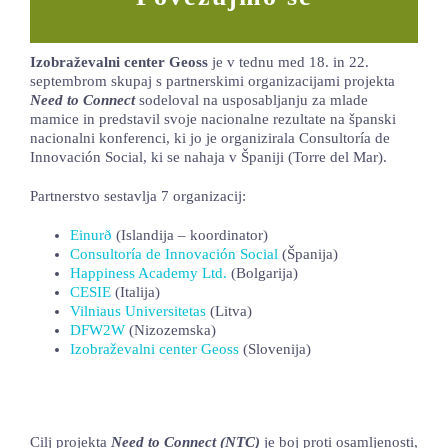
LOKALNA TOČKA SVOS
Izobraževalni center Geoss
je v tednu med 18. in 22.
TEČAJI
septembrom skupaj s partnerskimi organizacijami projekta
Need to Connect
sodeloval na usposabljanju za mlade
KNJIŽNICA
mamice in predstavil svoje nacionalne rezultate na španski
nacionalni konferenci, ki jo je organizirala Consultoría de
60-LETNICA
Innovación Social, ki se nahaja v Španiji (Torre del Mar).
Partnerstvo sestavlja 7 organizacij:
Einurð
(Islandija – koordinator)
Consultoría de Innovación Social
(Španija)
Happiness Academy Ltd.
(Bolgarija)
CESIE
(Italija)
Vilniaus Universitetas
(Litva)
DFW2W
(Nizozemska)
Izobraževalni center Geoss
(Slovenija)
Cilj projekta
Need to Connect (NTC)
je boj proti osamljenosti,