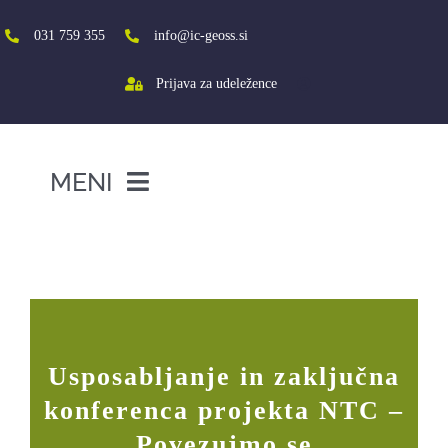
Skip
to
031 759 355
info@ic-geoss.si
content
Prijava za udeležence
MENI
DOMOV
Usposabljanje in zaključna konferenca
projekta NTC – Povezujmo se
O NAS
VIŠJA ŠOLA
SREDNJA ŠOLA
Usposabljanje in zaključna
PROJEKTI
konferenca projekta NTC –
SOCIALNA AKTIVACIJA+
Povezujmo se