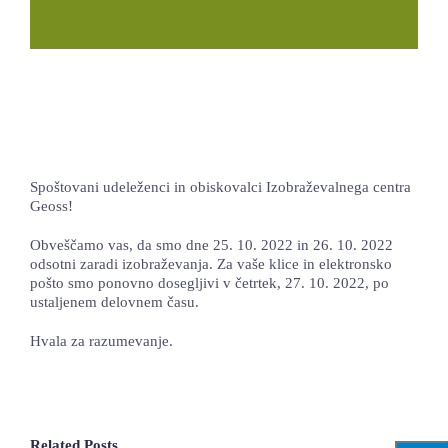
LOKALNA TOČKA SVOS
TEČAJI
KNJIŽNICA
60-LETNICA
Spoštovani udeleženci in obiskovalci Izobraževalnega centra
Geoss!
Obveščamo vas, da smo dne 25. 10. 2022 in 26. 10. 2022
odsotni zaradi izobraževanja. Za vaše klice in elektronsko
pošto smo ponovno dosegljivi v četrtek, 27. 10. 2022, po
ustaljenem delovnem času.
Hvala za razumevanje.
Related Posts