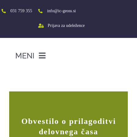
Skip
to
031 759 355
info@ic-geoss.si
content
Prijava za udeležence
MENI
DOMOV
Obvestilo o prilagoditvi delovnega
časa
O NAS
VIŠJA ŠOLA
SREDNJA ŠOLA
Obvestilo o prilagoditvi
PROJEKTI
delovnega časa
SOCIALNA AKTIVACIJA+