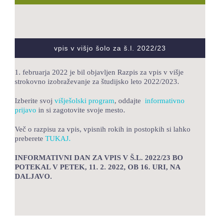
LOKALNA TOČKA SVOS
TEČAJI
vpis v višjo šolo za š.l. 2022/23
KNJIŽNICA
1. februarja 2022 je bil objavljen Razpis za vpis v višje
60-LETNICA
strokovno izobraževanje za študijsko leto 2022/2023.
Izberite svoj
višješolski program
, oddajte
informativno
prijavo
in si zagotovite svoje mesto.
Več o razpisu za vpis, vpisnih rokih in postopkih si lahko
preberete
TUKAJ.
INFORMATIVNI DAN ZA VPIS V Š.L. 2022/23 BO
POTEKAL V PETEK, 11. 2. 2022, OB 16. URI, NA
DALJAVO.