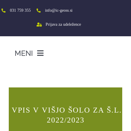
Skip
to
031 759 355
info@ic-geoss.si
content
Prijava za udeležence
MENI
DOMOV
VPIS V VIŠJO ŠOLO ZA Š.L.
2022/2023
O NAS
VIŠJA ŠOLA
SREDNJA ŠOLA
VPIS V VIŠJO ŠOLO ZA Š.L.
PROJEKTI
2022/2023
SOCIALNA AKTIVACIJA+