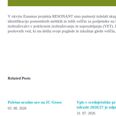
V okviru Erasmus projekta RESONANT smo partnerji izdelali skupno 
identifikacijo pomembnih mehkih in trdih veščin za podjetnike na k
izobraževalci v poklicnem izobraževanju in usposabljanju (VET). I
poslovnih ved, ki sta delila svoje poglede in izkušnje glede veščin, 
Related Posts
Poletne uradne ure na IC Geoss
Vpis v srednješolske p
odrasle 2026/27 je odpr
03. 08. 2026
31. 07. 2026