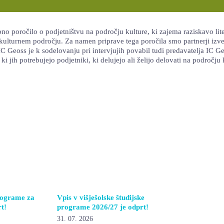
poročilo o podjetništvu na področju kulture, ki zajema raziskavo liter
ulturnem področju. Za namen priprave tega poročila smo partnerji izvedli
C Geoss je k sodelovanju pri intervjujih povabil tudi predavatelja IC 
ki jih potrebujejo podjetniki, ki delujejo ali želijo delovati na področju 
rograme za
Vpis v višješolske študijske
t!
programe 2026/27 je odprt!
31. 07. 2026