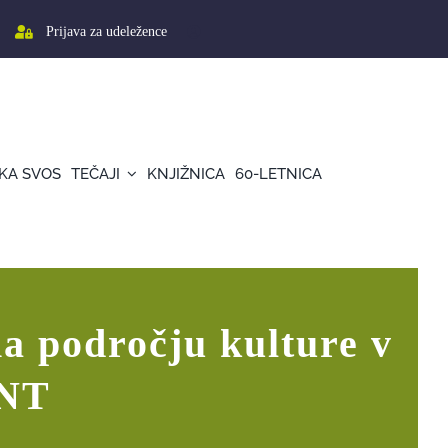
Prijava za udeležence
KA SVOS
TEČAJI
KNJIŽNICA
60-LETNICA
ESONANT
na področju kulture v
ANT