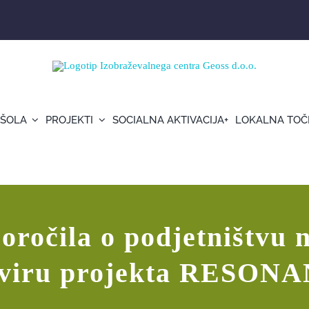
 ŠOLA
PROJEKTI
SOCIALNA AKTIVACIJA+
LOKALNA TOČ
vu na področju kulture v okviru projekta R
ročila o podjetništvu 
viru projekta RESON