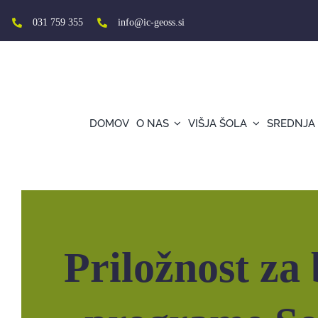
Skip
to
031 759 355
info@ic-geoss.si
content
DOMOV
O NAS
VIŠJA ŠOLA
SREDNJA
Vabilo na informativni dan programa Soc
Priložnost za 