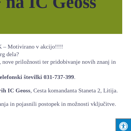
+ na IC Geoss
 – Motivirano v akcijo!!!!
trg dela?
nove priložnosti ter pridobivanje novih znanj in
elefonski številki 031-737-399
.
orih IC Geoss
, Cesta komandanta Staneta 2, Litija.
a in pojasnili postopek in možnosti vključitve.