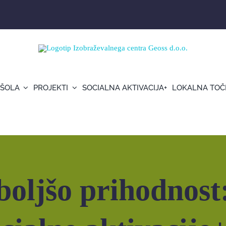
 ŠOLA
PROJEKTI
SOCIALNA AKTIVACIJA+
LOKALNA TOČ
ialne aktivacije+ na IC Geoss
boljšo prihodnost: