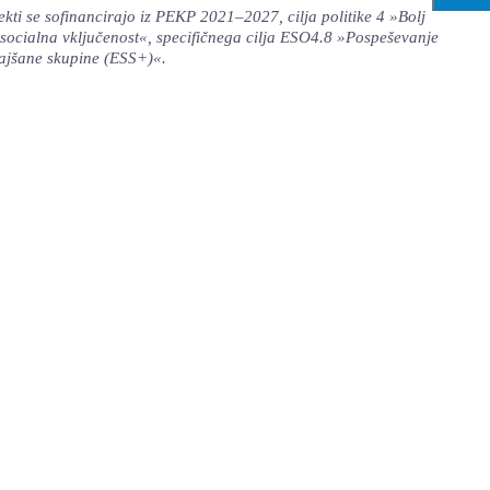
ekti se sofinancirajo iz PEKP 2021–2027, cilja politike 4 »Bolj
 socialna vključenost«, specifičnega cilja ESO4.8 »Pospeševanje
krajšane skupine (ESS+)«.