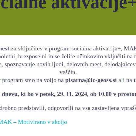
ialne aktivacije
mest
za vključitev v program socialna aktivacija+, MAK
oletni, brezposelni in se želite učinkovito vključiti na 
 spoznavanje novih ljudi, delovnih mest, delodajalcev, 
veščin.
 v program smo na voljo na
pisarna@ic-geoss.si
ali na
t
nevu, ki bo v petek, 29. 11. 2024, ob 10.00 v prost
no predstavili, odgovorili na vsa zastavljena vprašanj
 MAK – Motivirano v akcijo