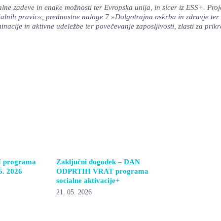
alne zadeve in enake možnosti ter Evropska unija, in sicer iz ESS+. Proj
ialnih pravic«, prednostne naloge 7 »Dolgotrajna oskrba in zdravje ter
acije in aktivne udeležbe ter povečevanje zaposljivosti, zlasti za pri
 programa
Zaključni dogodek – DAN
 6. 2026
ODPRTIH VRAT programa
socialne aktivacije+
21. 05. 2026