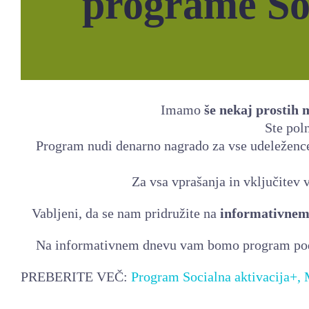
programe Soc
Imamo
še nekaj prostih 
Ste poln
Program nudi denarno nagrado za vse udeležence,
Za vsa vprašanja in vključitev
Vabljeni, da se nam pridružite na
informativnem d
Na informativnem dnevu vam bomo program podrob
PREBERITE VEČ:
Program Socialna aktivacija+,