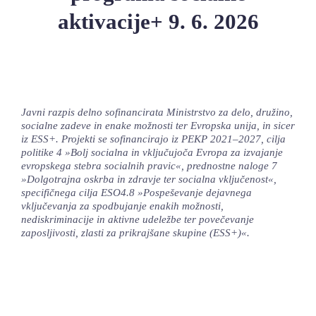
aktivacije+ 9. 6. 2026
LOKALNA TOČKA SVOS
TEČAJI
KNJIŽNICA
60-LETNICA
Javni razpis delno sofinancirata Ministrstvo za delo, družino,
socialne zadeve in enake možnosti ter Evropska unija, in sicer
iz ESS+. Projekti se sofinancirajo iz PEKP 2021–2027, cilja
politike 4 »Bolj socialna in vključujoča Evropa za izvajanje
evropskega stebra socialnih pravic«, prednostne naloge 7
»Dolgotrajna oskrba in zdravje ter socialna vključenost«,
specifičnega cilja ESO4.8 »Pospeševanje dejavnega
vključevanja za spodbujanje enakih možnosti,
nediskriminacije in aktivne udeležbe ter povečevanje
zaposljivosti, zlasti za prikrajšane skupine (ESS+)«.