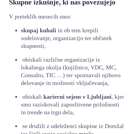
Skupne izkušnje, ki nas povezujejo
V preteklih mesecih smo:
skupaj kuhali
in ob tem krepili
sodelovanje, organizacijo ter občutek
skupnosti,
obiskali različne organizacije iz
lokalnega okolja (knjižnico, VDC, MC,
Consulto, TIC …) ter spoznavali njihovo
delovanje in možnosti vključevanja,
obiskali
karierni sejem v Ljubljani
, kjer
smo raziskovali zaposlitvene priložnosti
in trende na trgu dela,
se družili z udeleženci skupine iz Domžal
ter širili svojo socialno mrežo,