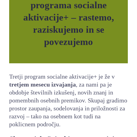
programa socialne
LOKALNA TOČKA SVOS
aktivacije+ – rastemo,
TEČAJI
raziskujemo in se
KNJIŽNICA
povezujemo
60-LETNICA
Tretji program socialne aktivacije+ je že v
tretjem mesecu izvajanja
, za nami pa je
obdobje številnih izkušenj, novih znanj in
pomembnih osebnih premikov. Skupaj gradimo
prostor zaupanja, sodelovanja in priložnosti za
razvoj – tako na osebnem kot tudi na
poklicnem področju.