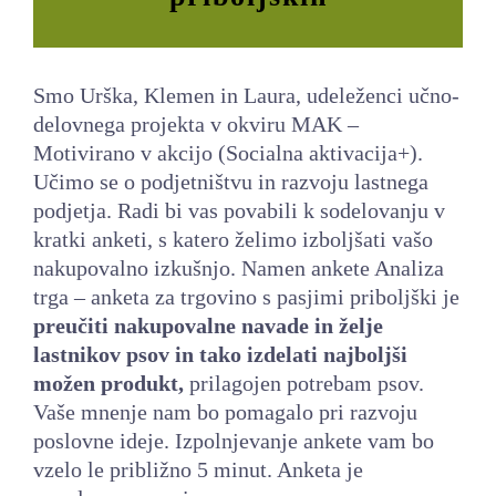
LOKALNA TOČKA SVOS
TEČAJI
Smo Urška, Klemen in Laura, udeleženci učno-
KNJIŽNICA
delovnega projekta v okviru MAK –
Motivirano v akcijo (Socialna aktivacija+).
60-LETNICA
Učimo se o podjetništvu in razvoju lastnega
podjetja. Radi bi vas povabili k sodelovanju v
kratki anketi, s katero želimo izboljšati vašo
nakupovalno izkušnjo. Namen ankete Analiza
trga – anketa za trgovino s pasjimi priboljški je
preučiti nakupovalne navade in želje
lastnikov psov in tako izdelati najboljši
možen produkt,
prilagojen potrebam psov.
Vaše mnenje nam bo pomagalo pri razvoju
poslovne ideje. Izpolnjevanje ankete vam bo
vzelo le približno 5 minut. Anketa je