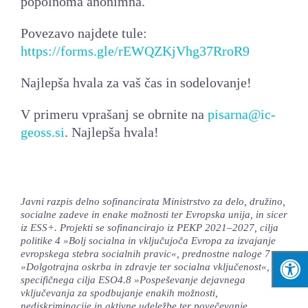
popolnoma anonimna.
Povezavo najdete tule:
https://forms.gle/rEWQZKjVhg37RroR9
Najlepša hvala za vaš čas in sodelovanje!
V primeru vprašanj se obrnite na
pisarna@ic-
geoss.si
. Najlepša hvala!
Javni razpis delno sofinancirata Ministrstvo za delo, družino,
socialne zadeve in enake možnosti ter Evropska unija, in sicer
iz ESS+. Projekti se sofinancirajo iz PEKP 2021–2027, cilja
politike 4 »Bolj socialna in vključujoča Evropa za izvajanje
evropskega stebra socialnih pravic«, prednostne naloge 7
»Dolgotrajna oskrba in zdravje ter socialna vključenost«,
specifičnega cilja ESO4.8 »Pospeševanje dejavnega
vključevanja za spodbujanje enakih možnosti,
nediskriminacije in aktivne udeležbe ter povečevanje