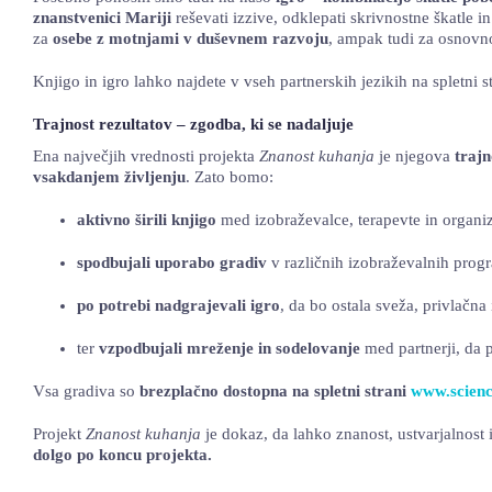
znanstvenici Mariji
reševati izzive, odklepati skrivnostne škatle 
za
osebe z motnjami v duševnem razvoju
, ampak tudi za osnovnoš
Knjigo in igro lahko najdete v vseh partnerskih jezikih na spletni 
Trajnost rezultatov – zgodba, ki se nadaljuje
Ena največjih vrednosti projekta
Znanost kuhanja
je njegova
trajn
vsakdanjem življenju
. Zato bomo:
aktivno širili knjigo
med izobraževalce, terapevte in organi
spodbujali uporabo gradiv
v različnih izobraževalnih progr
po potrebi nadgrajevali igro
, da bo ostala sveža, privlačna
ter
vzpodbujali mreženje in sodelovanje
med partnerji, da 
Vsa gradiva so
brezplačno dostopna na spletni strani
www.scienc
Projekt
Znanost kuhanja
je dokaz, da lahko znanost, ustvarjalnost
dolgo po koncu projekta.