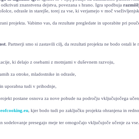
in odkrivati znanstvena dejstva, povezana s hrano. Igra spodbuja
razmišl
olce, odrasle in starejše, torej za vse, ki verjamejo v moč vseživljenjs
strani projekta. Vabimo vas, da rezultate pregledate in uporabite pri pou
ost
. Partnerji smo si zastavili cilj, da rezultati projekta ne bodo ostali 
zacije, ki delajo z osebami z motnjami v duševnem razvoju,
amih za otroke, mladostnike in odrasle,
 in uporabna tudi v prihodnje,
projekt postane osnova za nove pobude na področju vključujočega učen
eofcooking.eu
, kjer bodo tudi po zaključku projekta ohranjena in redn
 in sodelovanje presegajo meje ter omogočajo vključujoče učenje za vse