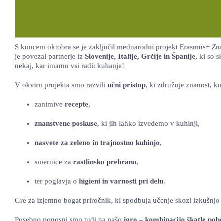
S koncem oktobra se je zaključil mednarodni projekt Erasmus+
Zn
je povezal partnerje iz
Slovenije, Italije, Grčije in Španije
, ki so 
nekaj, kar imamo vsi radi: kuhanje!
V okviru projekta smo razvili
učni pristop
, ki združuje znanost, k
zanimive
recepte
,
znanstvene poskuse
, ki jih lahko izvedemo v kuhinji,
nasvete za zeleno in trajnostno kuhinjo
,
smernice za
rastlinsko prehrano
,
ter poglavja o
higieni in varnosti pri delu
.
Gre za izjemno bogat priročnik, ki spodbuja učenje skozi izkušnjo 
Posebno ponosni smo tudi na našo
igro – kombinacijo škatle pobe