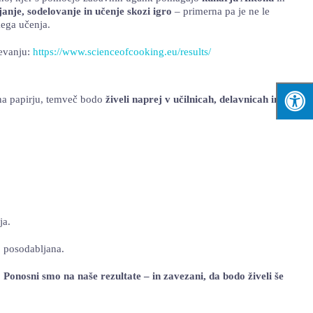
janje, sodelovanje in učenje skozi igro
– primerna pa je ne le
kega učenja.
čevanju:
https://www.scienceofcooking.eu/results/
le na papirju, temveč bodo
živeli naprej v učilnicah, delavnicah in
ja.
o posodabljana.
.
Ponosni smo na naše rezultate – in zavezani, da bodo živeli še