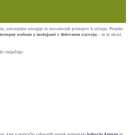
bin, ustvarjalne energije in inovativnih pristopov k učenju. Projekt
 dostopne osebam z motnjami v duševnem razvoju
– in to skozi
 ki vključuje:
ščino, kjer s pomočjo zabavnih ugank pomagajo
kuharju Antonu
in