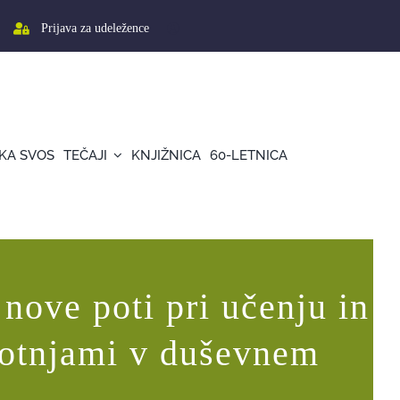
Prijava za udeležence
KA SVOS
TEČAJI
KNJIŽNICA
60-LETNICA
nove poti pri učenju in
motnjami v duševnem