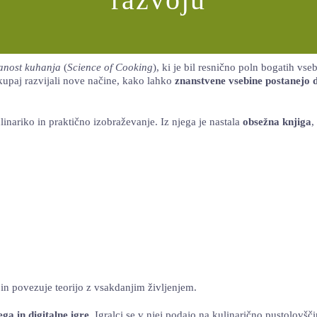
anost kuhanja
(
Science of Cooking
), ki je bil resnično poln bogatih vse
skupaj razvijali nove načine, kako lahko
znanstvene vsebine postanejo
ulinariko in praktično izobraževanje. Iz njega je nastala
obsežna knjiga
,
in povezuje teorijo z vsakdanjim življenjem.
ga in digitalne igre
. Igralci se v njej podajo na kulinarično pustolov