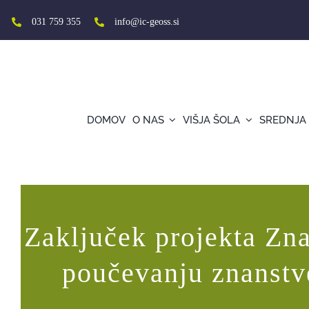
Skip
to
031 759 355
info@ic-geoss.si
content
DOMOV
O NAS
VIŠJA ŠOLA
SREDNJA
Zaključek projekta Znanost kuhanja
Zaključek projekta Zna
poučevanju znanstv