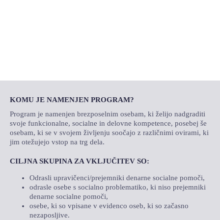
LOKALNA TOČKA SVOS
TEČAJI
KNJIŽNICA
60-LETNICA
KOMU JE NAMENJEN PROGRAM?
Program je namenjen brezposelnim osebam, ki želijo nadgraditi
svoje funkcionalne, socialne in delovne kompetence, posebej še
osebam, ki se v svojem življenju soočajo z različnimi ovirami, ki
jim otežujejo vstop na trg dela.
CILJNA SKUPINA ZA VKLJUČITEV SO:
Odrasli upravičenci/prejemniki denarne socialne pomoči,
odrasle osebe s socialno problematiko, ki niso prejemniki
denarne socialne pomoči,
osebe, ki so vpisane v evidenco oseb, ki so začasno
nezaposljive.