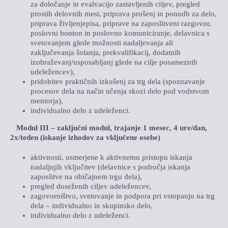
za določanje in evalvacijo zastavljenih ciljev, pregled
prostih delovnih mest, priprava prošenj in ponudb za delo,
priprava življenjepisa, priprave na zaposlitveni razgovor,
poslovni bonton in poslovno komuniciranje, delavnica s
svetovanjem glede možnosti nadaljevanja ali
zaključevanja šolanja, prekvalifikacij, dodatnih
izobraževanj/usposabljanj glede na cilje posameznih
udeležencev),
pridobitev praktičnih izkušenj za trg dela (spoznavanje
procesov dela na način učenja skozi delo pod vodstvom
mentorja),
individualno delo z udeleženci.
Modul III – zaključni modul, trajanje 1 mesec, 4 ure/dan,
2x/teden (iskanje izhodov za vključene osebe)
aktivnosti, usmerjene k aktivnemu pristopu iskanja
nadaljnjih vključitev (delavnice s področja iskanja
zaposlitve na običajnem trgu dela),
pregled doseženih ciljev udeležencev,
zagovorništvo, svetovanje in podpora pri vstopanju na trg
dela – individualno in skupinsko delo,
individualno delo z udeleženci.