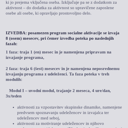
ki jo prejema vključena oseba. Izključuje pa se z dodatkom za
aktivnost – do dodatka za aktivnost so upravičene zaposlene
osebe ali osebe, ki opravljajo prostovoljno delo.
IZVEDBA
: posamezen program socialne aktivacije se izvaja
8 (osem) mesecev, pri čemer izvedba poteka po naslednjih
fazah:
1 faza: traja 1 (en) mesec in je namenjena pripravam na
izvajanje programa,
2 faza: traja 6 (šest) mesecev in je namenjena neposrednemu
izvajanju programa z udeleženci. Ta f
aza poteka v treh
modulih:
Modul I – uvodni modul, trajanje 2 meseca, 4 ure/dan,
3x/teden
aktivnosti za vzpostavitev skupinske dinamike, namenjene
predvsem spoznavanju udeležencev in izvajalca ter
udeležencev med seboj,
aktivnosti za motiviranje udeležencev in njihovo