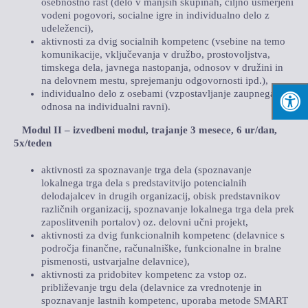
osebnostno rast (delo v manjših skupinah, ciljno usmerjeni
vodeni pogovori, socialne igre in individualno delo z
udeleženci),
aktivnosti za dvig socialnih kompetenc (vsebine na temo
komunikacije, vključevanja v družbo, prostovoljstva,
timskega dela, javnega nastopanja, odnosov v družini in
na delovnem mestu, sprejemanju odgovornosti ipd.),
individualno delo z osebami (vzpostavljanje zaupnega
odnosa na individualni ravni).
Modul II – izvedbeni modul, trajanje 3 mesece, 6 ur/dan,
5x/teden
aktivnosti za spoznavanje trga dela (spoznavanje
lokalnega trga dela s predstavitvijo potencialnih
delodajalcev in drugih organizacij, obisk predstavnikov
različnih organizacij, spoznavanje lokalnega trga dela prek
zaposlitvenih portalov) oz. delovni učni projekt,
aktivnosti za dvig funkcionalnih kompetenc (delavnice s
področja finančne, računalniške, funkcionalne in bralne
pismenosti, ustvarjalne delavnice),
aktivnosti za pridobitev kompetenc za vstop oz.
približevanje trgu dela (delavnice za vrednotenje in
spoznavanje lastnih kompetenc, uporaba metode SMART