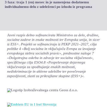
3 faza: traja 1 (en) mesec in je namenjena dodatnemu
individualnemu delu z udeleženci po izhodu iz programa
Javni razpis delno sofinancirata Ministrstvo za delo, družino,
socialne zadeve in enake možnosti ter Evropska unija, in sicer
iz ESS+. Projekti se sofinancirajo iz PEKP 2021–2027, cilja
politike 4 »Bolj socialna in vključujoča Evropa za izvajanje
evropskega stebra socialnih pravic«, prednostne naloge 7
»Dolgotrajna oskrba in zdravje ter socialna vključenost«,
specifičnega cilja ESO4.8 »Pospeševanje dejavnega
vključevanja za spodbujanje enakih možnosti,
nediskriminacije in aktivne udeležbe ter povečevanje
zaposljivosti, zlasti za prikrajšane skupine (ESS+)«.