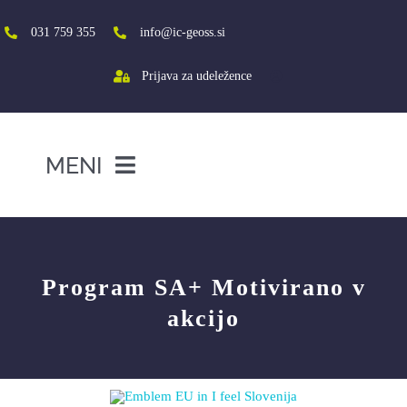
Skip
to
031 759 355
info@ic-geoss.si
content
Prijava za udeležence
MENI
DOMOV
O NAS
Program SA+ Motivirano v
VIŠJA ŠOLA
akcijo
SREDNJA ŠOLA
PROJEKTI
SOCIALNA AKTIVACIJA+