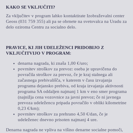
KAKO SE VKLJUČITI?
Za vključitev v program lahko kontaktirate Izobraževalni center
Geoss (031 759 355) ali pa se obrnete na svetovalca na Uradu za
delo oziroma Centru za socialno delo.
PRAVICE, KI JIH UDELEŽENCI PRIDOBIJO Z
VKLJUČITVIJO V PROGRAM:
denarna nagrada, ki znaša 1,00 €/uro;
povrnitev stroškov za prevoz: oseba je upravičena do
povračila stroškov za prevoz, če je kraj stalnega ali
začasnega prebivališča, v katerem v času izvajanja
programa dejansko prebiva, od kraja izvajanja aktivnosti
programa SA oddaljen najmanj 1 km v eno smer programa
(najnižja cena vozovnice za javni prevoz; če ni javnega
prevoza udeležencu pripada povračilo v obliki kilometrine
0,23 €/km);
povrnitev stroškov za prehrano 4,50 €/dan, če je
udeleženec dnevno prisoten najmanj 4 ure.
Denarna nagrada ne vpliva na višino denarne socialne pomoči,