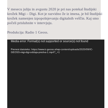
LOKALNA TOČKA SVOS
V mesecu juliju in avgustu 2020 je pri nas potekal študijski
krožek Migi – Digi. Kot je razvidno že iz imena, je bil študijski
TEČAJI
krožek namenjen izpopolnjevanju digitalnih veščin. Kaj smo
počeli prisluhnite v intervjuju.
KNJIŽNICA
Produkcija: Radio 1 Geoss.
60-LETNICA
Predvajalnik
Media error: Format(s) not supported or source(s) not found
videa
Prenesi datoteko: https://www.ic-geoss.si/wp-content/uploads/2020/09/IC-
GEOSS-migi-digi-oddaja-predva-1.mp4?_=1