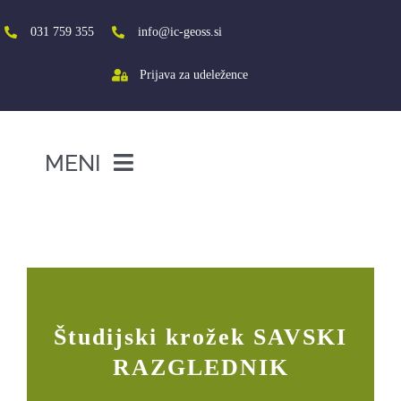
Skip
to
031 759 355
info@ic-geoss.si
content
Prijava za udeležence
MENI
DOMOV
Študijski krožek SAVSKI
RAZGLEDNIK
O NAS
VIŠJA ŠOLA
SREDNJA ŠOLA
Študijski krožek SAVSKI
PROJEKTI
RAZGLEDNIK
SOCIALNA AKTIVACIJA+