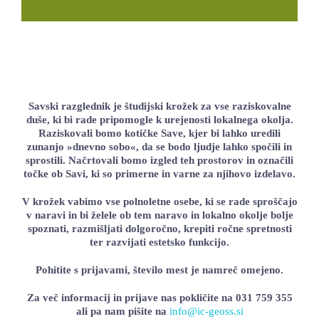
LOKALNA TOČKA SVOS
TEČAJI
KNJIŽNICA
60-LETNICA
Savski razglednik je študijski krožek za vse raziskovalne
duše, ki bi rade pripomogle k urejenosti lokalnega okolja.
Raziskovali bomo kotičke Save, kjer bi lahko uredili
zunanjo »dnevno sobo«, da se bodo ljudje lahko spočili in
sprostili. Načrtovali bomo izgled teh prostorov in označili
točke ob Savi, ki so primerne in varne za njihovo izdelavo.
V krožek vabimo vse polnoletne osebe, ki se rade sproščajo
v naravi in bi želele ob tem naravo in lokalno okolje bolje
spoznati, razmišljati dolgoročno, krepiti ročne spretnosti
ter razvijati estetsko funkcijo.
Pohitite s prijavami, število mest je namreč omejeno.
Za več informacij in prijave nas pokličite na 031 759 355
ali pa nam pišite na
info@ic-geoss.si