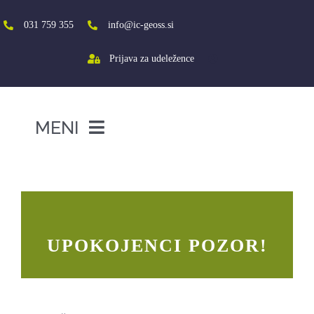
Skip
to
031 759 355
info@ic-geoss.si
content
Prijava za udeležence
MENI
DOMOV
UPOKOJENCI POZOR!
O NAS
VIŠJA ŠOLA
UPOKOJENCI POZOR!
SREDNJA ŠOLA
PROJEKTI
SOCIALNA AKTIVACIJA+