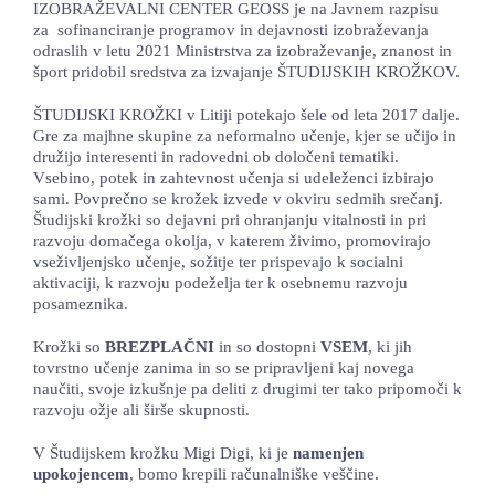
IZOBRAŽEVALNI CENTER GEOSS je na Javnem razpisu
LOKALNA TOČKA SVOS
za sofinanciranje programov in dejavnosti izobraževanja
odraslih v letu 2021 Ministrstva za izobraževanje, znanost in
šport pridobil sredstva za izvajanje ŠTUDIJSKIH KROŽKOV.
TEČAJI
ŠTUDIJSKI KROŽKI v Litiji potekajo šele od leta 2017 dalje.
KNJIŽNICA
Gre za majhne skupine za neformalno učenje, kjer se učijo in
družijo interesenti in radovedni ob določeni tematiki.
60-LETNICA
Vsebino, potek in zahtevnost učenja si udeleženci izbirajo
sami. Povprečno se krožek izvede v okviru sedmih srečanj.
Študijski krožki so dejavni pri ohranjanju vitalnosti in pri
razvoju domačega okolja, v katerem živimo, promovirajo
vseživljenjsko učenje, sožitje ter prispevajo k socialni
aktivaciji, k razvoju podeželja ter k osebnemu razvoju
posameznika.
Krožki so
BREZPLAČNI
in so dostopni
VSEM
, ki jih
tovrstno učenje zanima in so se pripravljeni kaj novega
naučiti, svoje izkušnje pa deliti z drugimi ter tako pripomoči k
razvoju ožje ali širše skupnosti.
V Študijskem krožku Migi Digi, ki je
namenjen
upokojencem
, bomo krepili računalniške veščine.