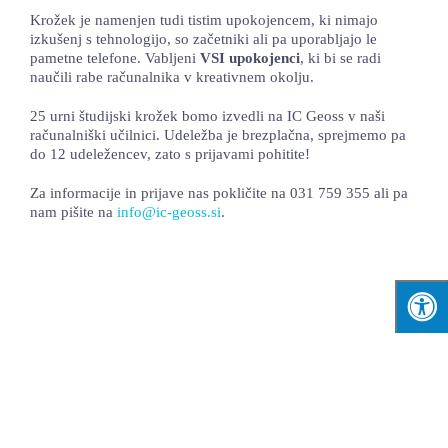
Krožek je namenjen tudi tistim upokojencem, ki nimajo
izkušenj s tehnologijo, so začetniki ali pa uporabljajo le
pametne telefone. Vabljeni
VSI upokojenci
, ki bi se radi
naučili rabe računalnika v kreativnem okolju.
25 urni študijski krožek bomo izvedli na IC Geoss v naši
računalniški učilnici. Udeležba je brezplačna, sprejmemo pa
do 12 udeležencev, zato s prijavami pohitite!
Za informacije in prijave nas pokličite na 031 759 355 ali pa
nam pišite na
info@ic-geoss.si
.