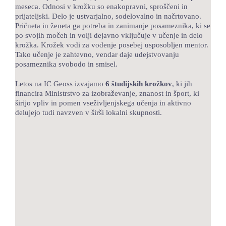
meseca. Odnosi v krožku so enakopravni, sproščeni in
prijateljski. Delo je ustvarjalno, sodelovalno in načrtovano.
Pričneta in ženeta ga potreba in zanimanje posameznika, ki se
po svojih močeh in volji dejavno vključuje v učenje in delo
krožka. Krožek vodi za vodenje posebej usposobljen mentor.
Tako učenje je zahtevno, vendar daje udejstvovanju
posameznika svobodo in smisel.
Letos na IC Geoss izvajamo
6 študijskih krožkov
, ki jih
financira Ministrstvo za izobraževanje, znanost in šport, ki
širijo vpliv in pomen vseživljenjskega učenja in aktivno
delujejo tudi navzven v širši lokalni skupnosti.