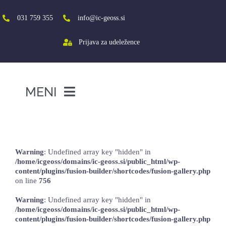
Skip
to
031 759 355
info@ic-geoss.si
content
Prijava za udeležence
MENI
DOMOV
ŠTUDIJSKI KROŽKI 2018
O NAS
Warning
: Undefined array key "hidden" in
VIŠJA ŠOLA
/home/icgeoss/domains/ic-geoss.si/public_html/wp-
content/plugins/fusion-builder/shortcodes/fusion-gallery.php
SREDNJA ŠOLA
on line
756
PROJEKTI
Warning
: Undefined array key "hidden" in
/home/icgeoss/domains/ic-geoss.si/public_html/wp-
SOCIALNA AKTIVACIJA+
content/plugins/fusion-builder/shortcodes/fusion-gallery.php