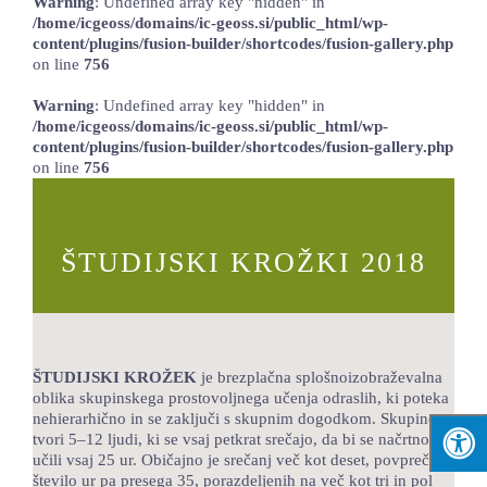
Warning
: Undefined array key "hidden" in
/home/icgeoss/domains/ic-geoss.si/public_html/wp-
content/plugins/fusion-builder/shortcodes/fusion-gallery.php
on line
756
Warning
: Undefined array key "hidden" in
/home/icgeoss/domains/ic-geoss.si/public_html/wp-
content/plugins/fusion-builder/shortcodes/fusion-gallery.php
on line
756
ŠTUDIJSKI KROŽKI 2018
ŠTUDIJSKI KROŽEK
je brezplačna splošnoizobraževalna
oblika skupinskega prostovoljnega učenja odraslih, ki poteka
nehierarhično in se zaključi s skupnim dogodkom. Skupino
tvori 5–12 ljudi, ki se vsaj petkrat srečajo, da bi se načrtno
učili vsaj 25 ur. Običajno je srečanj več kot deset, povprečno
število ur pa presega 35, porazdeljenih na več kot tri in pol