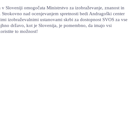
 v Sloveniji omogočata Ministrstvo za izobraževanje, znanost in
d. Strokovno nad ocenjevanjem spretnosti bedi Andragoški center
nimi izobraževalnimi ustanovami skrbi za dostopnost SVOS za vse
ajhno državo, kot je Slovenija, je pomembno, da imajo vsi
koristite to možnost!