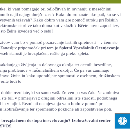
atke, ki vam pomagajo pri odločitvah in ravnanju z mesečnimi
nudb najti najugodnejšo zase? Kako dobro znate ukrepati, ko se vi
dravstvenih težavah? Kako dobro vam gre pomoč otroku pri šolskih
ektronske storitve tako doma kot v službi? Iščete novo zaposlitev,
sto želite izvedeti več o sebi?
izzivov vam bo v pomoč poznavanje lastnih spretnosti – v čem ste
. Zanesljiv pripomoček pri tem je
Spletni Vprašalnik Ocenjevanje
vseh starosti je brezplačen, rešite ga preko spleta.
sakdanjega življenja in delovnega okolja ter ocenili besedilne,
vanja problemov v računalniškem okolju. Če pa vas zanimajo
zdravo živite in kako uporabljate spretnosti v osebnem, družinskem
erite tudi to.
dobite rezultate, ki so samo vaši. Zraven pa vas čaka še zanimiva
ste bili v primerjavi z drugimi odraslimi iste starosti, podobnega
ji in v tujini. Rezultati ocenjevanja vam bodo v pomoč pri
in izobraževanje ter spremembo poklicne ali zaposlitvene poti.
 brezplačnem dostopu in svetovanju? Izobraževalni center
i SVOS.