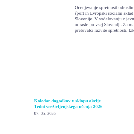
Ocenjevanje spretnosti odraslim
šport in Evropski socialni skla
Slovenije. V sodelovanju z jav
odrasle po vsej Sloveniji. Za m
prebivalci razvite spretnosti. Iz
Koledar dogodkov v sklopu akcije
Tedni vseživljenjskega učenja 2026
07. 05. 2026