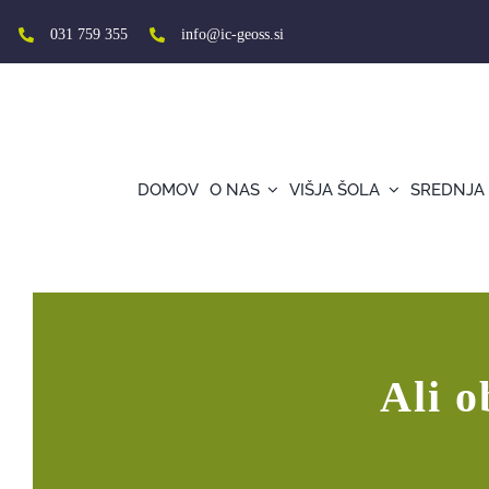
Skip
to
031 759 355
info@ic-geoss.si
content
DOMOV
O NAS
VIŠJA ŠOLA
SREDNJA
Ali obvladujete življenjske izzive?
Ali o