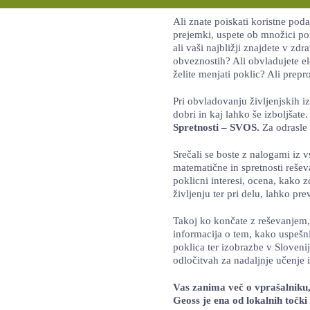
Ali znate poiskati koristne pod
prejemki, uspete ob množici po
ali vaši najbližji znajdete v z
obveznostih? Ali obvladujete el
želite menjati poklic? Ali prepro
Pri obvladovanju življenjskih 
dobri in kaj lahko še izboljšate
Spretnosti – SVOS.
Za odrasle 
Srečali se boste z nalogami iz v
matematične in spretnosti reše
poklicni interesi, ocena, kako 
življenju ter pri delu, lahko prev
Takoj ko končate z reševanjem, 
informacija o tem, kako uspešni 
poklica ter izobrazbe v Sloveni
odločitvah za nadaljnje učenje 
Vas zanima več o vprašalniku,
Geoss je ena od lokalnih točk