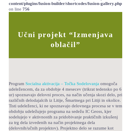
content/plugins/fusion-builder/shortcodes/fusion-gallery.php
LOKALNA TOČKA SVOS
on line
756
TEČAJI
KNJIŽNICA
Učni projekt “Izmenjava
oblačil”
60-LETNICA
Program
Socialna aktivacija – Točka Sodelovanja
omogoča
udeležencem, da za obdobje 4 mesecev (trikrat tedensko po 6
ur) spoznavajo delovni proces, na način učenja skozi delo, pri
različnih delodajalcih iz Litije, Šmartnega pri Litiji in okolice.
Tisti udeleženci, ki ne spoznavajo delovnega procesa se v tem
obdobju udeležujejo programa na sedežu IC Geoss, kjer
sodelujejo v aktivnostih za pridobivanje praktičnih izkušenj
za trg dela izvedenih na način projektnega dela
(delovnih/učnih projektov). Projektno delo se razume kot