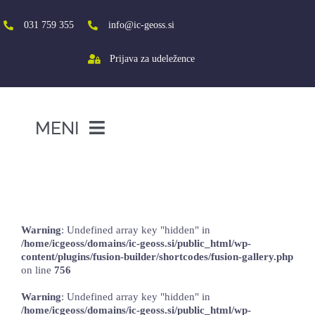
Skip
to
031 759 355
info@ic-geoss.si
content
Prijava za udeležence
MENI
DOMOV
Učni projekt programa Socialna
aktivacija
O NAS
VIŠJA ŠOLA
Warning
: Undefined array key "hidden" in
/home/icgeoss/domains/ic-geoss.si/public_html/wp-
SREDNJA ŠOLA
content/plugins/fusion-builder/shortcodes/fusion-gallery.php
on line
756
PROJEKTI
Warning
: Undefined array key "hidden" in
SOCIALNA AKTIVACIJA+
/home/icgeoss/domains/ic-geoss.si/public_html/wp-