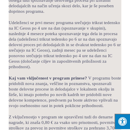
obsega tudi spoznavanje delovnega procesa pri izbranih
delodajalcih na način učenja skozi delo, kar je še poseben
doprinos programa.
Udeleženci se prvi mesec programa srečujejo trikrat tedensko
na IC Geoss po 4 ure na dan (spoznavanje v skupini),
naslednje 4 mesece poteka spoznavanje trga dela in procesa
dela (udeleženci trikrat tedensko po 6 ur na dan spoznavajo
delovni proces pri delodajalcih in se dvakrat tedensko po 6 ur
srečujejo na IC Geoss), zadnji mesec pa se udeleženci
ponovno srečujejo trikrat tedensko po 4 ure na dan na IC
Geoss (določanje ciljev in zaposlitvenih priložnosti za
prihodnost).
Kaj vam vključenost v program prinese?
V programu boste
pridobili nova znanja, veščine in poznanstva, spoznavali
boste delovne procese in delodajalce v lokalnem okolju in
širše, ki imajo potrebo po novih kadrih ter pridobili nove
delovne kompetence, predvsem pa boste aktivno vplivali na
svojo osebnostno rast in potek poklicne prihodnosti.
Z vključenostjo v program ste upravičeni tudi do denarne
nagrade, ki znaša 0,80 € za vsako uro prisotnosti, povrnitve
stroškov za prevoz in povrnitve stroškov za prehrano 3,70