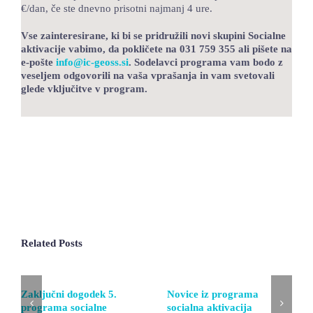
€/dan, če ste dnevno prisotni najmanj 4 ure.
Vse zainteresirane, ki bi se pridružili novi skupini Socialne
aktivacije vabimo, da pokličete na 031 759 355 ali pišete na
e-pošte
info@ic-geoss.si
. Sodelavci programa vam bodo z
veseljem odgovorili na vaša vprašanja in vam svetovali
glede vključitve v program.
Related Posts
Zaključni dogodek 5.
Novice iz programa
programa socialne
socialna aktivacija