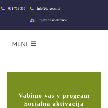
Skip
to
031 759 355
info@ic-geoss.si
content
Prijava za udeležence
MENI
DOMOV
Vabimo vas v program Socialna
aktivacija
O NAS
VIŠJA ŠOLA
SREDNJA ŠOLA
Vabimo vas v program
PROJEKTI
Socialna aktivacija
SOCIALNA AKTIVACIJA+