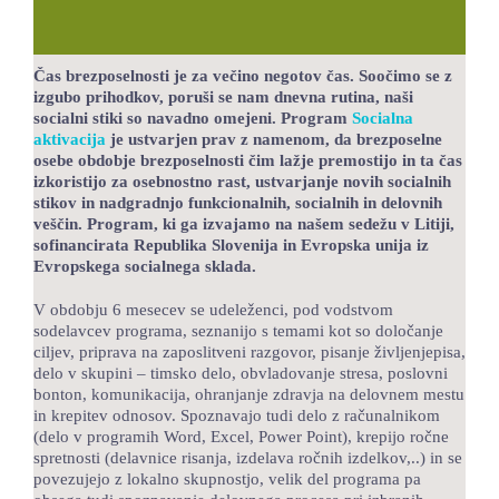
LOKALNA TOČKA SVOS
TEČAJI
Čas brezposelnosti je za večino negotov čas. Soočimo se z
izgubo prihodkov, poruši se nam dnevna rutina, naši
socialni stiki so navadno omejeni. Program
Socialna
KNJIŽNICA
aktivacija
je ustvarjen prav z namenom, da brezposelne
osebe obdobje brezposelnosti čim lažje premostijo in ta čas
60-LETNICA
izkoristijo za osebnostno rast, ustvarjanje novih socialnih
stikov in nadgradnjo funkcionalnih, socialnih in delovnih
veščin. Program, ki ga izvajamo na našem sedežu v Litiji,
sofinancirata Republika Slovenija in Evropska unija iz
Evropskega socialnega sklada.
V obdobju 6 mesecev se udeleženci, pod vodstvom
sodelavcev programa, seznanijo s temami kot so določanje
ciljev, priprava na zaposlitveni razgovor, pisanje življenjepisa,
delo v skupini – timsko delo, obvladovanje stresa, poslovni
bonton, komunikacija, ohranjanje zdravja na delovnem mestu
in krepitev odnosov. Spoznavajo tudi delo z računalnikom
(delo v programih Word, Excel, Power Point), krepijo ročne
spretnosti (delavnice risanja, izdelava ročnih izdelkov,..) in se
povezujejo z lokalno skupnostjo, velik del programa pa