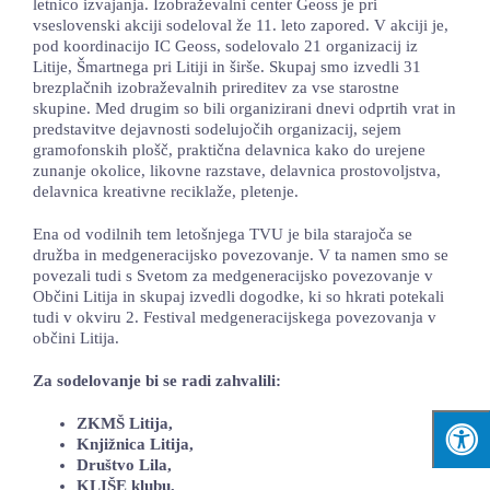
letnico izvajanja. Izobraževalni center Geoss je pri
vseslovenski akciji sodeloval že 11. leto zapored. V akciji je,
pod koordinacijo IC Geoss, sodelovalo 21 organizacij iz
Litije, Šmartnega pri Litiji in širše. Skupaj smo izvedli 31
brezplačnih izobraževalnih prireditev za vse starostne
skupine. Med drugim so bili organizirani dnevi odprtih vrat in
predstavitve dejavnosti sodelujočih organizacij, sejem
gramofonskih plošč, praktična delavnica kako do urejene
zunanje okolice, likovne razstave, delavnica prostovoljstva,
delavnica kreativne reciklaže, pletenje.
Ena od vodilnih tem letošnjega TVU je bila starajoča se
družba in medgeneracijsko povezovanje. V ta namen smo se
povezali tudi s Svetom za medgeneracijsko povezovanje v
Občini Litija in skupaj izvedli dogodke, ki so hkrati potekali
tudi v okviru 2. Festival medgeneracijskega povezovanja v
občini Litija.
Za sodelovanje bi se radi zahvalili:
ZKMŠ Litija,
Knjižnica Litija,
Društvo Lila,
KLIŠE klubu,