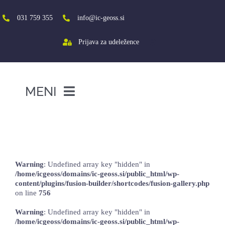
Skip
to
031 759 355
info@ic-geoss.si
content
Prijava za udeležence
MENI
DOMOV
Spodbujamo vseživljenjsko učenje in
medgeneracijsko povezovanje
O NAS
VIŠJA ŠOLA
Warning
: Undefined array key "hidden" in
/home/icgeoss/domains/ic-geoss.si/public_html/wp-
SREDNJA ŠOLA
content/plugins/fusion-builder/shortcodes/fusion-gallery.php
on line
756
PROJEKTI
Warning
: Undefined array key "hidden" in
SOCIALNA AKTIVACIJA+
/home/icgeoss/domains/ic-geoss.si/public_html/wp-