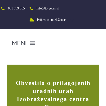
Skip
to
031 759 355
info@ic-geoss.si
content
Prijava za udeležence
MENI
DOMOV
Obvestilo o prilagojenih uradnih urah
O NAS
VIŠJA ŠOLA
Obvestilo o prilagojenih
SREDNJA ŠOLA
uradnih urah
PROJEKTI
Izobraževalnega centra
SOCIALNA AKTIVACIJA+