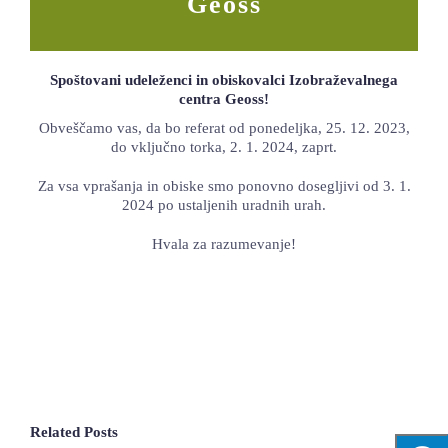
Geoss
LOKALNA TOČKA SVOS
TEČAJI
Spoštovani udeleženci in obiskovalci Izobraževalnega
centra Geoss!
KNJIŽNICA
Obveščamo vas, da bo referat od ponedeljka, 25. 12. 2023,
do vključno torka, 2. 1. 2024, zaprt.
60-LETNICA
Za vsa vprašanja in obiske smo ponovno dosegljivi od 3. 1.
2024 po ustaljenih uradnih urah.
Hvala za razumevanje!
Related Posts