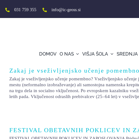
Skip
to
031 759 355
info@ic-geoss.si
content
DOMOV
O NAS
VIŠJA ŠOLA
SREDNJA
Zakaj je vseživljenjsko učenje pomembn
Zakaj je vseživljenjsko učenje pomembno? Vseživljenjsko učenje je
mestu (neformalno izobraževanje) ali samostojna namenska krepitev
na trgu dela in socialno vključenost. Po evropskem kazalniku vsež
letih pada. Vključenost odraslih prebivalcev (25–64 let) v vseživlj
FESTIVAL OBETAVNIH POKLICEV IN 
FESTIVAL OBETAVNIH POKLICEV IN ZAPOSLOVANJA Pridružite se na