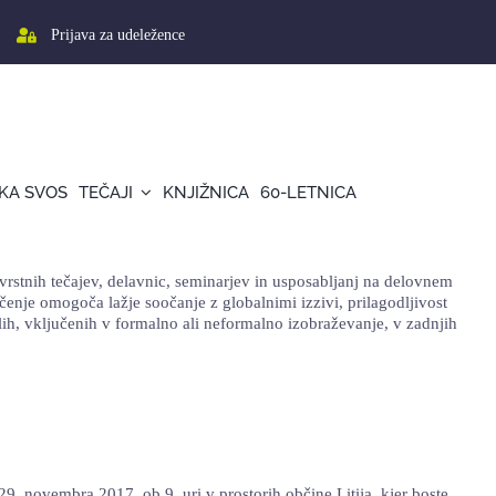
Prijava za udeležence
KA SVOS
TEČAJI
KNJIŽNICA
60-LETNICA
rstnih tečajev, delavnic, seminarjev in usposabljanj na delovnem
enje omogoča lažje soočanje z globalnimi izzivi, prilagodljivost
ih, vključenih v formalno ali neformalno izobraževanje, v zadnjih
embra 2017, ob 9. uri v prostorih občine Litija, kjer boste