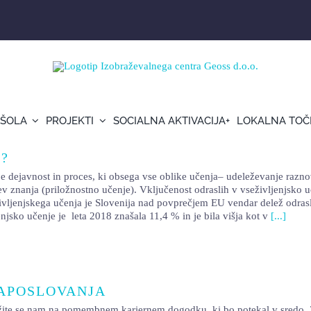
 ŠOLA
PROJEKTI
SOCIALNA AKTIVACIJA+
LOKALNA TOČ
o?
 dejavnost in proces, ki obsega vse oblike učenja– udeleževanje raznov
 znanja (priložnostno učenje). Vključenost odraslih v vseživljenjsko uč
ivljenjskega učenja je Slovenija nad povprečjem EU vendar delež odrasl
enjsko učenje je leta 2018 znašala 11,4 % in je bila višja kot v
[...]
ZAPOSLOVANJA
m na pomembnem kariernem dogodku, ki bo potekal v sredo, 29. nov