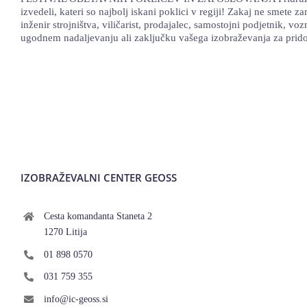
izvedeli, kateri so najbolj iskani poklici v regiji! Zakaj ne smete 
inženir strojništva, viličarist, prodajalec, samostojni podjetnik, 
ugodnem nadaljevanju ali zaključku vašega izobraževanja za prido
IZOBRAŽEVALNI CENTER GEOSS
Cesta komandanta Staneta 2
1270 Litija
01 898 0570
031 759 355
info@ic-geoss.si