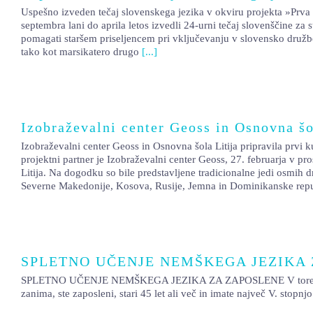
Uspešno izveden tečaj slovenskega jezika v okviru projekta »Prv
septembra lani do aprila letos izvedli 24-urni tečaj slovenščine za 
pomagati staršem priseljencem pri vključevanju v slovensko družbo,
tako kot marsikatero drugo
[...]
Izobraževalni center Geoss in Osnovna šol
Izobraževalni center Geoss in Osnovna šola Litija pripravila prvi 
projektni partner je Izobraževalni center Geoss, 27. februarja v pro
Litija. Na dogodku so bile predstavljene tradicionalne jedi osmih d
Severne Makedonije, Kosova, Rusije, Jemna in Dominikanske repu
SPLETNO UČENJE NEMŠKEGA JEZIKA
SPLETNO UČENJE NEMŠKEGA JEZIKA ZA ZAPOSLENE V torek 16. janu
zanima, ste zaposleni, stari 45 let ali več in imate največ V. stopnj