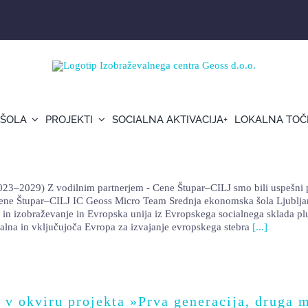
 ŠOLA
PROJEKTI
SOCIALNA AKTIVACIJA+
LOKALNA TOČ
29) Z vodilnim partnerjem - Cene Štupar–CILJ smo bili uspešni pri p
e Štupar–CILJ IC Geoss Micro Team Srednja ekonomska šola Ljubljana U
o in izobraževanje in Evropska unija iz Evropskega socialnega sklada p
cialna in vključujoča Evropa za izvajanje evropskega stebra
[...]
 v okviru projekta »Prva generacija, druga 