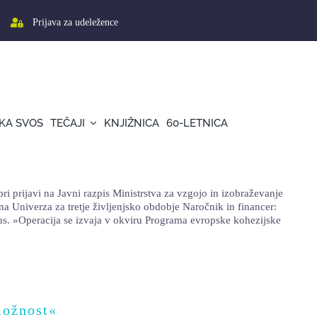
Prijava za udeležence
KA SVOS
TEČAJI
KNJIŽNICA
60-LETNICA
rijavi na Javni razpis Ministrstva za vzgojo in izobraževanje
niverza za tretje življenjsko obdobje Naročnik in financer:
lus. »Operacija se izvaja v okviru Programa evropske kohezijske
možnost«