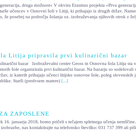
a generacija, druga možnost« V okviru Erasmus projekta »Prva generac
starše učencev v Osnovni šoli v Litiji, ki prihajajo iz drugih držav. Name
 še posebej na področju šolanja oz. izobraževanja njihovih otrok z željo
a Litija pripravila prvi kulinarični bazar
kulinarični bazar Izobraževalni center Geoss in Osnovna šola Litija sta 
storih šole organizirala prvi kulinarični bazar. Na bazarju so sodelovali 
ržav, iz katerih prihajajo učenci litijske osnovne šole, poleg slovenskih
blike. Starši (predvsem matere)
[...]
 ZA ZAPOSLENE
arja 2018, bomo pričeli s tečajem spletnega učenja nemščine. Teča
o izobrazbe, nas kontaktirajte na telefonsko številko: 031 737 399 ali piš