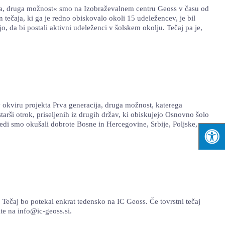
ija, druga možnost« smo na Izobraževalnem centru Geoss v času od
n tečaja, ki ga je redno obiskovalo okoli 15 udeležencev, je bil
, da bi postali aktivni udeleženci v šolskem okolju. Tečaj pa je,
v okviru projekta Prva generacija, druga možnost, katerega
starši otrok, priseljenih iz drugih držav, ki obiskujejo Osnovno šolo
 jedi smo okušali dobrote Bosne in Hercegovine, Srbije, Poljske,
j bo potekal enkrat tedensko na IC Geoss. Če tovrstni tečaj
ite na info@ic-geoss.si.