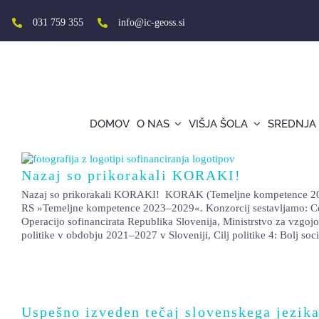
Skip
to
031 759 355
info@ic-geoss.si
content
DOMOV
O NAS
VIŠJA ŠOLA
SREDNJA
Nazaj so prikorakali KORAKI!
Nazaj so prikorakali KORAKI! KORAK (Temeljne kompetence 2023–20
RS »Temeljne kompetence 2023–2029«. Konzorcij sestavljamo: Cen
Operacijo sofinancirata Republika Slovenija, Ministrstvo za vzgoj
politike v obdobju 2021–2027 v Sloveniji, Cilj politike 4: Bolj so
Uspešno izveden tečaj slovenskega jezika