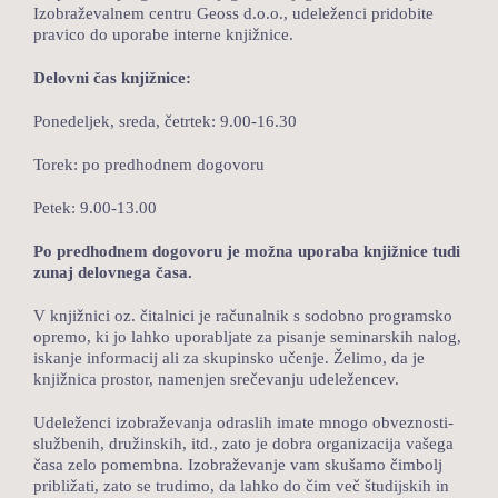
Izobraževalnem centru Geoss d.o.o., udeleženci pridobite
LOKALNA TOČKA SVOS
pravico do uporabe interne knjižnice.
TEČAJI
Delovni čas knjižnice:
KNJIŽNICA
Ponedeljek, sreda, četrtek: 9.00-16.30
Torek: po predhodnem dogovoru
60-LETNICA
Petek: 9.00-13.00
Po predhodnem dogovoru je možna uporaba knjižnice tudi
zunaj delovnega časa.
V knjižnici oz. čitalnici je računalnik s sodobno programsko
opremo, ki jo lahko uporabljate za pisanje seminarskih nalog,
iskanje informacij ali za skupinsko učenje. Želimo, da je
knjižnica prostor, namenjen srečevanju udeležencev.
Udeleženci izobraževanja odraslih imate mnogo obveznosti-
službenih, družinskih, itd., zato je dobra organizacija vašega
časa zelo pomembna. Izobraževanje vam skušamo čimbolj
približati, zato se trudimo, da lahko do čim več študijskih in