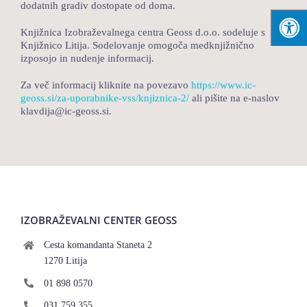
dodatnih gradiv dostopate od doma.
Knjižnica Izobraževalnega centra Geoss d.o.o. sodeluje s
Knjižnico Litija. Sodelovanje omogoča medknjižnično
izposojo in nudenje informacij.
Za več informacij kliknite na povezavo
https://www.ic-
geoss.si/za-uporabnike-vss/knjiznica-2/
ali pišite na e-naslov
klavdija@ic-geoss.si.
IZOBRAŽEVALNI CENTER GEOSS
Cesta komandanta Staneta 2
1270 Litija
01 898 0570
031 759 355