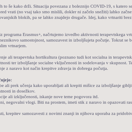
neh to še kako drži. Situacija povezana z boleznijo COVID-19, s katero 
d vrati (no vsaj tako smo mislili, dokler ni začelo snežiti) lahko začnemo
tanovanjskih blokih, pa se lahko znajdejo drugače. Idej, kako vrtnariti 
n iz programa Erasmus+, načrtujemo izvedbo aktivnosti terapevtskega vr
znikovo samostojnost, samozavest in izboljšujeta počutje. Tokrat se bo
lim vrtnarjem.
nje ali terapevtska hortikultura (poznano tudi kot socialna in terapevtska
nosti ter izboljšanje socialne vključenosti in sodelovanja v skupnost. T
nje z naravo kot način krepitve zdravja in dobrega počutja.
čujejo:
ali prek učenja kako uporabljati ali krepiti mišice za izboljšanje gibljiv
tnosti in dosežkov.
ije ali izključenosti, iskanje nove teme pogovora itd.
ni, negovalni vlogi. Biti na prostem, imeti stik z naravo in opazovati rast
esti, krepitev samozavesti z novimi znanji in njihova uporaba za pridobi