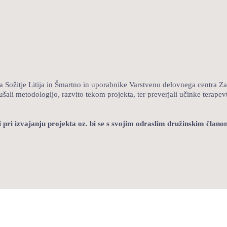
 Sožitje Litija in Šmartno in uporabnike Varstveno delovnega centra Za
izkušali metodologijo, razvito tekom projekta, ter preverjali učinke terap
i pri izvajanju projekta oz. bi se s svojim odraslim družinskim član