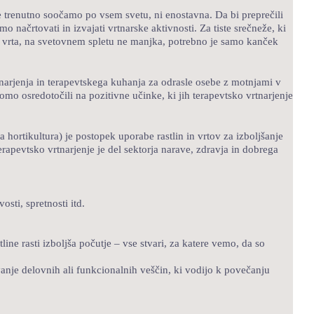
se trenutno soočamo po vsem svetu, ni enostavna. Da bi preprečili
 načrtovati in izvajati vrtnarske aktivnosti. Za tiste srečneže, ki
brez vrta, na svetovnem spletu ne manjka, potrebno je samo kanček
tnarjenja in terapevtskega kuhanja za odrasle osebe z motnjami v
mo osredotočili na pozitivne učinke, ki jih terapevtsko vrtnarjenje
 hortikultura) je postopek uporabe rastlin in vrtov za izboljšanje
erapevtsko vrtnarjenje je del sektorja narave, zdravja in dobrega
osti, spretnosti itd.
line rasti izboljša počutje – vse stvari, za katere vemo, da so
vanje delovnih ali funkcionalnih veščin, ki vodijo k povečanju