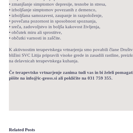
• zmanjšanje simptomov depresije, tesnobe in stresa,
• izboljšanje simptomov povezanih z demenco,
• izboljšana samozavest, zaupanje in razpoloženje,
• povečana pozornost in sposobnost spoznanja,
• sreča, zadovoljstvo in boljša kakovost življenja,
• občutek miru ali sprostitve,
• občutki varnosti in zaščite.
K aktivnostim terapevtskega vrtnarjenja smo povabili člane Društva
bližini SVC Litija pripravili visoke grede in zasadili rastline, pre
na delavnicah terapevtskega kuhanja.
Če terapevtsko vrtnarjenje zanima tudi vas in bi želeli pomagat
pišite na info@ic-geoss.si ali pokličite na 031 759 355.
Related Posts