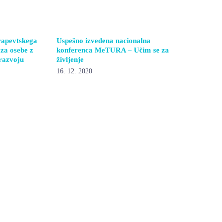
rapevtskega
Uspešno izvedena nacionalna
 za osebe z
konferenca MeTURA – Učim se za
razvoju
življenje
16. 12. 2020