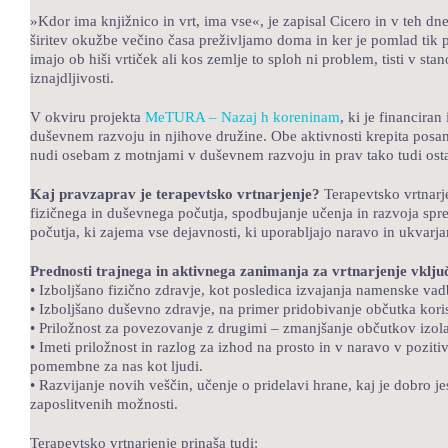
»Kdor ima knjižnico in vrt, ima vse«, je zapisal Cicero in v teh d
širitev okužbe večino časa preživljamo doma in ker je pomlad tik pre
imajo ob hiši vrtiček ali kos zemlje to sploh ni problem, tisti v s
iznajdljivosti.
V okviru projekta
MeTURA – Nazaj h koreninam
, ki je financira
duševnem razvoju in njihove družine. Obe aktivnosti krepita posame
nudi osebam z motnjami v duševnem razvoju in prav tako tudi osta
Kaj pravzaprav je terapevtsko vrtnarjenje?
Terapevtsko vrtnarje
fizičnega in duševnega počutja, spodbujanje učenja in razvoja spret
počutja, ki zajema vse dejavnosti, ki uporabljajo naravo in ukvarja
Prednosti trajnega in aktivnega zanimanja za vrtnarjenje vklju
• Izboljšano fizično zdravje, kot posledica izvajanja namenske vadbe 
• Izboljšano duševno zdravje, na primer pridobivanje občutka koris
• Priložnost za povezovanje z drugimi – zmanjšanje občutkov izolac
• Imeti priložnost in razlog za izhod na prosto in v naravo v pozitiv
pomembne za nas kot ljudi.
• Razvijanje novih veščin, učenje o pridelavi hrane, kaj je dobro j
zaposlitvenih možnosti.
Terapevtsko vrtnarjenje prinaša tudi: