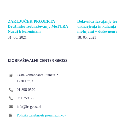
ZAKLJUČEK PROJEKTA
Delavnica Izvajanje te
Družinsko izobraževanje MeTURA-
vrtnarjenja in kuhanja
Nazaj h koreninam
motnjami v duševnem 
31. 08. 2021
18. 05. 2021
IZOBRAŽEVALNI CENTER GEOSS
Cesta komandanta Staneta 2
1270 Litija
01 898 0570
031 759 355
info@ic-geoss.si
Politika zasebnosti posameznikov