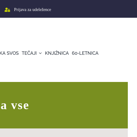
Prijava za udeležence
KA SVOS
TEČAJI
KNJIŽNICA
60-LETNICA
ma vse