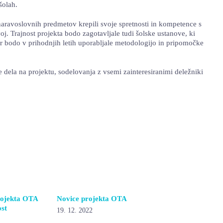
šolah.
naravoslovnih predmetov krepili svoje spretnosti in kompetence s
oj. Trajnost projekta bodo zagotavljale tudi šolske ustanove, ki
r bodo v prihodnjih letih uporabljale metodologijo in pripomočke
e dela na projektu, sodelovanja z vsemi zainteresiranimi deležniki
rojekta OTA
Novice projekta OTA
ost
19. 12. 2022