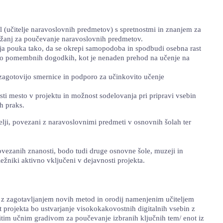
l (učitelje naravoslovnih predmetov) s spretnostmi in znanjem za
ražanj za poučevanje naravoslovnih predmetov.
nja pouka tako, da se okrepi samopodoba in spodbudi osebna rast
sko pomembnih dogodkih, kot je nenaden prehod na učenje na
da zagotovijo smernice in podporo za učinkovito učenje
ti mesto v projektu in možnost sodelovanja pri pripravi vsebin
h praks.
telji, povezani z naravoslovnimi predmeti v osnovnih šolah ter
povezanih znanosti, bodo tudi druge osnovne šole, muzeji in
eležniki aktivno vključeni v dejavnosti projekta.
 z zagotavljanjem novih metod in orodij namenjenim učiteljem
 projekta bo ustvarjanje visokokakovostnih digitalnih vsebin z
m učnim gradivom za poučevanje izbranih ključnih tem/ enot iz