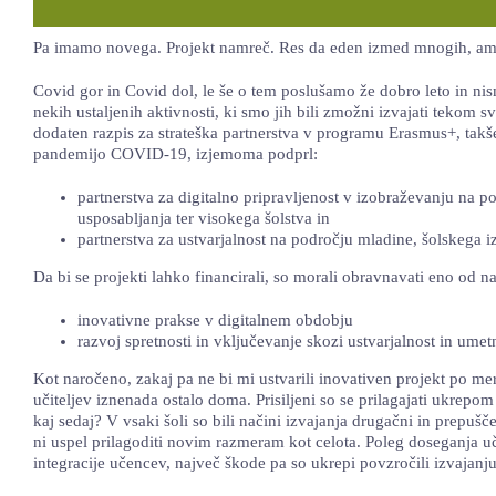
Pa imamo novega. Projekt namreč. Res da eden izmed mnogih, am
Covid gor in Covid dol, le še o tem poslušamo že dobro leto in nis
nekih ustaljenih aktivnosti, ki smo jih bili zmožni izvajati tekom
dodaten razpis za strateška partnerstva v programu Erasmus+, takšen
pandemijo COVID-19, izjemoma podprl:
partnerstva za digitalno pripravljenost v izobraževanju na 
usposabljanja ter visokega šolstva in
partnerstva za ustvarjalnost na področju mladine, šolskega i
Da bi se projekti lahko financirali, so morali obravnavati eno od n
inovativne prakse v digitalnem obdobju
razvoj spretnosti in vključevanje skozi ustvarjalnost in umet
Kot naročeno, zakaj pa ne bi mi ustvarili inovativen projekt po mer
učiteljev iznenada ostalo doma. Prisiljeni so se prilagajati ukrep
kaj sedaj? V vsaki šoli so bili načini izvajanja drugačni in prepuš
ni uspel prilagoditi novim razmeram kot celota. Poleg doseganja uč
integracije učencev, največ škode pa so ukrepi povzročili izvajanju