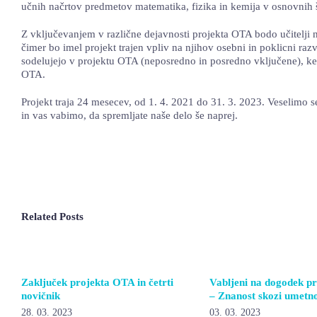
učnih načrtov predmetov matematika, fizika in kemija v osnovnih 
Z vključevanjem v različne dejavnosti projekta OTA bodo učitelji 
čimer bo imel projekt trajen vpliv na njihov osebni in poklicni razv
sodelujejo v projektu OTA (neposredno in posredno vključene), ke
OTA.
Projekt traja 24 mesecev, od 1. 4. 2021 do 31. 3. 2023. Veselimo s
in vas vabimo, da spremljate naše delo še naprej.
Related Posts
Zaključek projekta OTA in četrti
Vabljeni na dogodek p
novičnik
– Znanost skozi umetn
28. 03. 2023
03. 03. 2023