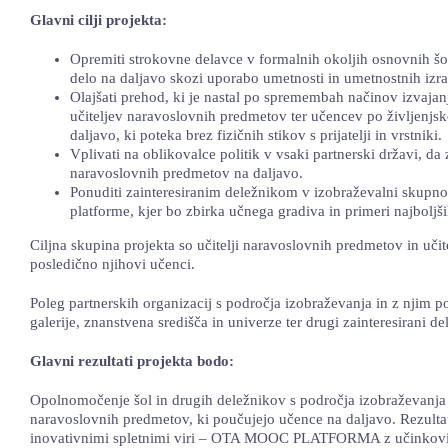
Glavni cilji projekta:
Opremiti strokovne delavce v formalnih okoljih osnovnih šo
delo na daljavo skozi uporabo umetnosti in umetnostnih iz
Olajšati prehod, ki je nastal po spremembah načinov izvaja
učiteljev naravoslovnih predmetov ter učencev po življenj
daljavo, ki poteka brez fizičnih stikov s prijatelji in vrstniki.
Vplivati ​​na oblikovalce politik v vsaki partnerski državi, 
naravoslovnih predmetov na daljavo.
Ponuditi zainteresiranim deležnikom v izobraževalni skupnos
platforme, kjer bo zbirka učnega gradiva in primeri najboljši
Ciljna skupina projekta so učitelji naravoslovnih predmetov in uči
posledično njihovi učenci.
Poleg partnerskih organizacij s področja izobraževanja in z njim 
galerije, znanstvena središča in univerze ter drugi zainteresirani d
Glavni rezultati projekta bodo:
Opolnomočenje šol in drugih deležnikov s področja izobraževanja
naravoslovnih predmetov, ki poučujejo učence na daljavo. Rezultat
inovativnimi spletnimi viri – OTA MOOC PLATFORMA z učinkoviti