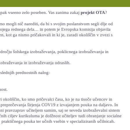
pak vseeno zelo poseben. Vas zanima zakaj
projekt OTA
?
mo mogli nič narediti, da bi s svojim poslanstvom segli dlje od
 svojega rednega dela… in potem je Evropska komisija objavila
, kot ga nismo pričakovali in ki je, zaradi okoliščin v zvezi s
področju šolskega izobraževanja, poklicnega izobraževanja in
zobraževanja in izobraževanja odraslih.
aslednjih prednostnih nalog:
nost.
i okoliščin, ko smo pričevalci časa, ko je na tisoče učencev in
om preprečevanja širjenja COV19 z izvajanjem pouka na daljavo. In
čeni pravzaprav učiteljem samim, saj se seveda izobraževalni sistem
nih ciljev kurikuluma je dolžnost učiteljev tudi ohranjanje socialne
 praktičnega pouka ter učnih vsebin v specializiranih učilnicah.