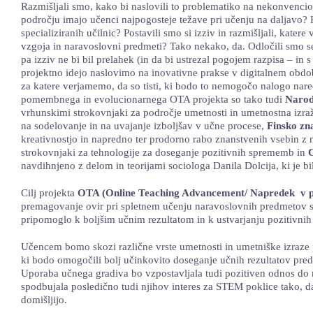
Razmišljali smo, kako bi naslovili to problematiko na nekonvencio
področju imajo učenci najpogosteje težave pri učenju na daljavo? 
specializiranih učilnic? Postavili smo si izziv in razmišljali, kat
vzgoja in naravoslovni predmeti? Tako nekako, da. Odločili smo se
pa izziv ne bi bil prelahek (in da bi ustrezal pogojem razpisa – in
projektno idejo naslovimo na inovativne prakse v digitalnem obdob
za katere verjamemo, da so tisti, ki bodo to nemogočo nalogo nar
pomembnega in evolucionarnega OTA projekta so tako tudi
Narod
vrhunskimi strokovnjaki za področje umetnosti in umetnostna izra
na sodelovanje in na uvajanje izboljšav v učne procese,
Finsko zn
kreativnostjo in napredno ter prodorno rabo znanstvenih vsebin z
strokovnjaki za tehnologije za doseganje pozitivnih sprememb in
C
navdihnjeno z delom in teorijami sociologa Danila Dolcija, ki je bil
Cilj projekta
OTA (Online Teaching Advancement/ Napredek v p
premagovanje ovir pri spletnem učenju naravoslovnih predmetov s
pripomoglo k boljšim učnim rezultatom in k ustvarjanju pozitivnih
Učencem bomo skozi različne vrste umetnosti in umetniške izraze 
ki bodo omogočili bolj učinkovito doseganje učnih rezultatov predv
Uporaba učnega gradiva bo vzpostavljala tudi pozitiven odnos do
spodbujala posledično tudi njihov interes za STEM poklice tako, d
domišljijo.