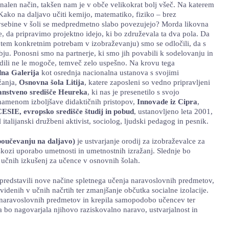
nalen način, takšen nam je v obče velikokrat bolj všeč. Na katerem
Kako na daljavo učiti kemijo, matematiko, fiziko – brez
ere vsebine v šoli se medpredmetno slabo povezujejo? Morda likovna
, da pripravimo projektno idejo, ki bo združevala ta dva pola. Da
 s tem konkretnim potrebam v izobraževanju) smo se odločili, da s
ju. Ponosni smo na partnerje, ki smo jih povabili k sodelovanju in
edili ne le mogoče, temveč zelo uspešno. Na krovu tega
na Galerija
kot osrednja nacionalna ustanova s svojimi
žanja,
Osnovna šola Litija
, katere zaposleni so vedno pripravljeni
anstveno središče Heureka
, ki nas je presenetilo s svojo
 namenom izboljšave didaktičnih pristopov,
Innovade iz Cipra
,
ESIE, evropsko središče študij in pobud
, ustanovljeno leta 2001,
 italijanski družbeni aktivist, sociolog, ljudski pedagog in pesnik.
oučevanju na daljavo)
je ustvarjanje orodij za izobraževalce za
kozi uporabo umetnosti in umetnostnih izražanj. Slednje bo
 učnih izkušenj za učence v osnovnih šolah.
predstavili nove načine spletnega učenja naravoslovnih predmetov,
idenih v učnih načrtih ter zmanjšanje občutka socialne izolacije.
 naravoslovnih predmetov in krepila samopodobo učencev ter
a bo nagovarjala njihovo raziskovalno naravo, ustvarjalnost in