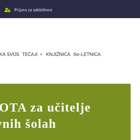
Prijava za udeležence
KA SVOS
TEČAJI
KNJIŽNICA
60-LETNICA
novnih šolah
OTA za učitelje
nih šolah