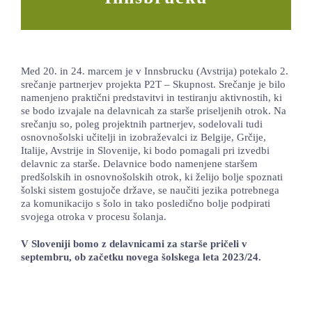
LOKALNA TOČKA SVOS
TEČAJI
Med 20. in 24. marcem je v Innsbrucku (Avstrija) potekalo 2.
KNJIŽNICA
srečanje partnerjev projekta P2T – Skupnost. Srečanje je bilo
namenjeno praktični predstavitvi in testiranju aktivnostih, ki
60-LETNICA
se bodo izvajale na delavnicah za starše priseljenih otrok. Na
srečanju so, poleg projektnih partnerjev, sodelovali tudi
osnovnošolski učitelji in izobraževalci iz Belgije, Grčije,
Italije, Avstrije in Slovenije, ki bodo pomagali pri izvedbi
delavnic za starše. Delavnice bodo namenjene staršem
predšolskih in osnovnošolskih otrok, ki želijo bolje spoznati
šolski sistem gostujoče države, se naučiti jezika potrebnega
za komunikacijo s šolo in tako posledično bolje podpirati
svojega otroka v procesu šolanja.
V Sloveniji bomo z delavnicami za starše pričeli v
septembru, ob začetku novega šolskega leta 2023/24.