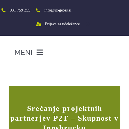
Skip
to
031 759 355
info@ic-geoss.si
content
Prijava za udeležence
MENI
DOMOV
Srečanje projektnih partnerjev P2T –
Skupnost v Innsbrucku
O NAS
VIŠJA ŠOLA
SREDNJA ŠOLA
Srečanje projektnih
PROJEKTI
partnerjev P2T – Skupnost v
SOCIALNA AKTIVACIJA+
Innsbrucku