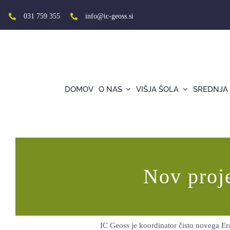
Skip
to
031 759 355
info@ic-geoss.si
content
DOMOV
O NAS
VIŠJA ŠOLA
SREDNJA
Projekt Znanost kuhanja
Nov proj
IC Geoss je koordinator čisto novega E