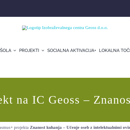
 ŠOLA
PROJEKTI
SOCIALNA AKTIVACIJA+
LOKALNA TOČ
ekt na IC Geoss – Znanos
rasmus+ projekta
Znanost kuhanja – Učenje oseb z intelektualnimi o