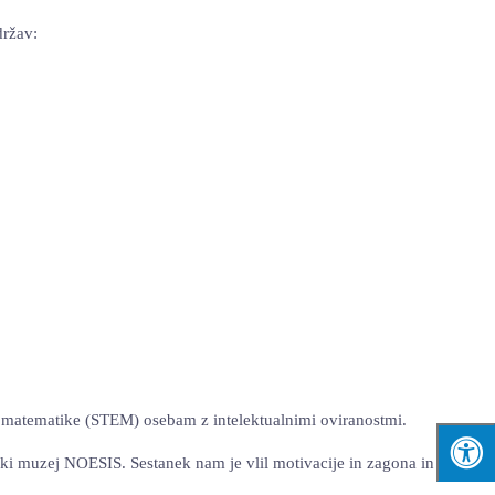
držav:
 in matematike (STEM) osebam z intelektualnimi oviranostmi.
oški muzej NOESIS. Sestanek nam je vlil motivacije in zagona in vsi