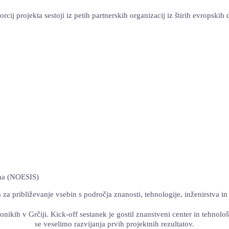
rcij projekta sestoji iz petih partnerskih organizacij iz štirih evropskih 
yma (NOESIS)
ja za približevanje vsebin s področja znanosti, tehnologije, inženirstva
lonikih v Grčiji. Kick-off sestanek je gostil znanstveni center in tehnol
se veselimo razvijanja prvih projektnih rezultatov.