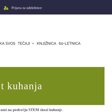
Prijava za udeležence
KA SVOS
TEČAJI
KNJIŽNICA
60-LETNICA
t kuhanja
virami na področju STEM skozi kuhanj
e.