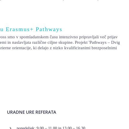
amu Erasmus+ Pathways
ss smo v spomladanskem času intenzivno pripravljali več prijav
i in naslavljata različne ciljne skupine. Projekt 'Pathways – Dvig
ierne orientacije, ki delajo z nizko kvalificiranimi brezposelnimi
URADNE URE REFERATA
ponedeljek: 9.00 – 11.00 in 13.00 – 16.30