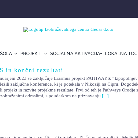
 ŠOLA
PROJEKTI
SOCIALNA AKTIVACIJA+
LOKALNA TOČ
 in končni rezultati
nuarjem 2023 se zaključuje Erasmus projekt PATHWAYS: “Izpopolnjevanj
udeležili zaključne konference, ki je potekala v Nikoziji na Cipru. Dogod
i projekt in razvite projektne rezultate. Prvi od teh je Pathways Orodje
o izobraženimi odraslimi, s poudarkom na priznavanju
[...]
ys. V njem boste našli: - O projektu - Načrtovani rezultati - Multiplika