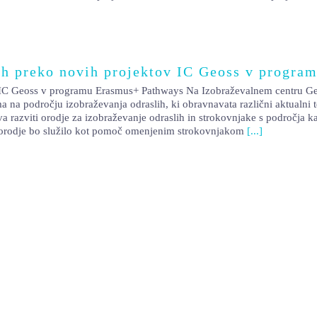
lih preko novih projektov IC Geoss v progr
v IC Geoss v programu Erasmus+ Pathways Na Izobraževalnem centru Geo
a področju izobraževanja odraslih, ki obravnavata različni aktualni tem
 razviti orodje za izobraževanje odraslih in strokovnjake s področja kar
o orodje bo služilo kot pomoč omenjenim strokovnjakom
[...]