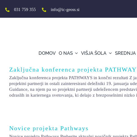
Skip
to
031 759 355
info@ic-geoss.si
content
DOMOV
O NAS
VIŠJA ŠOLA
SREDNJA
Zaključna konferenca projekta PATHWAYS
Zaključna konferenca projekta PATHWAYS in končni rezultati Z ja
projektni partnerji in ostali zainteresirani deležniki 19. januarja 
Guidance, na njem pa so projektni partnerji udeležencem predstavil
odraslih in kariernega svetovanja, ki delajo z brezposelnimi nizk
Novice projekta Pathways
Novice projekta Pathways Preberite aktualni novičnik projekta Pathwa