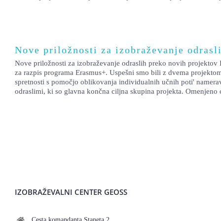
Nove priložnosti za izobraževanje odras
Nove priložnosti za izobraževanje odraslih preko novih projekto
za razpis programa Erasmus+. Uspešni smo bili z dvema projektoma n
spretnosti s pomočjo oblikovanja individualnih učnih poti' namerava
odraslimi, ki so glavna končna ciljna skupina projekta. Omenjen
IZOBRAŽEVALNI CENTER GEOSS
Cesta komandanta Staneta 2