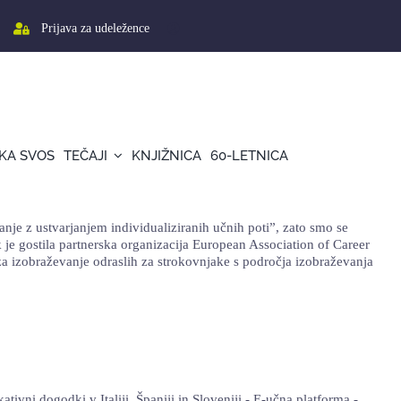
Prijava za udeležence
KA SVOS
TEČAJI
KNJIŽNICA
60-LETNICA
e z ustvarjanjem individualiziranih učnih poti”, zato smo se
ek je gostila partnerska organizacija European Association of Career
 za izobraževanje odraslih za strokovnjake s področja izobraževanja
tivni dogodki v Italiji, Španiji in Sloveniji - E-učna platforma -