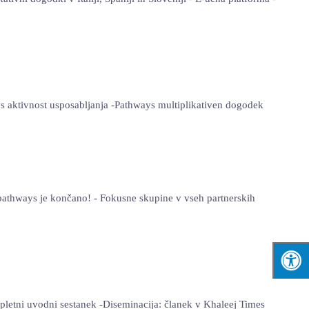
ys aktivnost usposabljanja -Pathways multiplikativen dogodek
e pathways je končano! - Fokusne skupine v vseh partnerskih
spletni uvodni sestanek -Diseminacija: članek v Khaleej Times