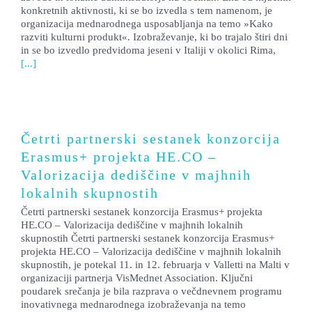
konkretnih aktivnosti, ki se bo izvedla s tem namenom, je
LOKALNA TOČKA SVOS
organizacija mednarodnega usposabljanja na temo »Kako
razviti kulturni produkt«. Izobraževanje, ki bo trajalo štiri dni
TEČAJI
in se bo izvedlo predvidoma jeseni v Italiji v okolici Rima,
[...]
KNJIŽNICA
60-LETNICA
Četrti partnerski sestanek konzorcija
Erasmus+ projekta HE.CO –
Valorizacija dediščine v majhnih
lokalnih skupnostih
Četrti partnerski sestanek konzorcija Erasmus+ projekta
HE.CO – Valorizacija dediščine v majhnih lokalnih
skupnostih Četrti partnerski sestanek konzorcija Erasmus+
projekta HE.CO – Valorizacija dediščine v majhnih lokalnih
skupnostih, je potekal 11. in 12. februarja v Valletti na Malti v
organizaciji partnerja VisMednet Association. Ključni
poudarek srečanja je bila razprava o večdnevnem programu
inovativnega mednarodnega izobraževanja na temo