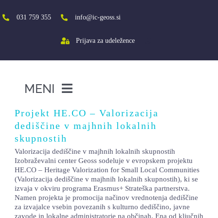
Skip
to
031 759 355
info@ic-geoss.si
content
Prijava za udeležence
MENI
DOMOV
Projekt HE.CO – Valorizacija
dediščine v majhnih lokalnih
O NAS
skupnostih
VIŠJA ŠOLA
Valorizacija dediščine v majhnih lokalnih skupnostih
Izobraževalni center Geoss sodeluje v evropskem projektu
HE.CO – Heritage Valorization for Small Local Communities
SREDNJA ŠOLA
(Valorizacija dediščine v majhnih lokalnih skupnostih), ki se
izvaja v okviru programa Erasmus+ Strateška partnerstva.
PROJEKTI
Namen projekta je promocija načinov vrednotenja dediščine
za izvajalce vsebin povezanih s kulturno dediščino, javne
SOCIALNA AKTIVACIJA+
zavode in lokalne administratorje na občinah. Ena od ključnih