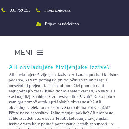
Skip
to
031 759 355
info@ic-geoss.si
content
Prijava za udeležence
MENI
DOMOV
Ali obvladujete življenjske izzive?
Ali obvladujete življenjske izzive? Ali znate poiskati koristne
O NAS
podatke, ki vam pomagajo pri odločitvah in ravnanju z
mesečnimi prejemki, uspete ob množici ponudb najti
VIŠJA ŠOLA
najugodnejšo zase? Kako dobro znate ukrepati, ko se vi ali
vaši najbližji znajdete v zdravstvenih težavah? Kako dobro
SREDNJA ŠOLA
vam gre pomoč otroku pri šolskih obveznostih? Ali
obvladujete elektronske storitve tako doma kot v službi?
PROJEKTI
Iščete novo zaposlitev, želite menjati poklic? Ali preprosto
želite izvedeti več o sebi? Pri obvladovanju življenjskih
izzivov vam bo v pomoč poznavanje lastnih spretnosti – v
SOCIALNA AKTIVACIJA+