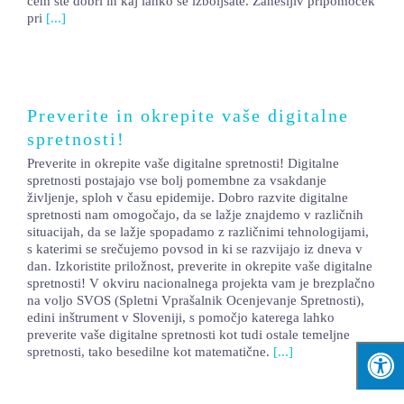
čem ste dobri in kaj lahko še izboljšate. Zanesljiv pripomoček
pri
[...]
LOKALNA TOČKA SVOS
TEČAJI
KNJIŽNICA
Preverite in okrepite vaše digitalne
60-LETNICA
spretnosti!
Preverite in okrepite vaše digitalne spretnosti! Digitalne
spretnosti postajajo vse bolj pomembne za vsakdanje
življenje, sploh v času epidemije. Dobro razvite digitalne
spretnosti nam omogočajo, da se lažje znajdemo v različnih
situacijah, da se lažje spopadamo z različnimi tehnologijami,
s katerimi se srečujemo povsod in ki se razvijajo iz dneva v
dan. Izkoristite priložnost, preverite in okrepite vaše digitalne
spretnosti! V okviru nacionalnega projekta vam je brezplačno
na voljo SVOS (Spletni Vprašalnik Ocenjevanje Spretnosti),
edini inštrument v Sloveniji, s pomočjo katerega lahko
preverite vaše digitalne spretnosti kot tudi ostale temeljne
spretnosti, tako besedilne kot matematične.
[...]