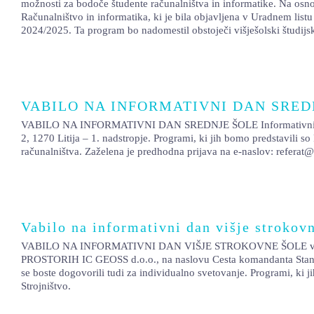
možnosti za bodoče študente računalništva in informatike. Na osnov
Računalništvo in informatika, ki je bila objavljena v Uradnem listu
2024/2025. Ta program bo nadomestil obstoječi višješolski študijs
VABILO NA INFORMATIVNI DAN SRED
VABILO NA INFORMATIVNI DAN SREDNJE ŠOLE Informativni dan za vp
2, 1270 Litija – 1. nadstropje. Programi, ki jih bomo predstavili 
računalništva. Zaželena je predhodna prijava na e-naslov: referat@
Vabilo na informativni dan višje strokovn
VABILO NA INFORMATIVNI DAN VIŠJE STROKOVNE ŠOLE vpis v 
PROSTORIH IC GEOSS d.o.o., na naslovu Cesta komandanta Staneta
se boste dogovorili tudi za individualno svetovanje. Programi, ki j
Strojništvo.