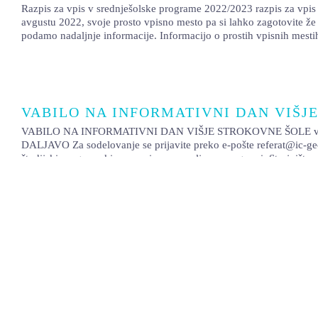
Razpis za vpis v srednješolske programe 2022/2023 razpis za vpis 
avgustu 2022, svoje prosto vpisno mesto pa si lahko zagotovite že 
podamo nadaljnje informacije. Informacijo o prostih vpisnih mesti
VABILO NA INFORMATIVNI DAN VIŠJ
VABILO NA INFORMATIVNI DAN VIŠJE STROKOVNE ŠOLE vpis v 
DALJAVO Za sodelovanje se prijavite preko e-pošte referat@ic-geo
študijski program, ki vas zanima, na voljo so programi: Strojništvo
VPIS V VIŠJO ŠOLO ZA Š.L. 2022/2023
VPIS V VIŠJO ŠOLO ZA Š.L. 2022/2023 vpis v višjo šolo za š.l. 202
višješolski program, oddajte informativno prijavo in si zagotov
BO POTEKAL V PETEK, 11. 2. 2022, OB 16. URI, NA DALJAV