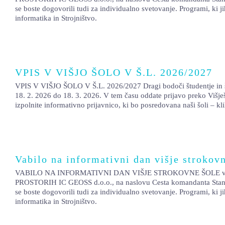
se boste dogovorili tudi za individualno svetovanje. Programi, ki j
informatika in Strojništvo.
VPIS V VIŠJO ŠOLO V Š.L. 2026/2027
VPIS V VIŠJO ŠOLO V Š.L. 2026/2027 Dragi bodoči študentje in štude
18. 2. 2026 do 18. 3. 2026. V tem času oddate prijavo preko Višješ
izpolnite informativno prijavnico, ki bo posredovana naši šoli – kl
Vabilo na informativni dan višje strokovn
VABILO NA INFORMATIVNI DAN VIŠJE STROKOVNE ŠOLE vpis v 
PROSTORIH IC GEOSS d.o.o., na naslovu Cesta komandanta Staneta
se boste dogovorili tudi za individualno svetovanje. Programi, ki j
informatika in Strojništvo.