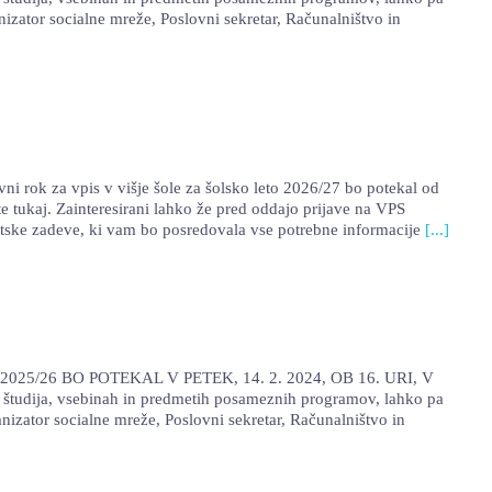
nizator socialne mreže, Poslovni sekretar, Računalništvo in
ni rok za vpis v višje šole za šolsko leto 2026/27 bo potekal od
e tukaj. Zainteresirani lahko že pred oddajo prijave na VPS
udentske zadeve, ki vam bo posredovala vse potrebne informacije
[...]
025/26 BO POTEKAL V PETEK, 14. 2. 2024, OB 16. URI, V
študija, vsebinah in predmetih posameznih programov, lahko pa
anizator socialne mreže, Poslovni sekretar, Računalništvo in