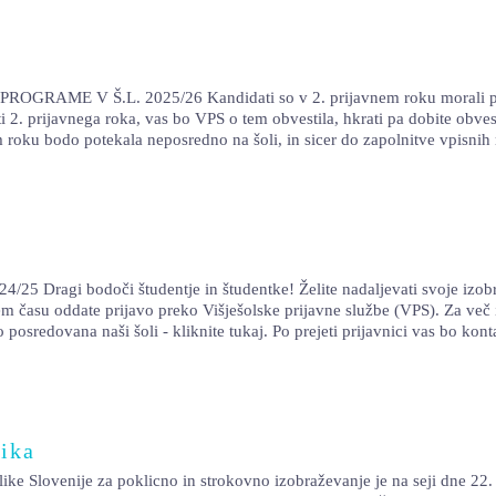
AME V Š.L. 2025/26 Kandidati so v 2. prijavnem roku morali prijavo
2. prijavnega roka, vas bo VPS o tem obvestila, hkrati pa dobite obvesti
roku bodo potekala neposredno na šoli, in sicer do zapolnitve vpisnih 
25 Dragi bodoči študentje in študentke! Želite nadaljevati svoje izobraž
m času oddate prijavo preko Višješolske prijavne službe (VPS). Za več i
 posredovana naši šoli - kliknite tukaj. Po prejeti prijavnici vas bo kon
ika
ike Slovenije za poklicno in strokovno izobraževanje je na seji dne 2