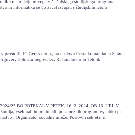
odredbo o sprejetju novega višješolskega študijskega programa
vo in informatika se bo začel izvajati s študijskim letom
 prostorih IC Geoss d.o.o., na naslovu Cesta komandanta Staneta
k, Trgovec, Bolničar negovalec, Računalnikar in Tehnik
024/25 BO POTEKAL V PETEK, 16. 2. 2024, OB 16. URI, V
študija, vsebinah in predmetih posameznih programov, lahko pa
nirstvo , Organizator socialne mreže, Poslovni sekretar in