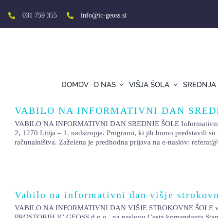
Skip
to
031 759 355
info@ic-geoss.si
content
DOMOV
O NAS
VIŠJA ŠOLA
SREDNJA
VABILO NA INFORMATIVNI DAN SRED
VABILO NA INFORMATIVNI DAN SREDNJE ŠOLE Informativni dan za vp
2, 1270 Litija – 1. nadstropje. Programi, ki jih bomo predstavili 
računalništva. Zaželena je predhodna prijava na e-naslov: referat@
Vabilo na informativni dan višje strokovn
VABILO NA INFORMATIVNI DAN VIŠJE STROKOVNE ŠOLE vpis v 
PROSTORIH IC GEOSS d.o.o., na naslovu Cesta komandanta Staneta