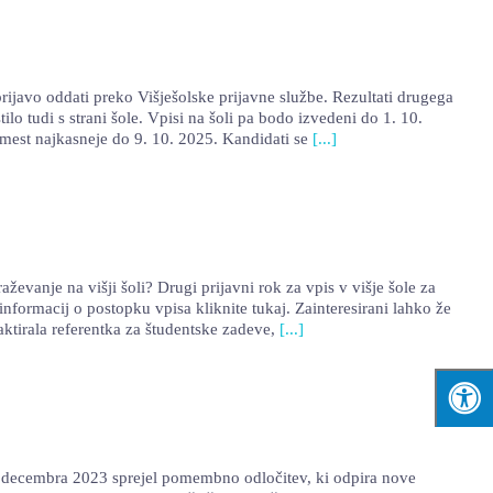
 oddati preko Višješolske prijavne službe. Rezultati drugega
lo tudi s strani šole. Vpisi na šoli pa bodo izvedeni do 1. 10.
mest najkasneje do 9. 10. 2025. Kandidati se
[...]
evanje na višji šoli? Drugi prijavni rok za vpis v višje šole za
nformacij o postopku vpisa kliknite tukaj. Zainteresirani lahko že
taktirala referentka za študentske zadeve,
[...]
2. decembra 2023 sprejel pomembno odločitev, ki odpira nove