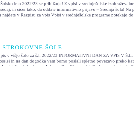
Šolsko leto 2022/23 se približuje! Z vpisi v srednješolske izobraževaln
sedaj, in sicer tako, da oddate informativno prijavo – Srednja šola! N
h najdete v Razpisu za vpis Vpisi v srednješolske programe potekajo do
E STROKOVNE ŠOLE
višjo šolo za š.l. 2022/23 INFORMATIVNI DAN ZA VPIS V Š.L. 2
ss.si in na dan dogodka vam bomo poslali spletno povezavo preko kater
, Logistično inženirstvo, Informatika, Ekonomist, Poslovni sekretar in Or
2/23 1. februarja 2022 je bil objavljen Razpis za vpis v višje strokovn
ite svoje mesto. Več o razpisu za vpis, vpisnih rokih in postopkih s
O.