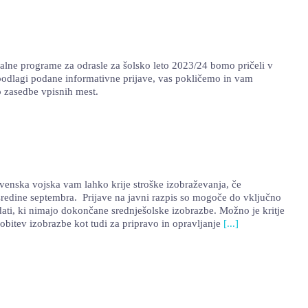
alne programe za odrasle za šolsko leto 2023/24 bomo pričeli v
a podlagi podane informativne prijave, vas pokličemo in vam
o zasedbe vpisnih mest.
ovenska vojska vam lahko krije stroške izobraževanja, če
sredine septembra. Prijave na javni razpis so mogoče do vključno
dati, ki nimajo dokončane srednješolske izobrazbe. Možno je kritje
obitev izobrazbe kot tudi za pripravo in opravljanje
[...]