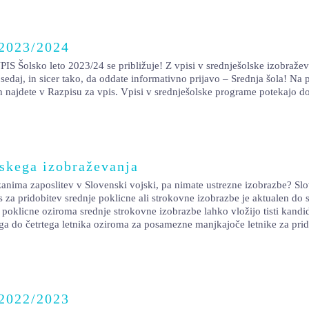
 2023/2024
 Šolsko leto 2023/24 se približuje! Z vpisi v srednješolske izobražev
sedaj, in sicer tako, da oddate informativno prijavo – Srednja šola! N
h najdete v Razpisu za vpis. Vpisi v srednješolske programe potekajo d
lskega izobraževanja
zanima zaposlitev v Slovenski vojski, pa nimate ustrezne izobrazbe? Sl
za pridobitev srednje poklicne ali strokovne izobrazbe je aktualen do 
 poklicne oziroma srednje strokovne izobrazbe lahko vložijo tisti kandi
ga do četrtega letnika oziroma za posamezne manjkajoče letnike za prid
 2022/2023