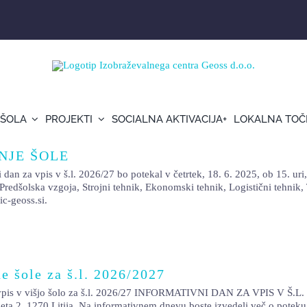
 ŠOLA
PROJEKTI
SOCIALNA AKTIVACIJA+
LOKALNA TOČ
NJE ŠOLE
is v š.l. 2026/27 bo potekal v četrtek, 18. 6. 2025, ob 15. uri, v
so Predšolska vzgoja, Strojni tehnik, Ekonomski tehnik, Logistični tehni
ic-geoss.si.
e šole za š.l. 2026/2027
višjo šolo za š.l. 2026/27 INFORMATIVNI DAN ZA VPIS V Š.L. 2
 2, 1270 Litija. Na informativnem dnevu boste izvedeli več o poteku 