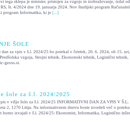
i tega sklepa je minister, pristojen za vzgojo in izobraževanje, izdal 
 RS, št. 4/2024 dne 19. januarja 2024. Nov študijski program Računalništ
ki program Informatika, ki je
[...]
NJE ŠOLE
is v š.l. 2024/25 bo potekal v četrtek, 20. 6. 2024, ob 15. uri, v
so Predšolska vzgoja, Strojni tehnik, Ekonomski tehnik, Logistični tehni
ic-geoss.si.
e šole za š.l. 2024/2025
višjo šolo za š.l. 2024/25 INFORMATIVNI DAN ZA VPIS V Š.L. 2
 2, 1270 Litija. Na informativnem dnevu boste izvedeli več o poteku 
ih bomo izvajali v š.l. 2024/25: Ekonomist, Informatika, Logistično inže