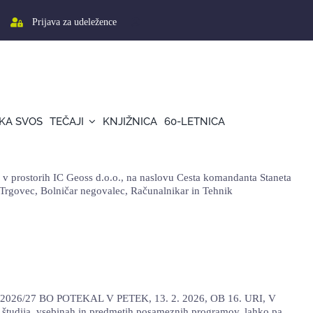
Prijava za udeležence
KA SVOS
TEČAJI
KNJIŽNICA
60-LETNICA
 prostorih IC Geoss d.o.o., na naslovu Cesta komandanta Staneta
k, Trgovec, Bolničar negovalec, Računalnikar in Tehnik
026/27 BO POTEKAL V PETEK, 13. 2. 2026, OB 16. URI, V
študija, vsebinah in predmetih posameznih programov, lahko pa