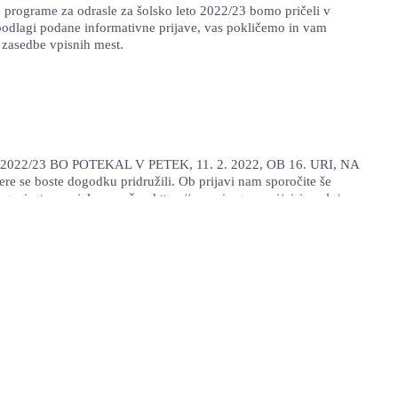
e programe za odrasle za šolsko leto 2022/23 bomo pričeli v
a podlagi podane informativne prijave, vas pokličemo in vam
 zasedbe vpisnih mest.
022/23 BO POTEKAL V PETEK, 11. 2. 2022, OB 16. URI, NA
e se boste dogodku pridružili. Ob prijavi nam sporočite še
ganizator socialne mreže - https://www.ic-geoss.si/visja-sola/
o izobraževanje za študijsko leto 2022/2023. Izberite svoj
i lahko preberete TUKAJ. INFORMATIVNI DAN ZA VPIS V Š.L. 2022/23