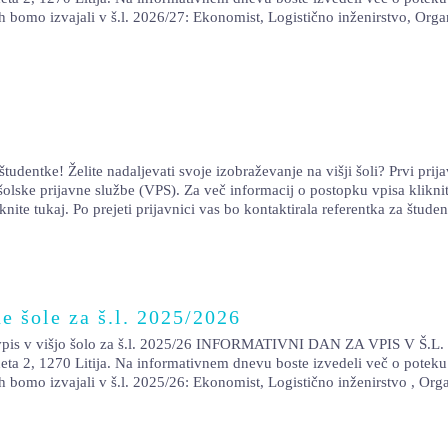
ih bomo izvajali v š.l. 2026/27: Ekonomist, Logistično inženirstvo, Orga
ntke! Želite nadaljevati svoje izobraževanje na višji šoli? Prvi prijav
olske prijavne službe (VPS). Za več informacij o postopku vpisa kliknit
iknite tukaj. Po prejeti prijavnici vas bo kontaktirala referentka za št
e šole za š.l. 2025/2026
višjo šolo za š.l. 2025/26 INFORMATIVNI DAN ZA VPIS V Š.L. 2
 2, 1270 Litija. Na informativnem dnevu boste izvedeli več o poteku 
ih bomo izvajali v š.l. 2025/26: Ekonomist, Logistično inženirstvo , Org