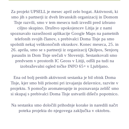
LOKALNA TOČKA SVOS
Za projekt UPSELL je mesec april zelo bogat. Aktivnosti, ki
smo jih s partnerji iz dveh litvanskih organizacij in Domom
TEČAJI
Tisje razvili, smo v tem mesecu tudi izvedli pred izbrano
ciljno skupino. Društvo upokojencev Litija je z nami
KNJIŽNICA
spoznavalo razsežnosti aplikacije Google Maps na pametnih
telefonih svojih članov, s prebivalci Doma Tisje pa smo
60-LETNICA
spolstili nekaj velikonočnih okraskov. Konec meseca, 25. in
26. aprila, smo se s partnerji iz organizacij Qkilpos, Senjorų
pasaulis in Dom Tisje srečali v Sloveniji. Sestankovali smo
predvsem v prostorih IC Geoss v Litiji, odšli pa tudi na
izobraževalni ogled točke INFO 65+ v Ljubljano.
Ena od bolj pestrih aktivnosti sestanka je bil obisk Doma
Tisje, kjer smo bili prisotni pri izvajanju delavnice, razvite v
projektu. S pomočjo aromaterapije in poznavanja zelišč smo
si skupaj s prebivalci Doma Tisje ustvarili dišečo popotnico.
Na sestanku smo določili prihodnje korake in naredili načrt
poteka projekta do njegovega zaključka v oktobru.