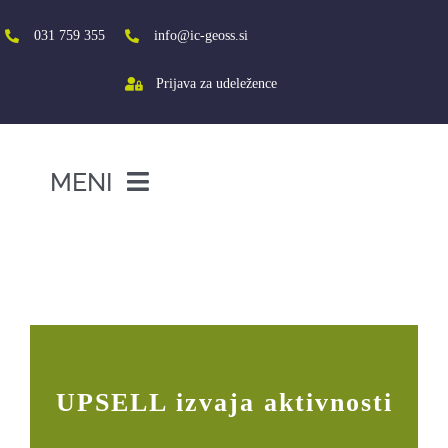
Skip
to
031 759 355
info@ic-geoss.si
content
Prijava za udeležence
MENI
DOMOV
UPSELL partnerski sestanek v
Sloveniji in izvajanje razvitih
O NAS
aktivnosti
VIŠJA ŠOLA
SREDNJA ŠOLA
PROJEKTI
UPSELL izvaja aktivnosti
SOCIALNA AKTIVACIJA+