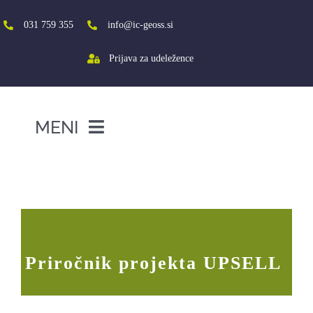
Skip
to
031 759 355
info@ic-geoss.si
content
Prijava za udeležence
MENI
DOMOV
Priročnik projekta UPSELL je skoraj
izdan
O NAS
VIŠJA ŠOLA
SREDNJA ŠOLA
Priročnik projekta UPSELL
PROJEKTI
SOCIALNA AKTIVACIJA+