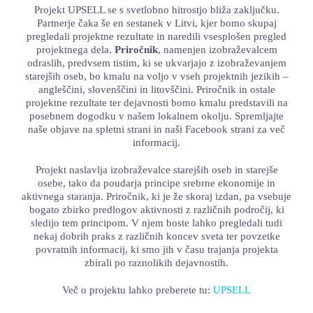
Projekt UPSELL se s svetlobno hitrostjo bliža zaključku.
LOKALNA TOČKA SVOS
Partnerje čaka še en sestanek v Litvi, kjer bomo skupaj
pregledali projektne rezultate in naredili vsesplošen pregled
TEČAJI
projektnega dela.
Priročnik
, namenjen izobraževalcem
odraslih, predvsem tistim, ki se ukvarjajo z izobraževanjem
KNJIŽNICA
starejših oseb, bo kmalu na voljo v vseh projektnih jezikih –
angleščini, slovenščini in litovščini. Priročnik in ostale
projektne rezultate ter dejavnosti bomo kmalu predstavili na
60-LETNICA
posebnem dogodku v našem lokalnem okolju. Spremljajte
naše objave na spletni strani in naši Facebook strani za več
informacij.
Projekt naslavlja izobraževalce starejših oseb in starejše
osebe, tako da poudarja principe srebrne ekonomije in
aktivnega staranja. Priročnik, ki je že skoraj izdan, pa vsebuje
bogato zbirko predlogov aktivnosti z različnih področij, ki
sledijo tem principom. V njem boste lahko pregledali tudi
nekaj dobrih praks z različnih koncev sveta ter povzetke
povratnih informacij, ki smo jih v času trajanja projekta
zbirali po raznolikih dejavnostih.
Več o projektu lahko preberete tu:
UPSELL