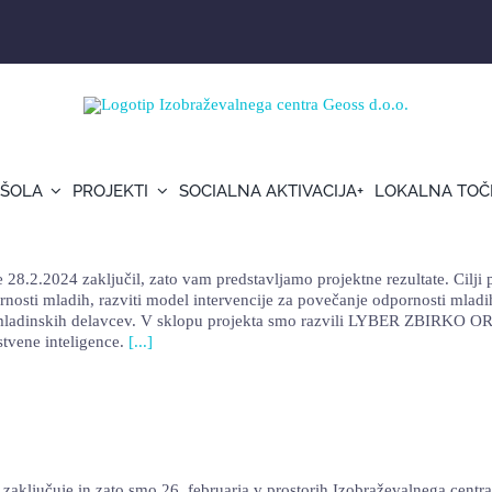
 ŠOLA
PROJEKTI
SOCIALNA AKTIVACIJA+
LOKALNA TOČ
28.2.2024 zaključil, zato vam predstavljamo projektne rezultate. Cilji 
nosti mladih, razviti model intervencije za povečanje odpornosti mladih 
ladinskih delavcev. V sklopu projekta smo razvili LYBER ZBIRKO ORODIJ,
stvene inteligence.
[...]
aključuje in zato smo 26. februarja v prostorih Izobraževalnega centra