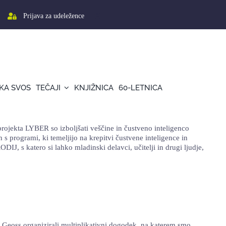
Prijava za udeležence
KA SVOS
TEČAJI
KNJIŽNICA
60-LETNICA
projekta LYBER so izboljšati veščine in čustveno inteligenco
s programi, ki temeljijo na krepitvi čustvene inteligence in
 s katero si lahko mladinski delavci, učitelji in drugi ljudje,
 Geoss organizirali multiplikativni dogodek, na katerem smo