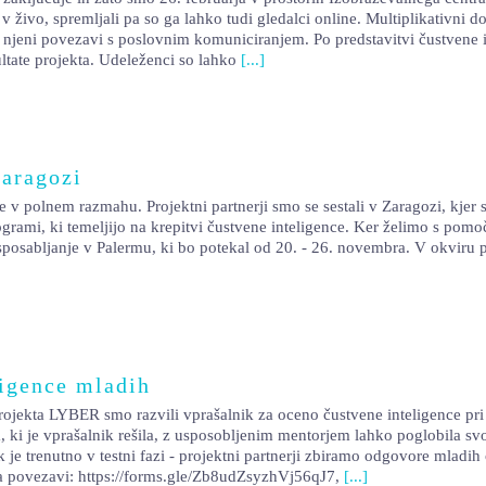
v živo, spremljali pa so ga lahko tudi gledalci online. Multiplikativni
 njeni povezavi s poslovnim komuniciranjem. Po predstavitvi čustvene i
ultate projekta. Udeleženci so lahko
[...]
aragozi
olnem razmahu. Projektni partnerji smo se sestali v Zaragozi, kjer smo
grami, ki temeljijo na krepitvi čustvene inteligence. Ker želimo s pomoč
posabljanje v Palermu, ki bo potekal od 20. - 26. novembra. V okviru
ligence mladih
rojekta LYBER smo razvili vprašalnik za oceno čustvene inteligence pri 
ba, ki je vprašalnik rešila, z usposobljenim mentorjem lahko poglobila s
je trenutno v testni fazi - projektni partnerji zbiramo odgovore mladih o
e na povezavi: https://forms.gle/Zb8udZsyzhVj56qJ7,
[...]