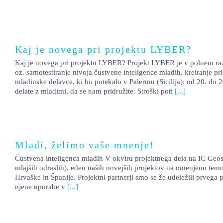
Kaj je novega pri projektu LYBER?
Kaj je novega pri projektu LYBER? Projekt LYBER je v polnem razmah
oz. samotestiranje nivoja čustvene inteligence mladih, kreiranje pr
mladinske delavce, ki bo potekalo v Palermu (Sicilija): od 20. do
delate z mladimi, da se nam pridružite. Stroški poti
[...]
Mladi, želimo vaše mnenje!
Čustvena inteligenca mladih V okviru projektnega dela na IC Geo
mlajših odraslih), eden naših novejših projektov na omenjeno tem
Hrvaške in Španije. Projektni partnerji smo se že udeležili prvega 
njene uporabe v
[...]