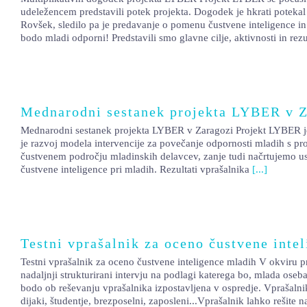
udeležencem predstavili potek projekta. Dogodek je hkrati potekal 
Rovšek, sledilo pa je predavanje o pomenu čustvene inteligence in
bodo mladi odporni! Predstavili smo glavne cilje, aktivnosti in rez
Mednarodni sestanek projekta LYBER v Z
Mednarodni sestanek projekta LYBER v Zaragozi Projekt LYBER je v p
je razvoj modela intervencije za povečanje odpornosti mladih s pro
čustvenem področju mladinskih delavcev, zanje tudi načrtujemo us
čustvene inteligence pri mladih. Rezultati vprašalnika
[...]
Testni vprašalnik za oceno čustvene inte
Testni vprašalnik za oceno čustvene inteligence mladih V okviru p
nadaljnji strukturirani intervju na podlagi katerega bo, mlada ose
bodo ob reševanju vprašalnika izpostavljena v ospredje. Vprašalnik 
dijaki, študentje, brezposelni, zaposleni...Vprašalnik lahko rešit