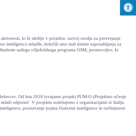
tivnosti, ki še sledijo v projektu: razvoj orodja za preverjanje
veno inteligenco mladih, določili smo tudi datum usposabljanja za
 študente našega višješolskega programa OSM, prostovoljce, ki
 delavcev. Od leta 2018 izvajamo projekt PUM-O (Projektno učenje
ladi odporni! V projektu sodelujemo z organizacijami iz Italije,
 inteligence, poznavanje pojma čustvene inteligence in razširjenost