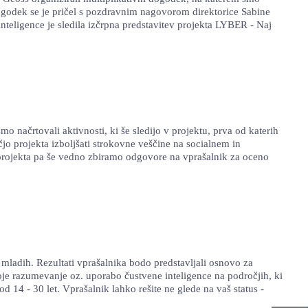
 dogodek se je pričel s pozdravnim nagovorom direktorice Sabine
nteligence je sledila izčrpna predstavitev projekta LYBER - Naj
 načrtovali aktivnosti, ki še sledijo v projektu, prva od katerih
jo projekta izboljšati strokovne veščine na socialnem in
 projekta pa še vedno zbiramo odgovore na vprašalnik za oceno
mladih. Rezultati vprašalnika bodo predstavljali osnovo za
voje razumevanje oz. uporabo čustvene inteligence na področjih, ki
d 14 - 30 let. Vprašalnik lahko rešite ne glede na vaš status -