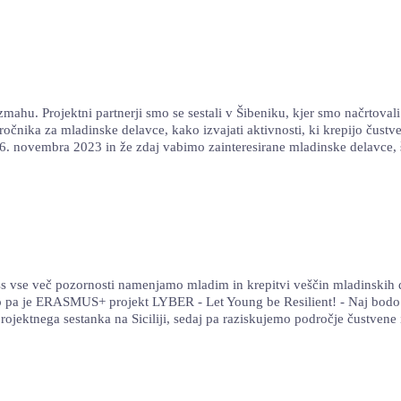
u. Projektni partnerji smo se sestali v Šibeniku, kjer smo načrtovali ak
iročnika za mladinske delavce, kako izvajati aktivnosti, ki krepijo čust
 26. novembra 2023 in že zdaj vabimo zainteresirane mladinske delavce,
ss vse več pozornosti namenjamo mladim in krepitvi veščin mladinskih
o pa je ERASMUS+ projekt LYBER - Let Young be Resilient! - Naj bodo m
projektnega sestanka na Siciliji, sedaj pa raziskujemo področje čustvene