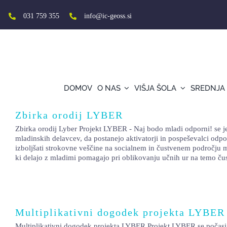
Skip
to
031 759 355
info@ic-geoss.si
content
DOMOV
O NAS
VIŠJA ŠOLA
SREDNJA
Zbirka orodij LYBER
Zbirka orodij Lyber Projekt LYBER - Naj bodo mladi odporni! se je 
mladinskih delavcev, da postanejo aktivatorji in pospeševalci odpor
izboljšati strokovne veščine na socialnem in čustvenem področju m
ki delajo z mladimi pomagajo pri oblikovanju učnih ur na temo ču
Multiplikativni dogodek projekta LYBER
Multiplikativni dogodek projekta LYBER Projekt LYBER se počasi z