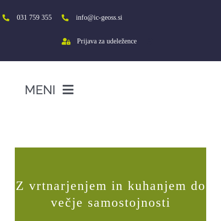
Skip
to
031 759 355
info@ic-geoss.si
content
Prijava za udeležence
MENI
DOMOV
Metodologija Družinskega
izobraževanja MeTURA
O NAS
VIŠJA ŠOLA
SREDNJA ŠOLA
Z vrtnarjenjem in kuhanjem do
PROJEKTI
večje samostojnosti
SOCIALNA AKTIVACIJA+