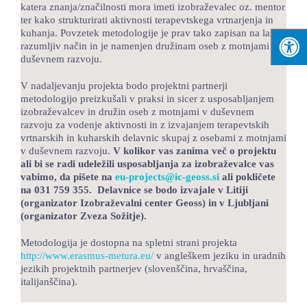
katera znanja/značilnosti mora imeti izobraževalec oz. mentor
ter kako strukturirati aktivnosti terapevtskega vrtnarjenja in
kuhanja. Povzetek metodologije je prav tako zapisan na lažje
razumljiv način in je namenjen družinam oseb z motnjami v
duševnem razvoju.
V nadaljevanju projekta bodo projektni partnerji
metodologijo preizkušali v praksi in sicer z usposabljanjem
izobraževalcev in družin oseb z motnjami v duševnem
razvoju za vodenje aktivnosti in z izvajanjem terapevtskih
vrtnarskih in kuharskih delavnic skupaj z osebami z motnjami
v duševnem razvoju.
V kolikor vas zanima več o projektu
ali bi se radi udeležili usposabljanja za izobraževalce vas
vabimo, da pišete na
eu-projects@ic-geoss.si
ali pokličete
na 031 759 355. Delavnice se bodo izvajale v Litiji
(organizator Izobraževalni center Geoss) in v Ljubljani
(organizator Zveza Sožitje).
Metodologija je dostopna na spletni strani projekta
http://www.erasmus-metura.eu/
v angleškem jeziku in uradnih
jezikih projektnih partnerjev (slovenščina, hrvaščina,
italijanščina).