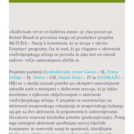
LOKALNA TOČKA SVOS
TEČAJI
»Kultiviram vrt in vrt kultivira mene« je citat povzet po
KNJIŽNICA
Robert Brault in povzema enega od poudarkov projekta
MeTURA – Nazaj h koreninam, ki se izvaja v okviru
60-LETNICA
Erasmus+ programa; čas in trud, ki ga vlagamo v aktivnosti
vseživljenjskega učenja se povrača in tako kot vrt obrodi
sadove- večjo samostojnost učečih se.
Projektni partnerji (
Izobraževalni center Geoss
– SI,
Zveza
Sožitje
– SI,
Thrive
– GB,
Danilo Dolci
– IT in
UOSIKAŽU
–
HR) so v okolju zaznali potrebo po okrepitvi samostojnosti
odraslih oseb z motnjami v duševnem razvoju, ki jo lahko
dosežemo z njihovim vključevanjem v aktivnosti
vseživljenjskega učenja. V projektu se osredotočajo na
aktivnosti terapevtskega vrtnarjenja in terapevtskega kuhanja
saj gre za dve aktivnosti, ki pripomoreta k zadovoljevanju
človekove osnovne fiziološke potrebe (prehranjevanje). Poleg
tega omenjeni aktivnosti spodbujata razvoj ključnih
kompetenc in osnovnih znanj in spretnosti, izboljšujeta