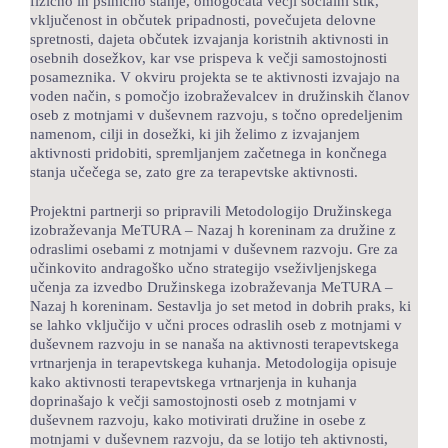
fizično in psihično stanje, omogočata večji socialni stik,
vključenost in občutek pripadnosti, povečujeta delovne
spretnosti, dajeta občutek izvajanja koristnih aktivnosti in
osebnih dosežkov, kar vse prispeva k večji samostojnosti
posameznika. V okviru projekta se te aktivnosti izvajajo na
voden način, s pomočjo izobraževalcev in družinskih članov
oseb z motnjami v duševnem razvoju, s točno opredeljenim
namenom, cilji in dosežki, ki jih želimo z izvajanjem
aktivnosti pridobiti, spremljanjem začetnega in končnega
stanja učečega se, zato gre za terapevtske aktivnosti.
Projektni partnerji so pripravili Metodologijo Družinskega
izobraževanja MeTURA – Nazaj h koreninam za družine z
odraslimi osebami z motnjami v duševnem razvoju. Gre za
učinkovito andragoško učno strategijo vseživljenjskega
učenja za izvedbo Družinskega izobraževanja MeTURA –
Nazaj h koreninam. Sestavlja jo set metod in dobrih praks, ki
se lahko vključijo v učni proces odraslih oseb z motnjami v
duševnem razvoju in se nanaša na aktivnosti terapevtskega
vrtnarjenja in terapevtskega kuhanja. Metodologija opisuje
kako aktivnosti terapevtskega vrtnarjenja in kuhanja
doprinašajo k večji samostojnosti oseb z motnjami v
duševnem razvoju, kako motivirati družine in osebe z
motnjami v duševnem razvoju, da se lotijo teh aktivnosti,